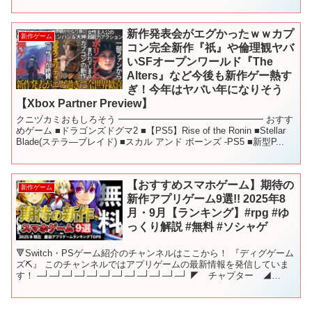
を往く「真・三國無双」シリーズ最新作。 ・シ...
新作発表会がエグかったｗｗカプ
新作ゲーム
コン完全新作『祇』や倫理観ヤバ
いSFオープンワールド『The
Alters』など今後も新作ゲー熱す
ぎ！今年はヤバい年になりそう
【Xbox Partner Preview】
クニヅカミおもしろそう ━━━━━━━━━━━━━━━━ おすす
めゲーム ■ドラゴンズドグマ2 ■【PS5】Rise of the Ronin ■Stellar
Blade(ステラ―ブレイド) ■スカル アンド ボーンズ -PS5 ■新型P...
【おすすめスマホゲーム】期待の
新作ゲーム
新作アプリゲーム9選!! 2025年8
月・9月【ランキング】#rpg #ゆ
っくり解説 #無料 #ソシャゲ
🔻Switch・PSゲーム紹介のチャンネルはここから！ 『ディグゲーム
ズ⛏️』 このチャンネルではアプリゲームの最新情報を発信していま
す！ ─┘─┘─┘─┘─┘─┘─┘─┘─┘─┘─┘─┘ ◤ チャプター ◢
00:00 1つ目 01:08...