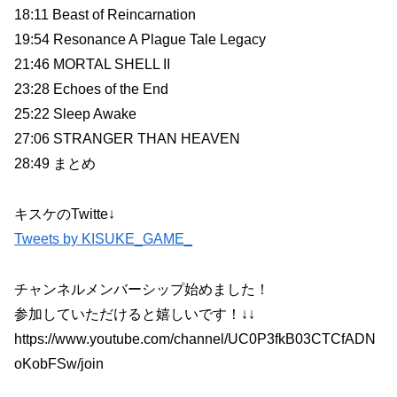
18:11 Beast of Reincarnation
19:54 Resonance A Plague Tale Legacy
21:46 MORTAL SHELL II
23:28 Echoes of the End
25:22 Sleep Awake
27:06 STRANGER THAN HEAVEN
28:49 まとめ
キスケのTwitte↓
Tweets by KISUKE_GAME_
チャンネルメンバーシップ始めました！
参加していただけると嬉しいです！↓↓
https://www.youtube.com/channel/UC0P3fkB03CTCfADN
oKobFSw/join