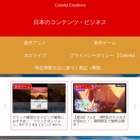
Colorful Creations
日本のコンテンツ・ビジネス
新作アニメ
新作ゲーム
ホロライブ
プライバシーポリシー 【Colorful Creation】
特定商取引法に基づく表記（商取引に関する開示）
新作ゲーム
新作アニメ
新
！
フリック練習やタイピング練習に
【第1話 フル】「#野生のラスボス
【
1月
おすすめ！「フリックダンジョ
が現れた！」期間限定で無料公開
ど
ン」#アプリ #タイピング #ゲーム
中！
潮
#フリック #スマホゲーム #新作ゲ
【
ーム
【
シ