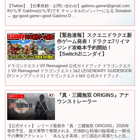
【Twitter】 【仕事依頼・お問い合わせ】gatiimo.gamer@gmail.com
#がち芋 GatiImo(がち芋)です チャンネルのメンバーになる Donation
→ gg=good game≒good GatiImo:D ...
【緊急速報】スクエニドラクエ新
新作ゲーム
作ゲーム発表！ドラクエ7リイマ
ジンド攻略本予約開始！
【Switch2/ニンダイ】
ドラゴンクエストVII Reimagined 公式ガイドブック ドラゴンクエス
トVII Reimagined ドラゴンクエスト1&2 LEGENDARY GUIDEBOOK
(Vジャンプブックス) ドラゴンクエストI&II 公式ガイドブック...
『真・三國無双 ORIGINS』アナ
新作ゲーム
ウンストレーラー
【公式サイト】 シリーズ最新作『真・三國無双 ORIGINS』2025年
発売予定。 超大軍勢で展開される、圧倒的な戦場の臨場感と一騎当
千の爽快アクション！ 「名もなき英雄」が三国志の英傑たちと乱世