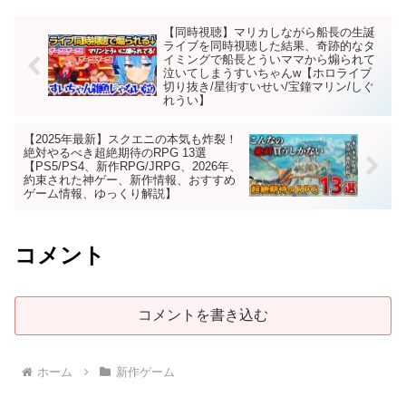
【同時視聴】マリカしながら船長の生誕
ライブを同時視聴した結果、奇跡的なタ
イミングで船長とういママから煽られて
泣いてしまうすいちゃんw【ホロライブ
切り抜き/星街すいせい/宝鐘マリン/しぐ
れうい】
【2025年最新】スクエニの本気も炸裂！
絶対やるべき超絶期待のRPG 13選
【PS5/PS4、新作RPG/JRPG、2026年、
約束された神ゲー、新作情報、おすすめ
ゲーム情報、ゆっくり解説】
コメント
コメントを書き込む
ホーム
新作ゲーム