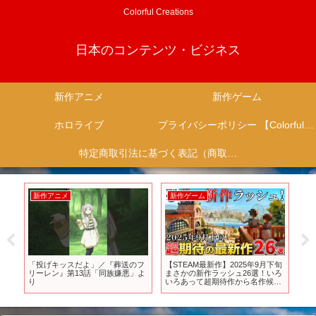
Colorful Creations
日本のコンテンツ・ビジネス
新作アニメ
新作ゲーム
ホロライブ
プライバシーポリシー 【Colorful Creation】
特定商取引法に基づく表記（商取引に関する開示）
新作アニメ
新作ゲーム
新
フ
「投げキッスだよ」／『葬送のフ
【STEAM最新作】2025年9月下旬
TV
にな
リーレン』第13話「同族嫌悪」よ
まさかの新作ラッシュ26選！いろ
｜2
モ
り
いろあって超期待作から名作候補
ジャ
のインディが集結！
【PS/Switch/Xbox】