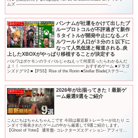
ムズ --------------------------------------------------------------------------...
バンナムが社運をかけて出したブ
新作ゲーム
ループロトコルが不評過ぎて新作
５タイトルが開発中止になる..パ
ルワールド人口が３分の１以下に
なって人気低迷と報道される..炎
上したXBOXがやっぱり移植することが決定する
パルワはポケモンのライバルじゃねえって何度言ったらわかるんだ
よ！！ ━━━━━━━━━━━━━━━━ おすすめゲーム ■ドラゴ
ンズドグマ2 ■【PS5】Rise of the Ronin ■Stellar Blade(ステラ―ブ
レイド) ■...
2026年が出揃ってきた！最新ゲ
新作ゲーム
ーム厳選9選をご紹介
こんにちはちゃんちゃんこです 今回は最近新トレーラーが出たり ニ
ンダイで発表されたゲームの中から厳選して9選ご紹介します。
【Ghost of Yotei】 通常盤- コレクターズエディション- アフィリリ
ンクに飛びます！ 【007 Fit...