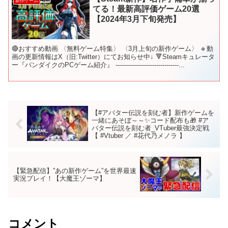
新作ゲーム
てる！最新高評価ゲーム20選
【2024年3月下旬発売】
🔴おすすめ動画 〈無料ゲーム特集〉 〈3月上旬の新作ゲーム〉 🔹動
画の更新情報はX（旧:Twitter）にてお知らせ中↓ 🔻Steamキュレータ
ー『パンダイクのPCゲーム紹介』 -------------------------------...
【#アバター伝説を刻む者】新作ゲームを
一緒にあそぼ～～✨コード配布も🎁 #ア
バター伝説を刻む者_VTuber最強決定戦
【 #Vtuber ／ #花代乃メノラ 】
【緊急配信】”あの新作ゲーム”を世界最速
実況プレイ！【大魔王ゾーマ】
コメント