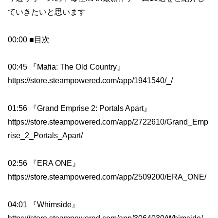
ていきたいと思います
00:00 ■目次
00:45 『Mafia: The Old Country』
https://store.steampowered.com/app/1941540/_/
01:56 『Grand Emprise 2: Portals Apart』
https://store.steampowered.com/app/2722610/Grand_Emp
rise_2_Portals_Apart/
02:56 『ERA ONE』
https://store.steampowered.com/app/2509200/ERA_ONE/
04:01 『Whimside』