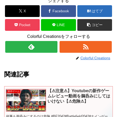
シェアする
X
Facebook
はてブ
Pocket
LINE
コピー
Colorful Creationsをフォローする
Colorful Creations
関連記事
【⚠注意⚠】Youtubeの新作ゲー
新作ゲーム
ムレビュー動画を鵜呑みにしては
いけない【⚠危険⚠】
何事も鵜呑みにするのは危険 #BF2042#Battlefield2042#ナインゲー