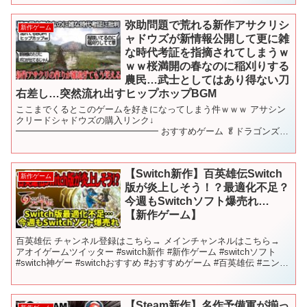
弥助問題で荒れる新作アサクリシ
新作ゲーム
ャドウズが新情報公開して更に雑
な時代考証を指摘されてしまうｗ
ｗｗ桜満開の春なのに稲刈りする
農民…武士としてはあり得ない刀
右差し…突然流れ出すヒップホップBGM
ここまでくるとこのゲームを好きになってしまう件ｗｗｗ アサシン
クリードシャドウズの購入リンク↓
━━━━━━━━━━━━━━━━ おすすめゲーム 🥬ドラゴンズド
グマ2 🥬【PS5】Rise of the Ronin 🥬Stellar Bla...
【Switch新作】百英雄伝Switch
新作ゲーム
版が炎上しそう！？最適化不足？
今週もSwitchソフト爆売れ…
【新作ゲーム】
百英雄伝 チャンネル登録はこちら→ メインチャンネルはこちら→
アオイゲームツイッター #switch新作 #新作ゲーム #switchソフト
#switch神ゲー #switchおすすめ #おすすめゲーム #百英雄伝 #ニンテ
ンドー #任...
【Steam新作】名作予備軍が揃っ