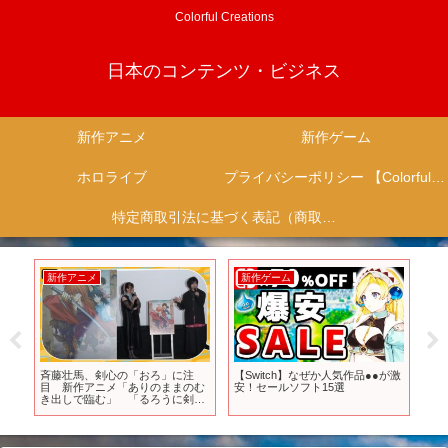
Colorful Creations
日本のコンテンツ・ビジネス
新作アニメ
新作ゲーム
ホロライブ
プライバシーポリシー 【Colorful Creation】
特定商取引法に基づく表記（商取引に関する開示）
新作アニメ
新作ゲーム
新
薬
斉藤壮馬、剣心の「おろ」に注
【Switch】なぜか人気作品●●が激
【S
目 新作アニメ「ありのままのむ
安！セールソフト15選
値を
き出しで臨む」 「るろうに剣心
リ
-明治剣客浪漫譚-」新作テレビア
選
ニメ世界上映イベント
買