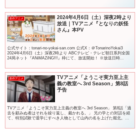
2024年4月6日（土）深夜2時より
新作アニメ
放送｜TVアニメ『となりの妖怪
さん』本PV
公式サイト：tonari-no-yokai-san.com 公式X：＠TonarinoYokai3
2024年4月6日（土）深夜2時より ABCテレビ・テレビ朝日系列全国
24局ネット『ANiMAZiNG!!!』枠にて、放送開始！ ※放送日時...
TVアニメ「ようこそ実力至上主
新作アニメ
義の教室へ 3rd Season」第8話
予告
TVアニメ「ようこそ実力至上主義の教室へ 3rd Season」 第8話「過
去を顧みぬ者はそれを繰り返し、裁かれる。」 兄の学との対話を経
て、特別試験で退学にすべき人物として山内の名を上げた堀北。山
内はこれまでクラスへの貢献度が低いだけでな...