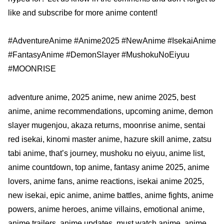
like and subscribe for more anime content!
#AdventureAnime #Anime2025 #NewAnime #IsekaiAnime
#FantasyAnime #DemonSlayer #MushokuNoEiyuu
#MOONRISE
adventure anime, 2025 anime, new anime 2025, best
anime, anime recommendations, upcoming anime, demon
slayer mugenjou, akaza returns, moonrise anime, sentai
red isekai, kinomi master anime, hazure skill anime, zatsu
tabi anime, that’s journey, mushoku no eiyuu, anime list,
anime countdown, top anime, fantasy anime 2025, anime
lovers, anime fans, anime reactions, isekai anime 2025,
new isekai, epic anime, anime battles, anime fights, anime
powers, anime heroes, anime villains, emotional anime,
anime trailers, anime updates, must watch anime, anime