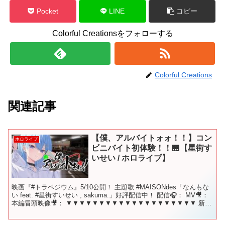
Pocket
LINE
コピー
Colorful Creationsをフォローする
Colorful Creations
関連記事
【僕、アルバイトォォ！！】コン
ホロライブ
ビニバイト初体験！！🏪【星街す
いせい / ホロライブ】
映画『#トラペジウム』5/10公開！ 主題歌 #MAISONdes「なんもな
い feat. #星街すいせい , sakuma.」好評配信中！ 配信🎧： MV🎥：
本編冒頭映像🎥： ▼▼▼▼▼▼▼▼▼▼▼▼▼▼▼▼▼▼▼▼ 新曲
『ビビデバ』 ...