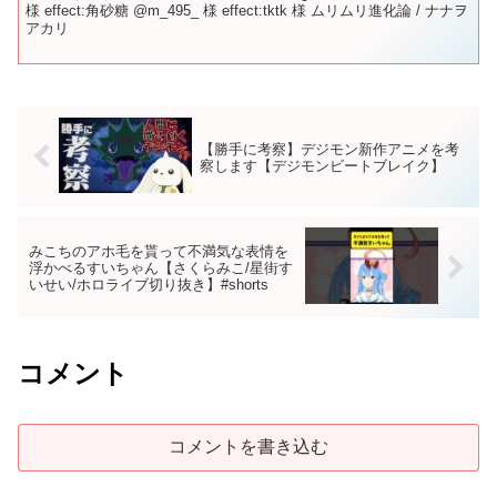
様 effect:角砂糖 @m_495_ 様 effect:tktk 様 ムリムリ進化論 / ナナヲ
アカリ
【勝手に考察】デジモン新作アニメを考
察します【デジモンビートブレイク】
みこちのアホ毛を貰って不満気な表情を
浮かべるすいちゃん【さくらみこ/星街す
いせい/ホロライブ切り抜き】#shorts
コメント
コメントを書き込む