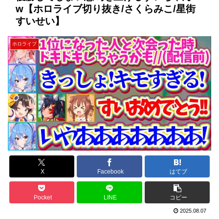
w【ホロライブ切り抜き/さくらみこ/星街
すいせい】
ホロライブ
X
Facebook
はてブ
Pocket
LINE
コピー
2025.08.07