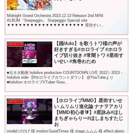
Midnight Grand Orchestra 2023.12.13 Release 2nd MINI
ALBUM『Starpeggio』 Starpeggio Special site
▼▼▼▼▼▼▼▼▼▼▼▼▼▼▼▼▼▼▼▼ 星街すい...
【踊/Ado】を歌うトワ様の声が
ホロライブ
好きすぎる#ホロライブ #ホロラ
イブ切り抜き #常闇トワ #星街す
いせい #角巻わため
■元ネタ動画 hololive production COUNTDOWN LIVE 2022▷2023 -
hololive side-【#ホロライブカウントダウン】 @YouTubeより
■hololive ホロライブVTuber Grou...
【ホロライブMMD】星街すいせ
ホロライブ
い ムリムリ進化論 ナナヲアカリ
【MMD初心者🔰】#星詠み#ほし
まちぎゃらりー#ほしまちすたじ
お
model:げのげ 様 motion:GoodTimes 様 stage:ムムム 様 effect:akeru