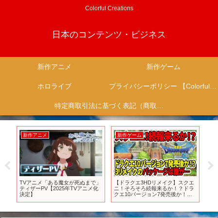
Colorful Creations
日本のコンテンツ・ビジネス
新作アニメ
新作ゲーム
ホロライブ
プライバシーポリシー 【Colorful Creation】
特定商取引法に基づく表記（商取引に関する開示）
新作アニメ
新作ゲーム
新
ニメ
TVアニメ「ある魔女が死ぬまで」
【ドラクエ3HDリメイク】スクエ
【
、
ティザーPV【2025年TVアニメ化
ニ！そろそろ続報来るか！？ドラ
と
話
決定】
クエ10バージョン7発売後か！？3
紹
リメイクのパッケージイラストは
ー
誰が…