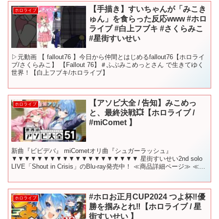
【手描き】すいちゃんが「みこき
ホロライブ
ゅん」を食らった反応www #ホロ
ライブ #白上フブキ #さくらみこ
#星街すいせい
▷元動画 【 fallout76 】今日から仲間とはじめるfallout76【ホロライ
ブ/さくらみこ】 【Fallout 76】＃ふぶみこめっとさん で生きてゆく
世界！【白上フブキ/ホロライブ】
【アソビ大全 / 告知】みこめっ
ホロライブ
と、最終決戦💥【ホロライブ /
#miComet 】
新曲『ビビデバ』 miCometオリ曲『シュガーラッシュ』
▼▼▼▼▼▼▼▼▼▼▼▼▼▼▼▼▼▼▼▼ 星街すいせい2nd solo
LIVE「Shout in Crisis」のBlu-ray発売中！ ≪商品詳細ページ≫ ≪星
街すいせい全力応...
#ホロお正月CUP2024 つよ杯‼優
ホロライブ
勝を掴みとれ‼【ホロライブ / 星
街すいせい 】