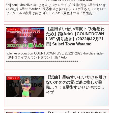
#nijisanji #hololive #にじさんじ #ホロライブ #剣持刀也 #星街すいせ
い #剣持 #星街 #vtuber #反応集 #ときのそら #ロボ子さん #アキロー
ゼンタール #赤井はあと #白上フブキ #夏色まつり #百鬼あ...
【星街すいせい/常闇トワ/角巻わ
ホロライブ
ため】踊(Ado)【COUNTDOWN
LIVE 切り抜き】(2022年12月31
日) Suisei Towa Watame
hololive production COUNTDOWN LIVE 2022▷2023 -hololive side-
【#ホロライブカウントダウン】 踊 / Ado
++++++++++++++++++++++++++++++++++++...
【試練】星街すいせいだけを引け
ホロライブ
ないオタクの元に遂に推しが降
臨…？！ #星街すいせい #ホロラ
イブ