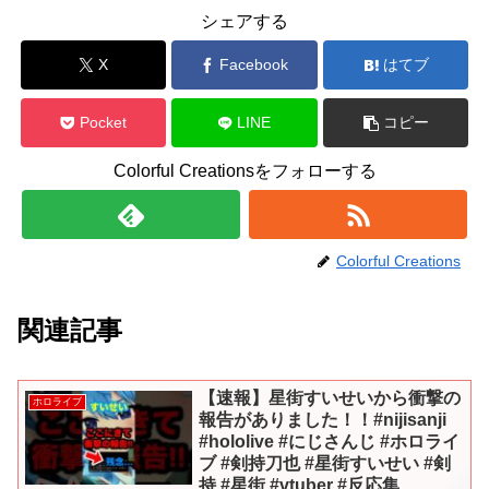
シェアする
X
Facebook
はてブ
Pocket
LINE
コピー
Colorful Creationsをフォローする
Colorful Creations
関連記事
【速報】星街すいせいから衝撃の
ホロライブ
報告がありました！！#nijisanji
#hololive #にじさんじ #ホロライ
ブ #剣持刀也 #星街すいせい #剣
持 #星街 #vtuber #反応集