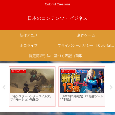
Colorful Creations
日本のコンテンツ・ビジネス
新作アニメ
新作ゲーム
ホロライブ
プライバシーポリシー 【Colorful Creation】
特定商取引法に基づく表記（商取引に関する開示）
新作ゲーム
新作ゲーム
新
プレ
『モンスターハンターワイルズ』
【2023年6月発売】PS 新作ゲーム
【2
新作
プロモーション映像②
13本紹介！
ゲ
が最
x】