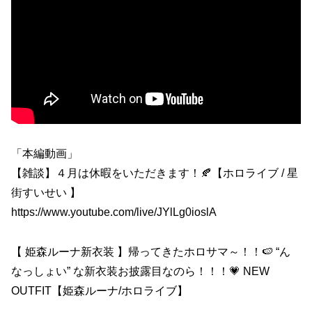
「本編動画」
【雑談】４月は休暇をいただきます！🍂【ホロライブ / 星
街すいせい 】
https://www.youtube.com/live/JYlLg0ioslA
【 姫森ルーナ新衣装 】帰ってきたホロサマ～！！🍉 “ん
なっしょい” な新衣装お披露目なのら！！！💗 NEW
OUTFIT【姫森ルーナ/ホロライブ】