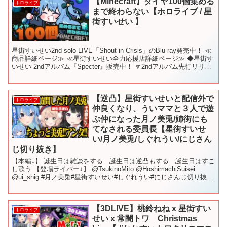
【Minecraft】ダイヤ100個集める
ホロライブ
まで終わらない【ホロライブ / 星
街すいせい 】
星街すいせい2nd solo LIVE「Shout in Crisis」のBlu-ray発売中！ ≪
商品詳細ページ≫ ≪星街すいせい全力応援店詳細ページ≫ ◆星街す
いせい 2ndアルバム『Specter』販売中！ 🔽2ndアルバム先行リリ
ー...
【逆凸】星街すいせいと配信外で
ホロライブ
仲良くなり、ういママと３人で遊
ぶ仲になった月ノ美兎/姉街にも
てなされる委員長【星街すいせ
い/月ノ美兎/しぐれうい/にじさん
じ切り抜き】
【本編↓】 誕生日は雑談をする 誕生日は逆凸もする 誕生日はすこ
し歌う 【登場ライバー↓】 @TsukinoMito @HoshimachiSuisei
@ui_shig #月ノ美兎#星街すいせい#しぐれうい#にじさんじ切り抜き
#にじさんじ...
【3DLIVE】桃鈴ねね x 星街すい
ホロライブ
せい x 常闇トワ Christmas