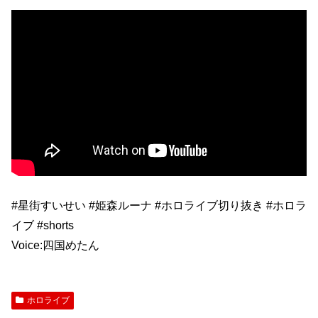
#星街すいせい #姫森ルーナ #ホロライブ切り抜き #ホロラ
イブ #shorts
Voice:四国めたん
ホロライブ