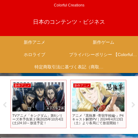
Colorful Creations
日本のコンテンツ・ビジネス
新作アニメ
新作ゲーム
ホロライブ
プライバシーポリシー 【Colorful Creation】
特定商取引法に基づく表記（商取引に関する開示）
新作アニメ
新作アニメ
新
本予
TVアニメ「キングダム」第6シリ
アニメ『黒執事 -寄宿学校編-』P4
「
TV
ーズ本予告第２弾|2025年10月4日
キャスト解禁PV｜2024年4月13日
ー？
(土)24:10～放送予定！
（土）より各局にて放送開始！
に
反
ロス 
ン