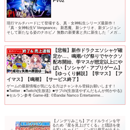
PV02
現行マルチハードにて登場する、真・女神転生シリーズ最新作！
『真・女神転生V Vengeance』 新悪魔、新シナリオ、新ダンジョン
そして新たなる姿のナホビノ 無数の新要素と共に新生した「メガテ
ンⅤ」が、現行マルチハードにて登場！ 202...
【悲報】新作ドラクエソシャゲ確
新作ゲーム
定か…、鳴潮バグ祭りでヤケクソ
配布開始、学マスが想定以上にや
ばい【ソシャゲ・アプリゲーム】
【ゆっくり解説】【学マス】【ア
イマス】【鳴潮】【サービス終了】
ゲームの最新情報が気になる方はチャンネル登録お願いします！
■Twitter : ■Twitch(生放送): ■サブch(生放送やずんだもんが何かやる):
■セルラン参考 Game-i様: ©Bandai Namco Entertainme...
【ノンデリみこち】アイドルラインを守
るため『星を見上げてくる』と隠語を使
うすいちゃんに、ノンデリ発言が止まら