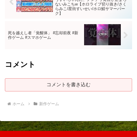
ないみこちw【ホロライブ切り抜き/さく
らみこ/星街すいせい/ホロ鯖サマーパー
ク】
死を越えし者「覚醒体」 #忘却前夜 #新
作ゲーム #スマホゲーム
コメント
コメントを書き込む
ホーム
新作ゲーム