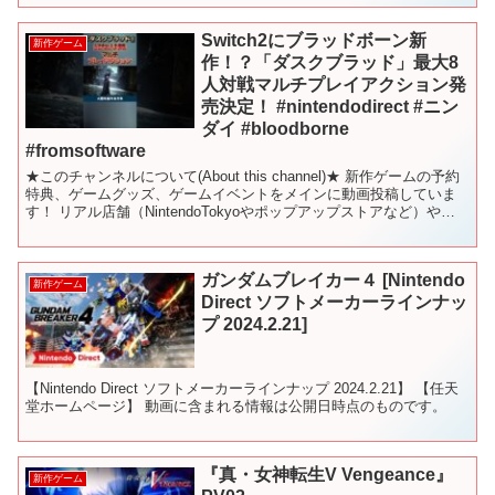
Switch2にブラッドボーン新
新作ゲーム
作！？「ダスクブラッド」最大8
人対戦マルチプレイアクション発
売決定！ #nintendodirect #ニン
ダイ #bloodborne
#fromsoftware
★このチャンネルについて(About this channel)★ 新作ゲームの予約
特典、ゲームグッズ、ゲームイベントをメインに動画投稿していま
す！ リアル店舗（NintendoTokyoやポップアップストアなど）やイ
ベントの動画をお届けし...
ガンダムブレイカー４ [Nintendo
新作ゲーム
Direct ソフトメーカーラインナッ
プ 2024.2.21]
【Nintendo Direct ソフトメーカーラインナップ 2024.2.21】 【任天
堂ホームページ】 動画に含まれる情報は公開日時点のものです。
『真・女神転生V Vengeance』
新作ゲーム