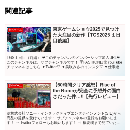
関連記事
東京ゲームショウ2025で見つけ
新作ゲーム
た大注目の新作【TGS2025 １日
目後編】
TGS１日目（前編） ❤このチャンネルのメンバーシップ加入URL❤
このチャンネルは、サブチャンネルです！ 🔻FASHION日常YouTube
チャンネルはこちら ▼Twitter▽ ▼美咲みさのインスタ▽ ▼仕事連絡
先 misakimisa...
【60時間クリア感想】Rise of
新作ゲーム
the Roninが完全に予想外の面白
さだった件…!!【先行レビュー】
※株式会社ソニー・インタラクティブエンタテインメント(SIE)から
商品の提供を受けています！ サブチャンネルの登録もお願いしま
す！ ⇒ Twitterフォローもお願いします！ ⇒ 概要欄まで見ていただ
いてありがとうございます！ ぜひ、見てい...