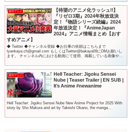
【待望のアニメ化ラッシュ!!】
新作アニメ
『リゼロ3期』2024年秋放送決
定！『物語シリーズ続編』2024
年放送決定！『AnimeJapan
2024』アニメ情報まとめ【おす
すめアニメ】
◆ Twitter ◆チャンネル登録 ◆お仕事の依頼はこちらまで
tyankaya.ch@gmail.com もしくはTwitter@bakaya09にDMお願いし
ます。 チャンネル内における動画にて使用、掲載している画像や動
画、台詞などの...
Hell Teacher: Jigoku Sensei
新作アニメ
Nube | Teaser Trailer | EN SUB |
It’s Anime #newanime
Hell Teacher: Jigoku Sensei Nube New Anime Project for 2025 With
story by Sho Makura and art by Takeshi Okano, the manga...