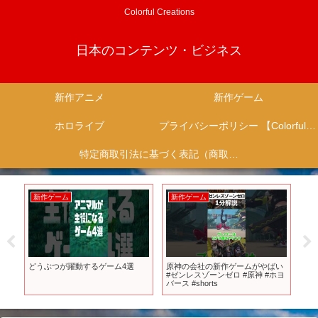
Colorful Creations
日本のコンテンツ・ビジネス
新作アニメ
新作ゲーム
ホロライブ
プライバシーポリシー 【Colorful Creation】
特定商取引法に基づく表記（商取引に関する開示）
新作ゲーム
新作ゲーム
新
メイ
どうぶつが躍動するゲーム4選
原神の会社の新作ゲームがやばい
【
：
#ゼンレスゾーンゼロ #原神 #ホヨ
品を
ッ
バース #shorts
ニメ