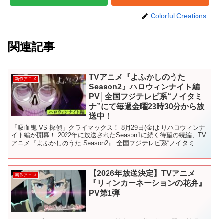
Colorful Creations
関連記事
TVアニメ『よふかしのうた
新作アニメ
Season2』ハロウィンナイト編
PV│全国フジテレビ系“ノイタミ
ナ”にて毎週金曜23時30分から放
送中！
「吸血鬼 VS 探偵」クライマックス！ 8月29日(金)よりハロウィンナ
イト編が開幕！ 2022年に放送されたSeason1に続く待望の続編、TV
アニメ『よふかしのうた Season2』 全国フジテレビ系“ノイタミ
ナ”にて2025年7月4日...
【2026年放送決定】TVアニメ
新作アニメ
『リィンカーネーションの花弁』
PV第1弾