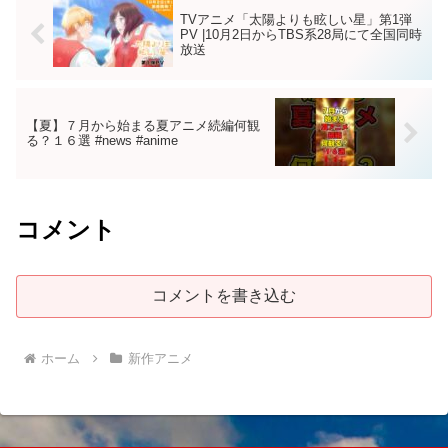
TVアニメ「太陽よりも眩しい星」第1弾
PV |10月2日からTBS系28局にて全国同時
放送
【夏】７月から始まる夏アニメ続編何観
る？１６選 #news #anime
コメント
コメントを書き込む
ホーム
新作アニメ