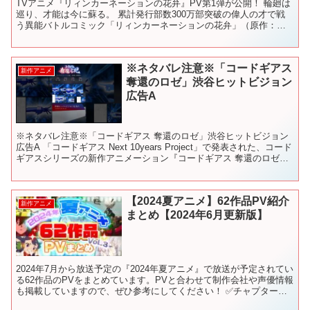
TVアニメ『リィンカーネーションの花弁』PV第1弾が公開！ 輪廻は
巡り、才能は今に蘇る。 累計発行部数300万部突破の偉人の才で戦
う異能バトルコミック「リィンカーネーションの花弁」（原作：小
西幹久）TVアニメ2026年放送決定！ TVアニメ...
※ネタバレ注意※「コードギアス
新作アニメ
奪還のロゼ」渋谷ヒットビジョン
広告A
※ネタバレ注意※「コードギアス 奪還のロゼ」渋谷ヒットビジョン
広告A 「コードギアス Next 10years Project」で発表された、コード
ギアスシリーズの新作アニメーション『コードギアス 奪還のロゼ』
がついに始動。 新たな主人公、...
【2024夏アニメ】62作品PV紹介
新作アニメ
まとめ【2024年6月更新版】
2024年7月から放送予定の『2024年夏アニメ』で放送が予定されてい
る62作品のPVをまとめています。PVと合わせて制作会社や声優情報
も掲載していますので、ぜひ参考にしてください！ ✅チャプターリ
スト（目次） 0:00 OP 0:05 -...