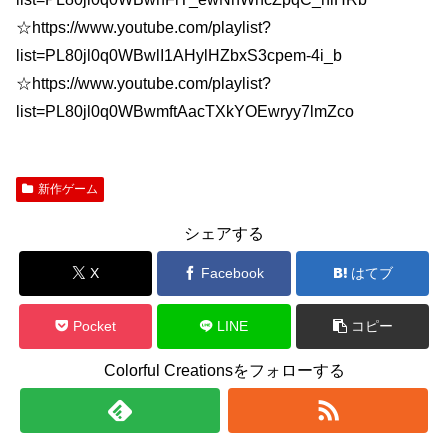
☆https://www.youtube.com/playlist?
list=PL80jl0q0WBwlI1AHylHZbxS3cpem-4i_b
☆https://www.youtube.com/playlist?
list=PL80jl0q0WBwmftAacTXkYOEwryy7lmZco
新作ゲーム
シェアする
X
Facebook
はてブ
Pocket
LINE
コピー
Colorful Creationsをフォローする