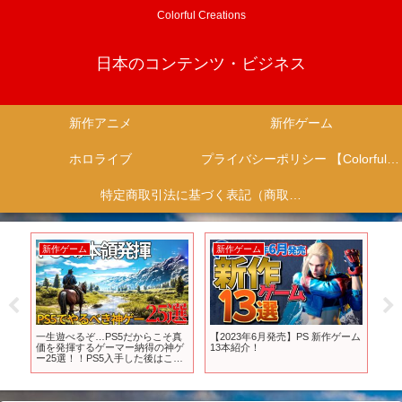
Colorful Creations
日本のコンテンツ・ビジネス
新作アニメ
新作ゲーム
ホロライブ
プライバシーポリシー 【Colorful Creation】
特定商取引法に基づく表記（商取引に関する開示）
新作ゲーム
新作ゲーム
新
ゲ
一生遊べるぞ…PS5だからこそ真
【2023年6月発売】PS 新作ゲーム
新
価を発揮するゲーマー納得の神ゲ
13本紹介！
di
ー25選！！PS5入手した後はこれ
ンワ
さえ買えば間違いない！！迷った
らこのおすすめゲーム買え！
【UE5】