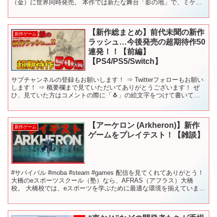
（金）に世界同時発売。 本作では新たな舞台「影の地」で、ミケラ
をめぐる物語が描かれます。 ...
【新作総まとめ】前代未聞の新作
新作ゲーム
ラッシュ…今後発売の超期待作50
連発！！【前編】
【PS4/PS5/Switch】
サブチャンネルの登録もお願いします！ ⇒ Twitterフォローもお願い
します！ ⇒ 概要欄まで見ていただいてありがとうございます！ ぜ
ひ、見ていた方はコメントの際に「🐧」の絵文字をつけて書いてい
ただけると、「見てくれているんだな☺️」と幸...
【アーケロン (Arkheron)】新作
新作ゲーム
ゲームをプレイテスト！【雑談】
#サバイバル #moba #steam #games 配信を見てくれてありがとう！
大橋のeスポーツスクール（塾）なら、AFRAS（アフラス）大橋
校。 大橋校では、eスポーツを学ぶために最適な環境を揃えていま
す。 お洒落環境の中で、生徒はゲ...