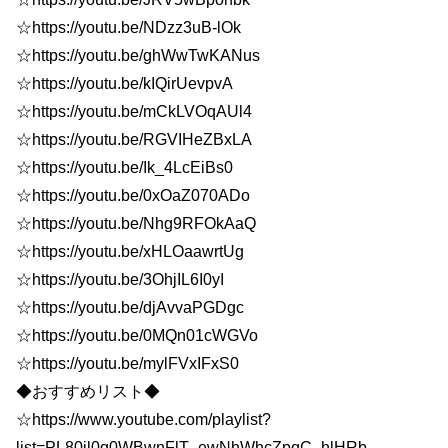
☆https://youtu.be/NDzz3uB-lOk
☆https://youtu.be/ghWwTwKANus
☆https://youtu.be/kIQirUevpvA
☆https://youtu.be/mCkLVOqAUl4
☆https://youtu.be/RGVIHeZBxLA
☆https://youtu.be/Ik_4LcEiBs0
☆https://youtu.be/0xOaZ070ADo
☆https://youtu.be/Nhg9RFOkAaQ
☆https://youtu.be/xHLOaawrtUg
☆https://youtu.be/3OhjIL6I0yI
☆https://youtu.be/djAvvaPGDgc
☆https://youtu.be/0MQn01cWGVo
☆https://youtu.be/mylFVxIFxS0
◆おすすめリスト◆
☆https://www.youtube.com/playlist?
list=PL80jl0q0WBwnFlT_ewNhWhcZpqC_hlHRb