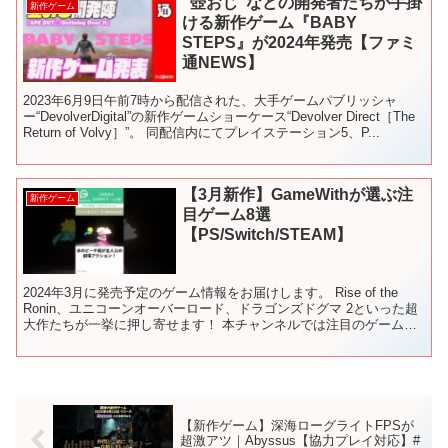
“壺おじ”などの開発者たちが手掛
新作ゲーム
ける新作ゲーム『BABY
STEPS』が2024年発売【ファミ
通NEWS】
2023年6月9日午前7時から配信された、大手ゲームパブリッシャ
ー“DevolverDigital”の新作ゲームショーケース“Devolver Direct［The
Return of Volvy］”。 同配信内にてプレイステーション5、P...
【3月新作】GameWithが選ぶ注
新作ゲーム
目ゲーム8選
【PS/Switch/STEAM】
2024年3月に発売予定のゲーム情報をお届けします。 Rise of the
Ronin、ユニコーンオーバーロード、ドラゴンズドグマ 2といった超
大作たちが一挙に押し寄せます！ 本チャンネルでは注目のゲーム情
報をお届けしています。 チャンネ...
【新作ゲーム】深海ローグライトFPSが
超激アツ｜Abyssus【協力プレイ対応】#