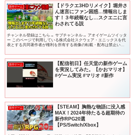
【ドラクエ3HDリメイク】堀井さ
新作ゲーム
ん迷言にファン困惑…情報出しま
す！３年続報なし…スクエニに言
わされてる説
チャンネル登録はこちら→ サブチャンネル→ アオイゲームツイッタ
ー このページで利用している株式会社スクウェア・エニックスを代
表とする共同著作者が権利を所有する画像の転載・配布は禁止いた
します。 © ARMOR PROJECT/BIRD S...
【配信初日】任天堂の新作ゲーム
新作ゲーム
を実況してみた。【かおマリオ】
#ゲーム実況 #マリオ #新作
【STEAM】胸熱な物語に没入感
新作ゲーム
MAX！2024年待たるる超期待の
新作RPG20選
【PS/Switch/Xbox】