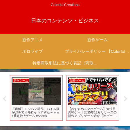
Colorful Creations
日本のコンテンツ・ビジネス
新作アニメ
新作ゲーム
ホロライブ
プライバシーポリシー 【Colorful Creation】
特定商取引法に基づく表記（商取引に関する開示）
新作ゲーム
新作ゲーム
新
に遊
【速報】モンハン新作モバイル版
【おすすめスマホゲーム】大注目
『
ーム
がガチでオモロそうすぎたｗｗｗ
の神ゲー！2025年11月リリースの
プロ
ダ
#替え歌 #ゲーム #Shorts
新作アプリゲーム紹介【神ゲー ソ
よ
遊び
シャゲ 無課金 リセマラ】
ム