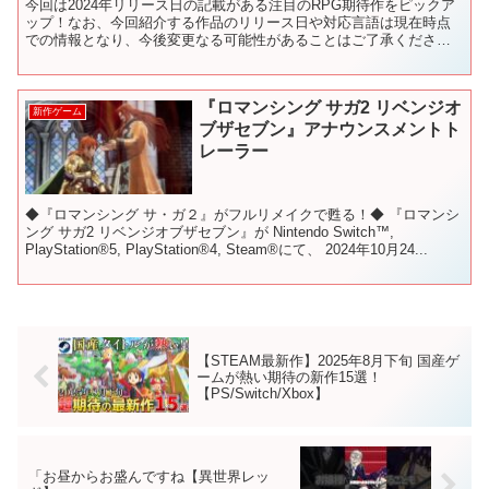
今回は2024年リリース日の記載がある注目のRPG期待作をピックア
ップ！なお、今回紹介する作品のリリース日や対応言語は現在時点
での情報となり、今後変更なる可能性があることはご了承くださ
い。【コメント＆高評価頂けると嬉しいです】 🔸チャンネル...
『ロマンシング サガ2 リベンジオ
新作ゲーム
ブザセブン』アナウンスメントト
レーラー
◆『ロマンシング サ・ガ２』がフルリメイクで甦る！◆ 『ロマンシ
ング サガ2 リベンジオブザセブン』が Nintendo Switch™,
PlayStation®5, PlayStation®4, Steam®にて、 2024年10月24...
【STEAM最新作】2025年8月下旬 国産ゲ
ームが熱い期待の新作15選！
【PS/Switch/Xbox】
「お昼からお盛んですね【異世界レッ