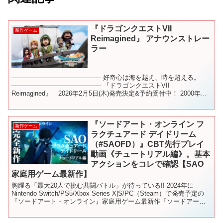
『ドラゴンクエストVII
新作ゲーム
Reimagined』 アナウンストレー
ラー
──────────────────── 好奇心は海を越え、時を超える。
──────────────────── 『ドラゴンクエストVII
Reimagined』 2026年2月5日(木)発売決定&予約受付中！ 2000年に
発売された『ド...
『ソードアート・オンライン フ
新作ゲーム
ラクチュアード デイドリーム
（#SAOFD）』CBT先行プレイ
動画《チュートリアル編》。基本
アクションをコレで確認【SAO
家庭用ゲーム最新作】
胸躍る「最大20人で挑む共闘バトル」が待っている!! 2024年に
Nintendo Switch/PS5/Xbox Series X|S/PC（Steam）で発売予定の
『ソードアート・オンライン』家庭用ゲーム最新作『ソードアー
ト・オンライン...