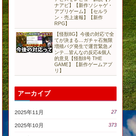
ナアビ】【新作ソシャゲ・
アプリゲーム】【セルラ
ン・売上速報】【新作
RPG】
【怪獣8G】今後の対応で全
てが決まる…ガチャ石無限
増殖バグ発生で運営緊急メ
ンテ…皆んなの反応&個人
的意見【怪獣8号 THE
GAME】【新作ゲームアプ
リ】
アーカイブ
27
2025年11月
373
2025年10月