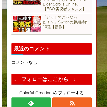
Elder Scrolls Online』
【ESO:実況者ジャンヌ】
「どうしてこうなっ
た！？」Switchの超期待作
10選【新作】
最近のコメント
コメントなし
↓ フォローはここから ↓
Colorful Creationsをフォローする