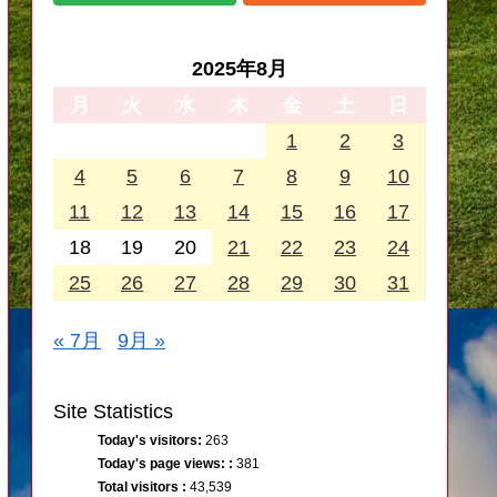
2025年8月
月
火
水
木
金
土
日
1
2
3
4
5
6
7
8
9
10
11
12
13
14
15
16
17
18
19
20
21
22
23
24
25
26
27
28
29
30
31
« 7月
9月 »
Site Statistics
Today's visitors:
263
Today's page views: :
381
Total visitors :
43,539