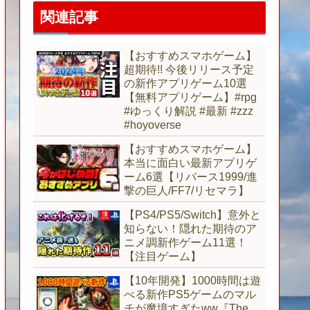
関連記事
【おすすめスマホゲーム】
超期待!! 今後リリース予定
の新作アプリゲーム10選
【無料アプリゲーム】#rpg
#ゆっくり解説 #最新 #zzz
#hoyoverse
【おすすめスマホゲーム】
本当に面白い最新アプリゲ
ーム6選【リバース1999/進
撃の巨人/FF7/リセマラ】
【PS4/PS5/Switch】意外と
知らない！隠れた期待のア
ニメ調新作ゲーム11選！
【注目ゲーム】
【10年開発】1000時間は遊
べる新作PS5ゲームのマル
チが魔境すぎたww『The