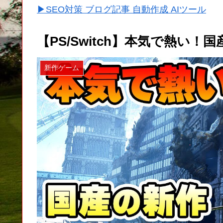
▶SEO対策 ブログ記事 自動作成 AIツール
【PS/Switch】本気で熱い
新作ゲーム