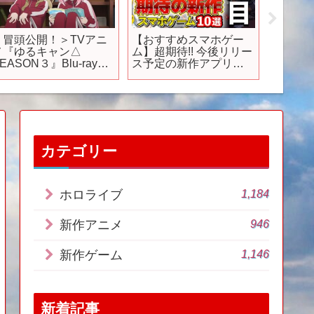
＜冒頭公開！＞TVアニ
【おすすめスマホゲー
アニメ『
メ『ゆるキャン△
ム】超期待!! 今後リリー
校編-』
EASON３』Blu-ray＆
ス予定の新作アプリゲ
月13日
DVD第1巻収録 新作ア
ーム10選【無料アプリ
にて放
ニメーション『野クル
ゲーム】#rpg #ゆっくり
へや』│06.26 発売
解説 #最新 #zzz
#hoyoverse
カテゴリー
1,184
ホロライブ
946
新作アニメ
1,146
新作ゲーム
新着記事