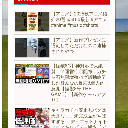
【アニメ】2025秋アニメ紹
介20選 part1 #最新 #アニメ
#anime #music #shorts
【アニメ】新作プレゼンに
遅刻してただけなのに逮捕
されたやつ
【怪獣8G】神対応で大絶
賛！？運営〇〇配布…ガチ
ャ石無限増殖バグ騒動終了
した皆んなの反応&個人的
意見【怪獣8号 THE
GAME】【新作ゲームアプ
リ】
キャラガチャ廃止もバグは
天井なし…未完成品がやば
すぎる… デュエットナイト
アビスをレビュー解説【デ