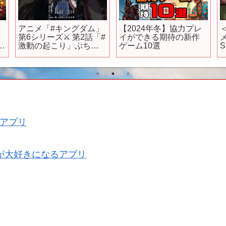
アニメ「#キングダム」
【2024年冬】協力プレ
第6シリーズ⚔ 第2話「#
イができる期待の新作
月
激動の起こり」ぶちか
ゲーム10選
S
ましてきてやるぜ！！
#shorts
の
アプリ
が大好きになるアプリ