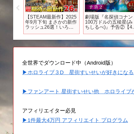
スイッ
【STEAM最新作】2025
劇場版『名探偵コナン
立体機
年9月下旬 まさかの新作
100万ドルの五稜星(み
Sが超軽
ラッシュ26選！いろい
ちしるべ)』予告②【4
ろあって超期待作から
12日(金)公開】
XBOX,Sw
名作候補のインディが
oyal【ゆっ
集結！
ロイヤ
【PS/Switch/Xbox】
全世界でダウンロード中（Android版）
▶ホロライブ３D 星街すいせいが好きになる
▶ファンアート 星街すいせい他 ホロライブ
アフィリエイター必見
▶1件最大4万円 アフィリエイト プログラム