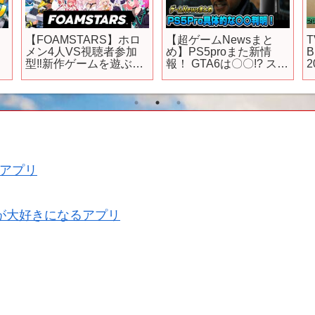
【FOAMSTARS】ホロ
【超ゲームNewsまと
メン4人VS視聴者参加
め】PS5proまた新情
B
ン
型‼新作ゲームを遊ぶよ
報！ GTA6は〇〇!? スイ
2
️
～！ピンクチームのエ
ッチ2は〇〇を発売!? 次
イム苦手代表です！ア
世代ゲームエンジン登
ワアワアワ～～～！！
場！ PS5 任天堂次世代
✨【博衣こより/ホロラ
機
イブ】
アプリ
が大好きになるアプリ