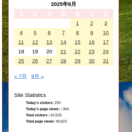
2025年8月
月
火
水
木
金
土
日
1
2
3
4
5
6
7
8
9
10
11
12
13
14
15
16
17
18
19
20
21
22
23
24
25
26
27
28
29
30
31
« 7月
9月 »
Site Statistics
Today's visitors:
250
Today's page views: :
364
Total visitors :
43,526
Total page views:
48,823