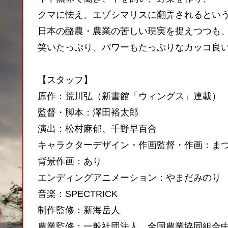
クマに怯え、エゾシマリスに翻弄されるとい
日本の酪農・農業の苦しい現実を捉えつつも
笑いたっぷり、パワーもたっぷりなカッコ良い
【スタッフ】
原作：荒川弘（新書館「ウィングス」連載）
監督・脚本：澤田裕太郎
演出：松村麻郁、千野早百合
キャラクターデザイン・作画監督・作画：ま
背景作画：あり
エンディングアニメーション：やまだみのり
音楽：SPECTRICK
制作監修：新海岳人
農業監修：一般社団法人 全国農業協同組合