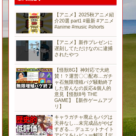
【アニメ】2025秋アニメ紹
介20選 part1 #最新 #アニメ
#anime #music #shorts
【アニメ】新作プレゼンに
遅刻してただけなのに逮捕
されたやつ
【怪獣8G】神対応で大絶
賛！？運営〇〇配布…ガチ
ャ石無限増殖バグ騒動終了
した皆んなの反応&個人的
意見【怪獣8号 THE
GAME】【新作ゲームアプ
リ】
キャラガチャ廃止もバグは
天井なし…未完成品がやば
すぎる… デュエットナイト
アビスをレビュー解説【デ