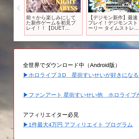
作ゲー
前々から楽しみにして
【デジモン新作】最速
ーム紹
た新作ゲームを初見プ
プレイ！デジモンスト
説】
レイ！！【DUET
ーリー タイムストレ
NIGHT ABYSS】
ジャーをやるぞー！！⚠
ネタバレ注意【わんこ
わんわん/すたすぺ所
属】
全世界でダウンロード中（Android版）
▶ホロライブ３D 星街すいせいが好きになる
▶ファンアート 星街すいせい他 ホロライブ
アフィリエイター必見
▶1件最大4万円 アフィリエイト プログラム