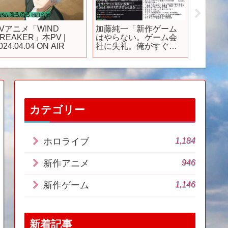
TVアニメ「WIND
加藤純一「新作ゲーム
「202
REAKER」本PV |
はやらない。ゲーム会
マジで
024.04.04 ON AIR
社に失礼。俺がすぐに
の完全新
やると金目当てになっ
選！
ちゃう。」
カテゴリー
1,184
ホロライブ
946
新作アニメ
1,146
新作ゲーム
新着記事