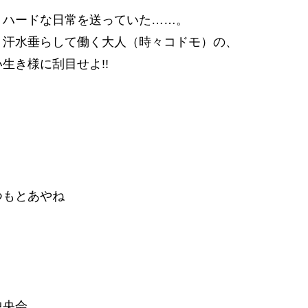
うハードな日常を送っていた……。
、汗水垂らして働く大人（時々コドモ）の、
生き様に刮目せよ!!
つもとあやね
中央会