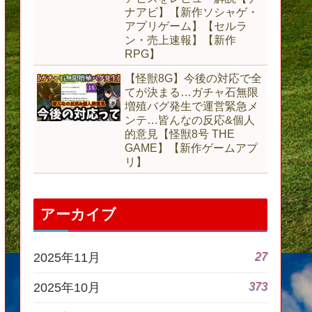
ナアビ】【新作ソシャゲ・
アプリゲーム】【セルラ
ン・売上速報】【新作
RPG】
【怪獣8G】今後の対応で全
てが決まる…ガチャ石無限
増殖バグ発生で運営緊急メ
ンテ…皆んなの反応&個人
的意見【怪獣8号 THE
GAME】【新作ゲームアプ
リ】
アーカイブ
27
2025年11月
373
2025年10月