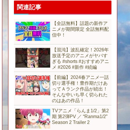
関連記事
【全話無料】話題の新作ア
ニメが期間限定 全話無料配
信中！
【混沌】波乱確定！2026年
放送予定のアニメがヤバす
ぎる #shorts #おすすめアニ
メ #2026 #新作 #続編
【前編】2024春アニメ一話
切り選手権！豊作期だけあ
ってＡランク作品が続出！
そんな中いち早く切られた
のはあの作品！
TVアニメ「らんま1/2」第2
期 第2弾PV ／ “Ranma1/2”
Season 2 Trailer 2