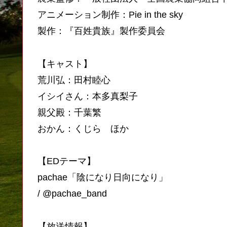
アニメーション制作：Pie in the sky
製作：『百姓貴族』製作委員会
【キャスト】
荒川弘：田村睦心
イシイさん：本多真梨子
親父殿：千葉繁
おかん：くじら ほか
【EDテーマ】
pachae「陰になり日向になり」
/ @pachae_band
【放送情報】