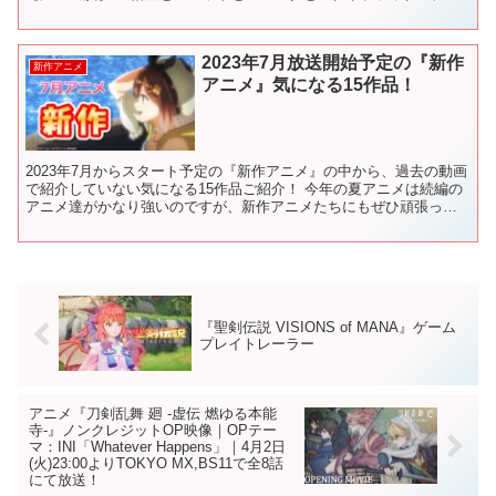
似「とーとくう」 ・ウイスの声真似「タピ岡」 ・ザマ...
2023年7月放送開始予定の『新作
新作アニメ
アニメ』気になる15作品！
2023年7月からスタート予定の『新作アニメ』の中から、過去の動画
で紹介していない気になる15作品ご紹介！ 今年の夏アニメは続編の
アニメ達がかなり強いのですが、新作アニメたちにもぜひ頑張って
もらいたい！！ 2023年の新作アニメの中から覇権...
『聖剣伝説 VISIONS of MANA』ゲーム
プレイトレーラー
アニメ『刀剣乱舞 廻 -虚伝 燃ゆる本能
寺-』ノンクレジットOP映像｜OPテー
マ：INI「Whatever Happens」｜4月2日
(火)23:00よりTOKYO MX,BS11で全8話
にて放送！