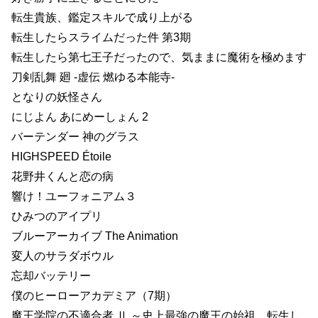
転生貴族、鑑定スキルで成り上がる
転生したらスライムだった件 第3期
転生したら第七王子だったので、気ままに魔術を極めます
刀剣乱舞 廻 -虚伝 燃ゆる本能寺-
となりの妖怪さん
にじよん あにめーしょん 2
バーテンダー 神のグラス
HIGHSPEED Étoile
花野井くんと恋の病
響け！ユーフォニアム３
ひみつのアイプリ
ブルーアーカイブ The Animation
変人のサラダボウル
忘却バッテリー
僕のヒーローアカデミア（7期）
魔王学院の不適合者 Ⅱ ～史上最強の魔王の始祖、転生し