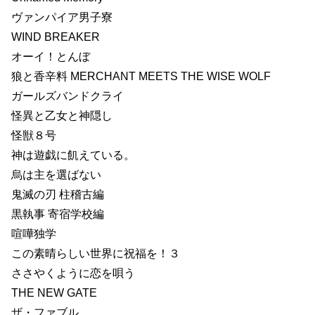
ヴァンパイア男子寮
WIND BREAKER
オーイ！とんぼ
狼と香辛料 MERCHANT MEETS THE WISE WOLF
ガールズバンドクライ
怪異と乙女と神隠し
怪獣８号
神は遊戯に飢えている。
烏は主を選ばない
鬼滅の刃 柱稽古編
黒執事 寄宿学校編
喧嘩独学
この素晴らしい世界に祝福を！３
ささやくように恋を唄う
THE NEW GATE
ザ・ファブル