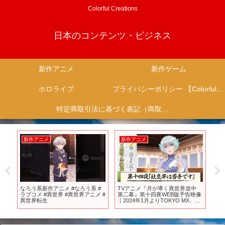
Colorful Creations
日本のコンテンツ・ビジネス
新作アニメ
新作ゲーム
ホロライブ
プライバシーポリシー 【Colorful Creation】
特定商取引法に基づく表記（商取引に関する開示）
新作アニメ
新作アニメ
新
グ
なろう系新作アニメ #なろう系 #
TVアニメ『月が導く異世界道中
【
得！
ラブコメ #異世界 #異世界アニメ #
第二幕』第十四夜WEB版予告映像
噂
し
異世界転生
｜2024年1月よりTOKYO MX、
3年
買
MBS、BS日テレ、AT-Xにて放送
エ
中！
【P