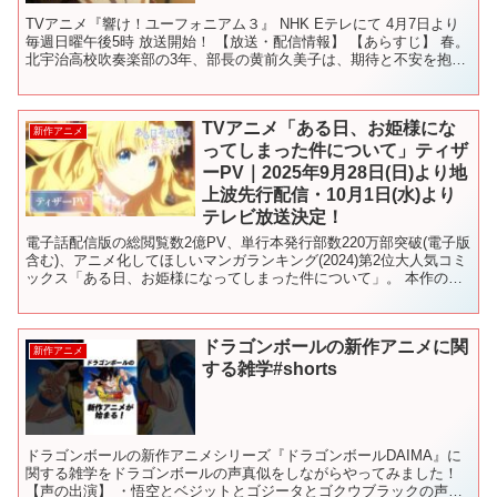
TVアニメ『響け！ユーフォニアム３』 NHK Eテレにて 4月7日より
毎週日曜午後5時 放送開始！ 【放送・配信情報】 【あらすじ】 春。
北宇治高校吹奏楽部の3年、部長の黄前久美子は、期待と不安を抱い
ていた。 どんな新入部員がやって来るのか...
TVアニメ「ある日、お姫様にな
新作アニメ
ってしまった件について」ティザ
ーPV｜2025年9月28日(日)より地
上波先行配信・10月1日(水)より
テレビ放送決定！
電子話配信版の総閲覧数2億PV、単行本発行部数220万部突破(電子版
含む)、アニメ化してほしいマンガランキング(2024)第2位大人気コミ
ックス「ある日、お姫様になってしまった件について」。 本作の待
望のTVアニメは中国・iQiyiで制作決...
ドラゴンボールの新作アニメに関
新作アニメ
する雑学#shorts
ドラゴンボールの新作アニメシリーズ『ドラゴンボールDAIMA』に
関する雑学をドラゴンボールの声真似をしながらやってみました！
【声の出演】 ・悟空とベジットとゴジータとゴクウブラックの声真