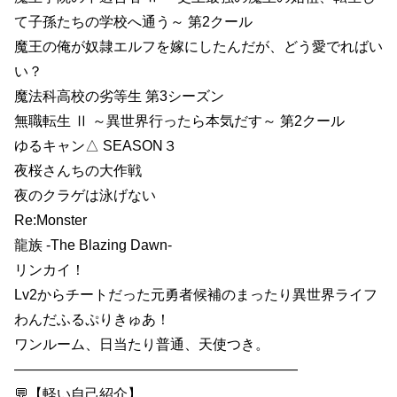
て子孫たちの学校へ通う～ 第2クール
魔王の俺が奴隷エルフを嫁にしたんだが、どう愛でればい
い？
魔法科高校の劣等生 第3シーズン
無職転生 Ⅱ ～異世界行ったら本気だす～ 第2クール
ゆるキャン△ SEASON３
夜桜さんちの大作戦
夜のクラゲは泳げない
Re:Monster
龍族 -The Blazing Dawn-
リンカイ！
Lv2からチートだった元勇者候補のまったり異世界ライフ
わんだふるぷりきゅあ！
ワンルーム、日当たり普通、天使つき。
————————————————————
💬【軽い自己紹介】