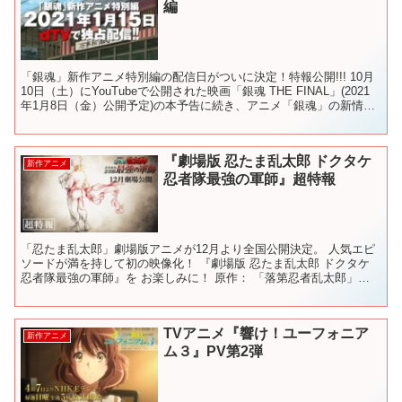
編
「銀魂」新作アニメ特別編の配信日がついに決定！特報公開!!! 10月
10日（土）にYouTubeで公開された映画「銀魂 THE FINAL」(2021
年1月8日（金）公開予定)の本予告に続き、アニメ「銀魂」の新情報
として、dTVにて独占配信...
『劇場版 忍たま乱太郎 ドクタケ
新作アニメ
忍者隊最強の軍師』超特報
「忍たま乱太郎」劇場版アニメが12月より全国公開決定。 人気エピ
ソードが満を持して初の映像化！ 『劇場版 忍たま乱太郎 ドクタケ
忍者隊最強の軍師』を お楽しみに！ 原作： 「落第忍者乱太郎」尼
子騒兵衛（朝日新聞出版刊） テレビアニメシリーズ...
TVアニメ『響け！ユーフォニア
新作アニメ
ム３』PV第2弾