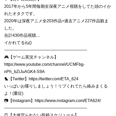
2017年から5年間毎期全深夜アニメ視聴をしてた頭のイか
れたオタクです。
2020年は深夜アニメ全203作品+過去アニメ227作品観ま
した。
合計430作品視聴…
イかれてるね()
————————————————————
🎮【ゲーム実況チャンネル】
https://www.youtube.com/channel/UCMFbg-
nPh_bZiJuAGK4-S9A
🐤【Twitter】https://twitter.com/ETA_624
いっぱいお喋りしましょう！リプくれてたら絡みまくる
よ！(重症)
📷【Instagram】https://www.instagram.com/ETA624/
————————————————————
⏰【大体守られない投稿スケジュール】