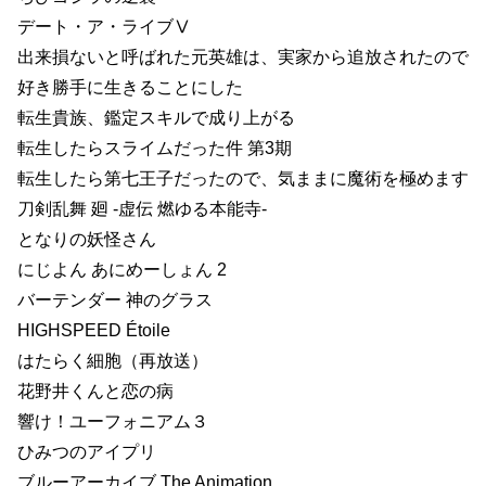
デート・ア・ライブⅤ
出来損ないと呼ばれた元英雄は、実家から追放されたので
好き勝手に生きることにした
転生貴族、鑑定スキルで成り上がる
転生したらスライムだった件 第3期
転生したら第七王子だったので、気ままに魔術を極めます
刀剣乱舞 廻 -虚伝 燃ゆる本能寺-
となりの妖怪さん
にじよん あにめーしょん 2
バーテンダー 神のグラス
HIGHSPEED Étoile
はたらく細胞（再放送）
花野井くんと恋の病
響け！ユーフォニアム３
ひみつのアイプリ
ブルーアーカイブ The Animation