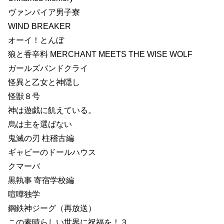
ヴァンパイア男子寮
WIND BREAKER
オーイ！とんぼ
狼と香辛料 MERCHANT MEETS THE WISE WOLF
ガールズバンドクライ
怪異と乙女と神隠し
怪獣８号
神は遊戯に飢えている。
烏は主を選ばない
鬼滅の刃 柱稽古編
ギャビーのドールハウス
クマーバ
黒執事 寄宿学校編
喧嘩独学
鋼鉄神ジーグ（再放送）
この素晴らしい世界に祝福を！３