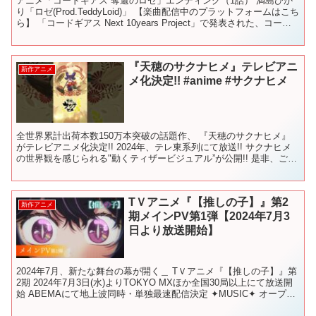
アニメ「コードギアス 奪還のロゼ」エンディング（1話） 満島ひか
り「ロゼ(Prod.TeddyLoid)」 【楽曲配信中のプラットフォームはこち
ら】 「コードギアス Next 10years Project」で発表された、コード
ギアスシリー...
『天穂のサクナヒメ』テレビアニ
新作アニメ
メ化決定!! #anime #サクナヒメ
全世界累計出荷本数150万本突破の話題作、 『天穂のサクナヒメ』
がテレビアニメ化決定!! 2024年、テレ東系列にて放送!! サクナヒメ
の世界観を感じられる"動くティザービジュアル”が公開!! 是非、ご注
目下さい!! ＜STAFF＞ 原作：...
TＶアニメ『【推しの子】』第2
新作アニメ
期メインPV第1弾【2024年7月3
日より放送開始】
2024年7月、新たな舞台の幕が開く＿ TＶアニメ『【推しの子】』第
2期 2024年7月3日(水)よりTOKYO MXほか全国30局以上にて放送開
始 ABEMAにて地上波同時・単独最速配信決定 ✦MUSIC✦ オープニ
ング主題歌「ファタール...