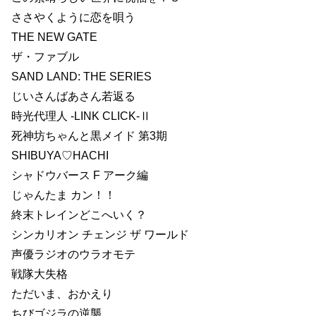
ささやくように恋を唄う
THE NEW GATE
ザ・ファブル
SAND LAND: THE SERIES
じいさんばあさん若返る
時光代理人 -LINK CLICK-Ⅱ
死神坊ちゃんと黒メイド 第3期
SHIBUYA♡HACHI
シャドウバース F アーク編
じゃんたま カン！！
終末トレインどこへいく？
シンカリオン チェンジ ザ ワールド
声優ラジオのウラオモテ
戦隊大失格
ただいま、おかえり
ちびゴジラの逆襲