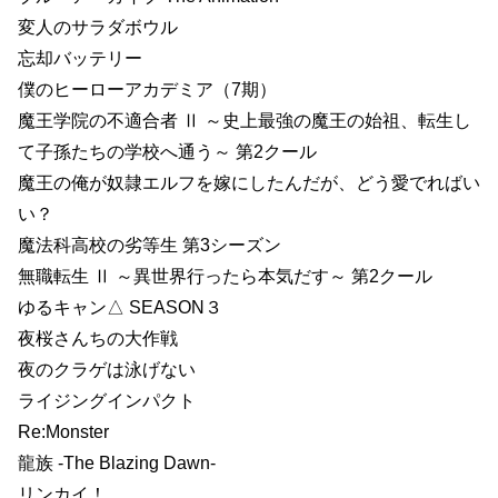
変人のサラダボウル
忘却バッテリー
僕のヒーローアカデミア（7期）
魔王学院の不適合者 Ⅱ ～史上最強の魔王の始祖、転生し
て子孫たちの学校へ通う～ 第2クール
魔王の俺が奴隷エルフを嫁にしたんだが、どう愛でればい
い？
魔法科高校の劣等生 第3シーズン
無職転生 Ⅱ ～異世界行ったら本気だす～ 第2クール
ゆるキャン△ SEASON３
夜桜さんちの大作戦
夜のクラゲは泳げない
ライジングインパクト
Re:Monster
龍族 -The Blazing Dawn-
リンカイ！