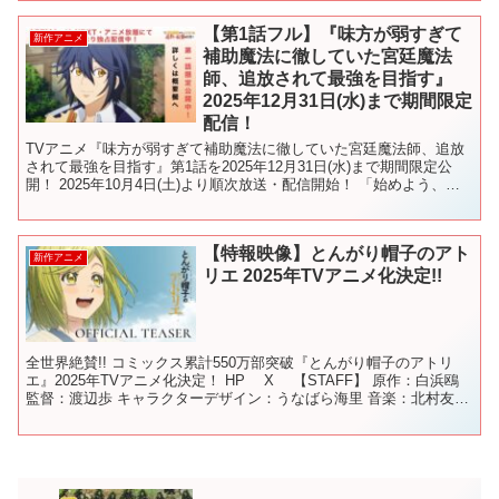
【第1話フル】『味方が弱すぎて
新作アニメ
補助魔法に徹していた宮廷魔法
師、追放されて最強を目指す』
2025年12月31日(水)まで期間限定
配信！
TVアニメ『味方が弱すぎて補助魔法に徹していた宮廷魔法師、追放
されて最強を目指す』第1話を2025年12月31日(水)まで期間限定公
開！ 2025年10月4日(土)より順次放送・配信開始！ 「始めよう、新
しい伝説を。あの日の続きを」 TVア...
【特報映像】とんがり帽子のアト
新作アニメ
リエ 2025年TVアニメ化決定!!
全世界絶賛!! コミックス累計550万部突破『とんがり帽子のアトリ
エ』2025年TVアニメ化決定！ HP X 【STAFF】 原作：白浜鴎
監督：渡辺歩 キャラクターデザイン：うなばら海里 音楽：北村友
香 アニメーション制作：BUG ...