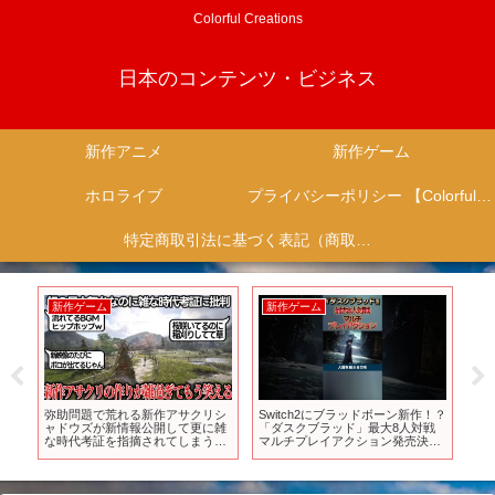
Colorful Creations
日本のコンテンツ・ビジネス
新作アニメ
新作ゲーム
ホロライブ
プライバシーポリシー 【Colorful Creation】
特定商取引法に基づく表記（商取引に関する開示）
新作ゲーム
新作ゲーム
新
の
弥助問題で荒れる新作アサクリシ
Switch2にブラッドボーン新作！？
【ド
年
ャドウズが新情報公開して更に雑
「ダスクブラッド」最大8人対戦
新作
/ス
な時代考証を指摘されてしまうｗ
マルチプレイアクション発売決
HD
広
ｗｗ桜満開の春なのに稲刈りする
定！ #nintendodirect #ニンダイ
っぽ
農民…武士としてはあり得ない刀
#bloodborne #fromsoftware
右差し…突然流れ出すヒップホッ
プBGM