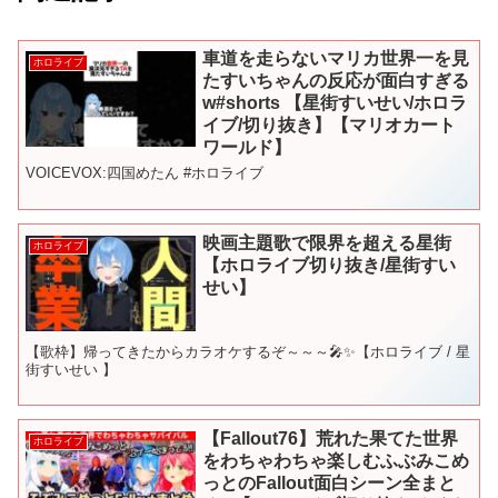
車道を走らないマリカ世界一を見
ホロライブ
たすいちゃんの反応が面白すぎる
w#shorts 【星街すいせい/ホロラ
イブ/切り抜き】【マリオカート
ワールド】
VOICEVOX:四国めたん #ホロライブ
映画主題歌で限界を超える星街
ホロライブ
【ホロライブ切り抜き/星街すい
せい】
【歌枠】帰ってきたからカラオケするぞ～～～🎤✨【ホロライブ / 星
街すいせい 】
【Fallout76】荒れた果てた世界
ホロライブ
をわちゃわちゃ楽しむふぶみこめ
っとのFallout面白シーン全まと