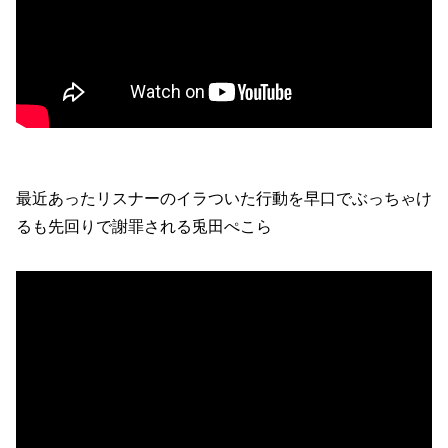
最近あったリスナーのイラついた行動を早口でぶっちゃけ
るも先回りで謝罪される兎田ぺこら