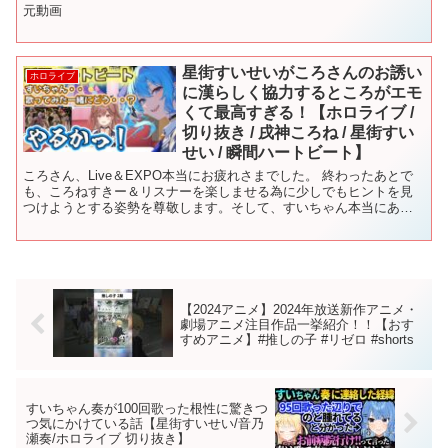
元動画
星街すいせいがころさんのお誘い
ホロライブ
に漢らしく協力するところがエモ
くて最高すぎる！【ホロライブ /
切り抜き / 戌神ころね / 星街すい
せい / 瞬間ハートビート】
ころさん、Live＆EXPO本当にお疲れさまでした。 終わったあとで
も、ころねすきー＆リスナーを楽しませる為に少しでもヒントを見
つけようとする姿勢を尊敬します。そして、すいちゃん本当にあり
がとうございます。最高の瞬間ハートビートでした！ ▼...
【2024アニメ】2024年放送新作アニメ・
劇場アニメ注目作品一挙紹介！！【おす
すめアニメ】#推しの子 #リゼロ #shorts
すいちゃん奏が100回歌った根性に驚きつ
つ気にかけている話【星街すいせい/音乃
瀬奏/ホロライブ 切り抜き】