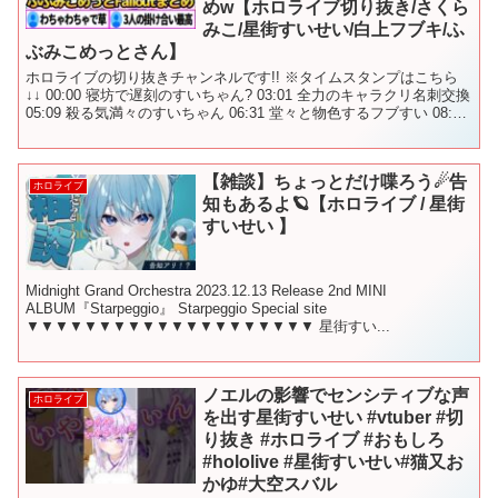
めw【ホロライブ切り抜き/さくら
みこ/星街すいせい/白上フブキ/ふ
ぶみこめっとさん】
ホロライブの切り抜きチャンネルです!! ※タイムスタンプはこちら
↓↓ 00:00 寝坊で遅刻のすいちゃん? 03:01 全力のキャラクリ名刺交換
05:09 殺る気満々のすいちゃん 06:31 堂々と物色するフブすい 08:10
フブすいに...
【雑談】ちょっとだけ喋ろう☄告
ホロライブ
知もあるよ🪐【ホロライブ / 星街
すいせい 】
Midnight Grand Orchestra 2023.12.13 Release 2nd MINI
ALBUM『Starpeggio』 Starpeggio Special site
▼▼▼▼▼▼▼▼▼▼▼▼▼▼▼▼▼▼▼▼ 星街すい...
ノエルの影響でセンシティブな声
ホロライブ
を出す星街すいせい #vtuber #切
り抜き #ホロライブ #おもしろ
#hololive #星街すいせい#猫又お
かゆ#大空スバル