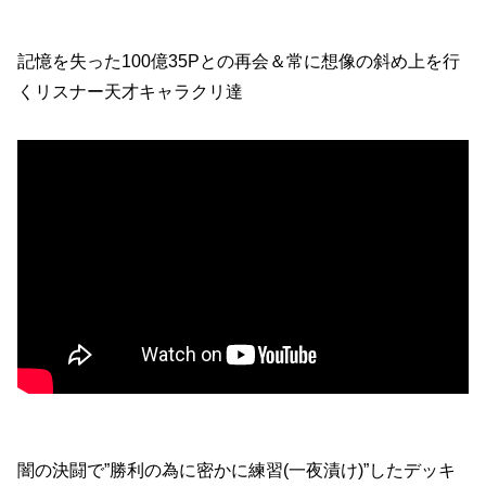
記憶を失った100億35Pとの再会＆常に想像の斜め上を行
くリスナー天才キャラクリ達
闇の決闘で”勝利の為に密かに練習(一夜漬け)”したデッキ