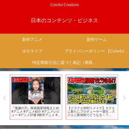
Colorful Creations
日本のコンテンツ・ビジネス
新作アニメ
新作ゲーム
ホロライブ
プライバシーポリシー 【Colorful Creation】
特定商取引法に基づく表記（商取引に関する開示）
新作ゲーム
新作ゲーム
新情報まとめ
【ドラクエ3HDリメイク】スクエ
【PS5/PS4新作ゲーム】人気FPS
 #アニメレビ
ニ新たにプロデューサー退社…ス
が無料！？10月の新作ラッシュ
新作アニメ #オ
クエニ新体制でどうなる！？
ヤバイぞ！【おすすめゲームソ
アニソン
HD2Dゲームの新作は出るのか…
ト】