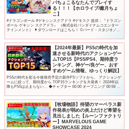
バちょこるなたんでプレイす
る！！！【ホロライブ/癒月ちょ
こ】
#ドラゴンボール #ゲキシンスクアドラ #ゲキスク 提供：『ドラゴン
ボール ゲキシン スクアドラ』 （株式会社バンダイナムコエンター
テインメント） ▼ダウンロードはこちら！ ©バード・スタジオ／集
英社・東映アニメーション ©Bandai N...
【2024年最新】PS5の時代を加
新作ゲーム
速させる新時代のアクションゲー
ムTOP15【PS5/PS4、期待度ラ
ンキング、神ゲー/良ゲー、おす
すめゲーム情報、ゆっくり解説】
PS5の時代を彩る今後発売予定の新作PSソフトから、 アクションゲ
ームに絞って、期待度から TOP15ランキングを大発表！ 2024年以
降もPS5は止まらない… ◆チャプター 00:00 オープニング 00:59 15
位_Windblown...
【牧場物語】待望のマーベラス新
新作ゲーム
作発表が弱めの炎上だけど希望を
見出しました【ルーンファクトリ
ー】MARVELOUS GAME
SHOWCASE 2024