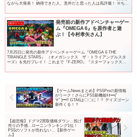
ながら大発表！ 納得できた人、意外だと思った人は高評価！ ※ちな
みに6位以下は 6位_The Last...
発売前の新作アドベンチャーゲー
新作ゲーム
ム『OMEGA 6』を原作者と遊
ぶ！【今村孝矢さん】
7月25日に発売の新作アドベンチャーゲーム『OMEGA 6 THE
TRIANGLE STARS』 （オメガシックス ザ・トライアングルスタ
ーズ）を先行プレイ！ これまで『F-ZERO』『スターフォックス』
『ゼルダの伝説』シリーズなどに携わ...
【ゲームNewsまとめ】PS5Proの新情報
がリーク！さらにPS5新機能ｷﾀ━(ﾟ
∀ﾟ)━!! GTA6は〇〇に！？ デイズゴーン
新作くる！？
【超悲報】ドグマ2買取価格ダウン…投げ
売りの予感…ローニンランキング1位！
PS5のソフトが売れない…【新作ゲー
ム】