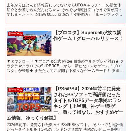
去年からほとんど情報変わってないからUFOキャッチャーの新筐体
紹介とか差し込んだんだろｗｗ それでも情報は面白そうで胸が踊っ
てしまった＞＜ 🍅動画 00:55 待望の「牧場物語」「ルーンファクト
リー」新作情報 04:00 新作「牧場物語」は...
【ブロスタ】Supercellが放つ新
新作ゲーム
作ゲーム！グローバルリリース！
▼ダウンロード ▼ブロスタ公式Twitter 白熱のマルチプレイ対戦🔥 ク
ラクラやクラロワのSUPERCELLから、新たなスマホゲーム「ブロ
スタ」が登場🌵 またたく間に展開する様々なゲームモード！ 友達と
共戦するもよし、一人で戦うもよし。強...
【PS5/PS4】2024年前半に発売
新作ゲーム
されたPSソフトで高評価だった
タイトルTOP5データ準拠のラン
キング【上半期、神ゲー/良ゲ
ー、買って損なし、おすすめゲー
ム情報、ゆっくり解説】
2024年前半に発売された数々のPS4/PS5ソフト。 その中でも高評価
だったタイトルを TOP5のランキング形式で 実際のレビューを交え