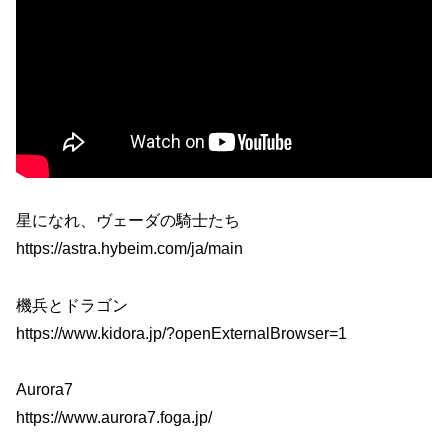
星になれ、ヴェーダの騎士たち
https://astra.hybeim.com/ja/main
機兵とドラゴン
https://www.kidora.jp/?openExternalBrowser=1
Aurora7
https://www.aurora7.foga.jp/