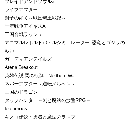
ブレイドアンドソウル2
ライフアフター
獅子の如く～戦国覇王戦記～
千年戦争アイギスA
三国合戦ラッシュ
アニマルレボルトバトルシミュレーター: 恐竜とゴジラの
戦い
ガーディアンテイルズ
Arena Breakout
英雄伝説 閃の軌跡：Northern War
ネバーアフター～逆転メルヘン～
王国のドラゴン
タップハンター～剣と魔法の放置RPG～
top heroes
キノコ伝説：勇者と魔法のランプ