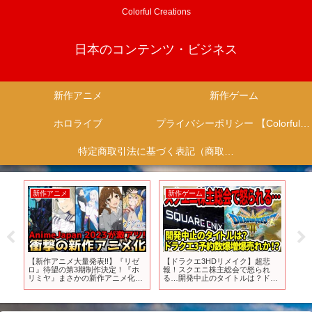
Colorful Creations
日本のコンテンツ・ビジネス
新作アニメ
新作ゲーム
ホロライブ
プライバシーポリシー 【Colorful Creation】
特定商取引法に基づく表記（商取引に関する開示）
新作アニメ
新作ゲーム
新
0
【新作アニメ大量発表!!】『リゼ
【ドラクエ3HDリメイク】超悲
WB
ロ』待望の第3期制作決定！『ホ
報！スクエニ株主総会で怒られ
202
リミヤ』まさかの新作アニメ化！
る…開発中止のタイトルは？ドラ
～世界最大級のアニメイベント
クエ3爆売れの可能性大！【任天
『AnimeJapan 2023』アニメ情報
堂switch2】
まとめ～【ヒロアカ7期、呪術2
期】