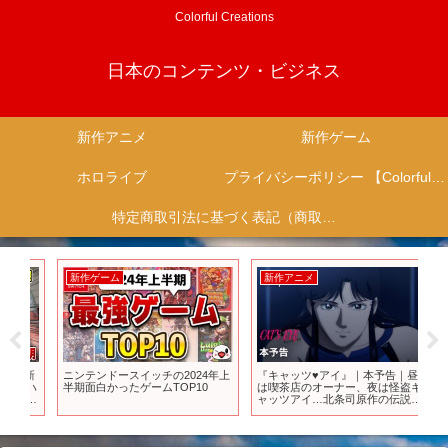
Colorful Creations
日本のコンテンツ・ビジネス
新作アニメ
新作ゲーム
ホロライブ
プライバシーポリシー 【Colorful Creation】
特定商取引法に基づく表記（商取引に関する開示）
新作ゲーム
新作アニメ
新
5新
ニンテンドースイッチの2024年上
『キャッツ♥アイ』｜本予告｜昼
絶
ンハ
半期面白かったゲームTOP10
は喫茶店のオーナー、夜は怪盗キ
歴
パル
ャッツアイ…北条司原作の伝説的
ま
エ
作品を完全新作アニメ化｜
ぎ
グ
Disney+ (ディズニープラス）
さ
7
スク