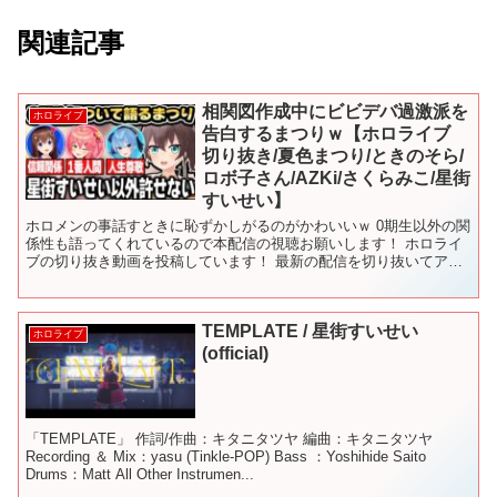
関連記事
相関図作成中にビビデバ過激派を
ホロライブ
告白するまつりｗ【ホロライブ
切り抜き/夏色まつり/ときのそら/
ロボ子さん/AZKi/さくらみこ/星街
すいせい】
ホロメンの事話すときに恥ずかしがるのがかわいいｗ 0期生以外の関
係性も語ってくれているので本配信の視聴お願いします！ ホロライ
ブの切り抜き動画を投稿しています！ 最新の配信を切り抜いてアッ
プしています！ ホロメンの魅力を投稿、発信しています...
TEMPLATE / 星街すいせい
ホロライブ
(official)
「TEMPLATE」 作詞/作曲：キタニタツヤ 編曲：キタニタツヤ
Recording ＆ Mix：yasu (Tinkle-POP) Bass ：Yoshihide Saito
Drums：Matt All Other Instrumen...