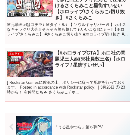
けるさくらみこと星街すいせい
【ホロライブ/さくらみこ/切り抜
き】 #さくらみこ
🌸元動画urlはコチラ↓ 🌸タイトル↓ 【 ソウルキャリバーⅥ 】カオス
なキャラクリ大会⚔そろそろ勝ち越してもいいよな‼にぇ～‼【ホロ
ライブ/さくらみこ】 #さくらみこ切り抜き #ホロライブ切り抜き #さ
くらみこ #切り抜き
【#ホ口ライブGTA】ホ口社の問
ホロライブ
題児三人組(※社員数三名)【ホロ
ライブ / 星街すいせい】
[ Rockstar Gamesに確認の上、ポリシーに従って配信を行っており
ます。 Posted in accordance with Rockstar policy: ​ ] 3月26日 🕚 23
時から！ 🌸仲間たち🔥 さくらみこ / ホ...
「うる星やつら」第６弾PV