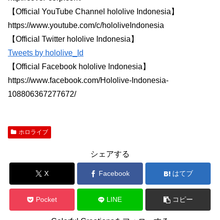
【Official YouTube Channel hololive Indonesia】
https://www.youtube.com/c/hololiveIndonesia
【Official Twitter hololive Indonesia】
Tweets by hololive_Id
【Official Facebook hololive Indonesia】
https://www.facebook.com/Hololive-Indonesia-
108806367277672/
ホロライブ
シェアする
X
Facebook
はてブ
Pocket
LINE
コピー