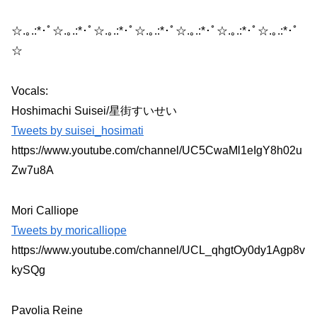
☆.｡.:*･ﾟ☆.｡.:*･ﾟ☆.｡.:*･ﾟ☆.｡.:*･ﾟ☆.｡.:*･ﾟ☆.｡.:*･ﾟ☆.｡.:*･ﾟ
☆
Vocals:
Hoshimachi Suisei/星街すいせい
Tweets by suisei_hosimati
https://www.youtube.com/channel/UC5CwaMl1eIgY8h02u
Zw7u8A
Mori Calliope
Tweets by moricalliope
https://www.youtube.com/channel/UCL_qhgtOy0dy1Agp8v
kySQg
Pavolia Reine