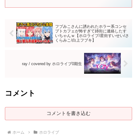
フブみこさんに誘われたホラー系コンセ
プトカフェが怖すぎて姉街に連絡したす
いちゃんｗ【ホロライブ/星街すいせい/さ
くらみこ/白上フブキ】
ray / covered by ホロライブ0期生
コメント
コメントを書き込む
ホーム
ホロライブ