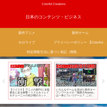
Colorful Creations
日本のコンテンツ・ビジネス
新作アニメ
新作ゲーム
ホロライブ
プライバシーポリシー 【Colorful Creation】
特定商取引法に基づく表記（商取引に関する開示）
新作アニメ
新作ゲーム
新
メイ
【ツイステ】アニメの新PVに全監
いろんなゲームを混ぜた新作オー
【
〇
督生に走る衝撃！リドル＆トレイ
プンワールドの『無限大Ananta』
５
＆チェーニャの幼少期のカット＆
は一体どういうゲーム？..この時
ED発表！！【ツイステッドワンダ
代にガチャ無しでどうやって運営
ーランド】 【Twisted-
するのか、成功するのか、そして
Wonderland】
オマージュなのかもうわからない