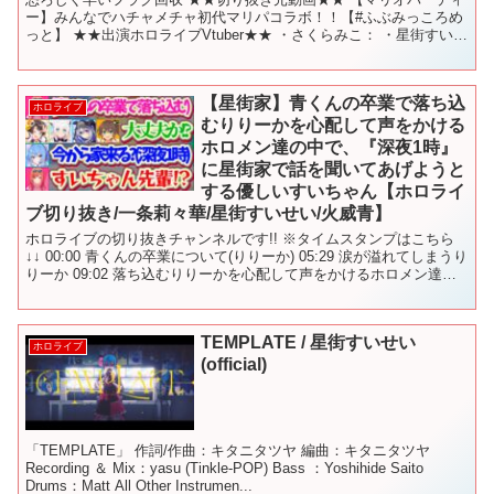
ー】みんなでハチャメチャ初代マリパコラボ！！【#ふぶみっころめ
っと】 ★★出演ホロライブVtuber★★ ・さくらみこ： ・星街すいせ
い： ・戌神ころね： ・白上フブキ： #さ...
【星街家】青くんの卒業で落ち込
ホロライブ
むりりーかを心配して声をかける
ホロメン達の中で、『深夜1時』
に星街家で話を聞いてあげようと
する優しいすいちゃん【ホロライ
ブ切り抜き/一条莉々華/星街すいせい/火威青】
ホロライブの切り抜きチャンネルです!! ※タイムスタンプはこちら
↓↓ 00:00 青くんの卒業について(りりーか) 05:29 涙が溢れてしまうり
りーか 09:02 落ち込むりりーかを心配して声をかけるホロメン達
12:33 青くんの卒業に...
TEMPLATE / 星街すいせい
ホロライブ
(official)
「TEMPLATE」 作詞/作曲：キタニタツヤ 編曲：キタニタツヤ
Recording ＆ Mix：yasu (Tinkle-POP) Bass ：Yoshihide Saito
Drums：Matt All Other Instrumen...