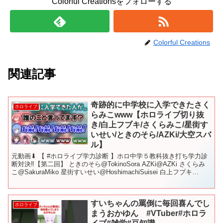
Colorful Creationsをフォローする
Colorful Creations
関連記事
奇跡的に中学校に入学できたさく
ホロライブ
らみこwww【ホロライブ切り抜
き/白上フブキ/さくらみこ/星街す
いせい/ときのそら/AZKi/大空スバ
ル】
元動画⬇︎ 【 #ホロライブ学力診断 】ホロ中学５教科抜き打ち学力診
断対決‼【第二回】 ときのそら@TokinoSora AZKi@AZKi さくらみ
こ@SakuraMiko 星街すいせい@HoshimachiSuisei 白上フブキ
@Sh...
すいちゃんの罵倒に毎回喜んでし
ホロライブ
まうおかゆん #VTuber#ホロラ