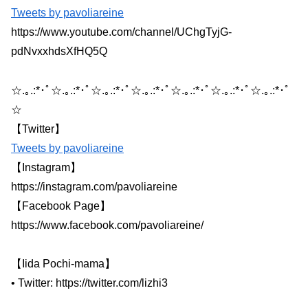
Tweets by pavoliareine
https://www.youtube.com/channel/UChgTyjG-
pdNvxxhdsXfHQ5Q
☆.｡.:*･ﾟ☆.｡.:*･ﾟ☆.｡.:*･ﾟ☆.｡.:*･ﾟ☆.｡.:*･ﾟ☆.｡.:*･ﾟ☆.｡.:*･ﾟ
☆
【Twitter】
Tweets by pavoliareine
【Instagram】
https://instagram.com/pavoliareine
【Facebook Page】
https://www.facebook.com/pavoliareine/
【Iida Pochi-mama】
• Twitter: https://twitter.com/lizhi3