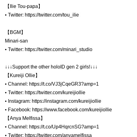
【Ilie Tou-papa】
• Twitter: https://twitter.com/tou_ilie
【BGM】
Minari-san
• Twitter: https://twitter.com/minari_studio
↓↓↓Support the other holoID gen 2 girls!↓↓↓
【Kureiji Ollie】
• Channel: https://t.co/VJ3jCqeGR3?amp=1
• Twitter: https://twitter.com/kureijiollie
• Instagram: https://instagram.com/kureijiollie
• Facebook: https://www.facebook.com/kureijiollie
【Anya Melfissa】
• Channel: https://t.co/Up4HqrcnSG?amp=1
• Twitter: https://twitter.com/anyamelfissa