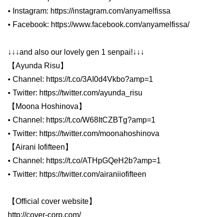
• Instagram: https://instagram.com/anyamelfissa
• Facebook: https://www.facebook.com/anyamelfissa/
↓↓↓and also our lovely gen 1 senpai!↓↓↓
【Ayunda Risu】
• Channel: https://t.co/3AI0d4Vkbo?amp=1
• Twitter: https://twitter.com/ayunda_risu
【Moona Hoshinova】
• Channel: https://t.co/W68ItCZBTg?amp=1
• Twitter: https://twitter.com/moonahoshinova
【Airani Iofifteen】
• Channel: https://t.co/ATHpGQeH2b?amp=1
• Twitter: https://twitter.com/airaniiofifteen
【Official cover website】
http://cover-corp.com/