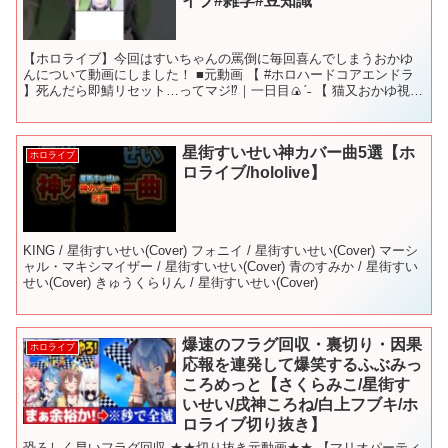
イブ#雑学#豆知識
【ホロライブ】今回はすいちゃんの罵倒に毎回喜んでしまうおかゆ
んについて動画にしました！ ■元動画 【 #ホロハードコアエンドラ
】死んだら即鯖リセット…ってマジ⁉｜一日目🍙ˊ˗ 【 猫又おかゆ視
点】 使用音源：OtoLogic 使用音源：効...
星街すいせい神カバー曲5選【ホ
ホロライブ
ロライブ/hololive】
KING / 星街すいせい(Cover) フォニイ / 星街すいせい(Cover) マーシ
ャル・マキシマイザー / 星街すいせい(Cover) 青のすみか / 星街すい
せい(Cover) きゅうくらりん / 星街すいせい(Cover)
爆速のフラグ回収・裏切り・因果
ホロライブ
応報を連発して爆笑するふぶみっ
ころめっと【さくらみこ/星街す
いせい/戌神ころね/白上フブキ/ホ
ロライブ切り抜き】
恐ろしく早いフラグ回収 ★★切り抜き元動画★★ 【マリオパーティ