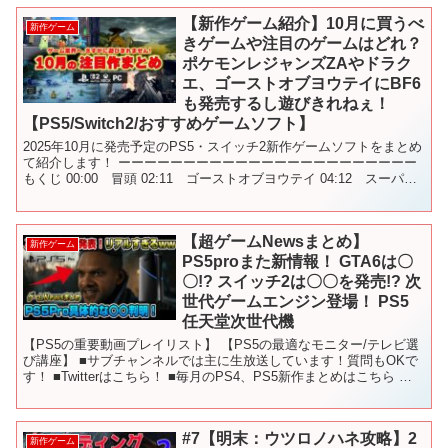
【新作ゲーム紹介】10月に買うべ
新作ゲーム
きゲームや注目のゲームはどれ？
ポケモンレジャンズZAやドラク
エ、ゴーストオブヨウテイにBF6
も発売するし遊びきれねぇ！
【PS5/Switch2/おすすめゲームソフト】
2025年10月に発売予定のPS5・スイッチ2新作ゲームソフトをまとめ
て紹介します！ ーーーーーーーーーーーーーーーーーーーーーーー
もくじ 00:00 冒頭 02:11 ゴーストオブヨウテイ 04:12 スーパー
マリオギャラクシー 06:...
【超ゲームNewsまとめ】
新作ゲーム
PS5proまた新情報！ GTA6は〇
〇!? スイッチ2は〇〇を発売!? 次
世代ゲームエンジン登場！ PS5
任天堂次世代機
【PS5の重要動画プレイリスト】 【PS5の最適なモニター/テレビ選
び講座】 ■サブチャンネルでは主に生放送しています！質問もOKで
す！ ■Twitterはこちら！ ■毎月のPS4、PS5新作まとめはこちら 〇
使用しているBGM - - -...
#7【明末：ウツロノハネ攻略】2
新作ゲーム