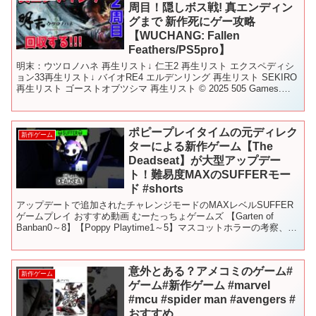
周目！隠しボス戦! 真エンディン
グまで 新作死にゲー攻略
【WUCHANG: Fallen
Feathers/PS5pro】
明末：ウツロノハネ 再生リスト↓ 仁王2 再生リスト エクスペディシ
ョン33再生リスト↓ バイオRE4 エルデンリング 再生リスト SEKIRO
再生リスト ゴーストオブツシマ 再生リスト © 2025 505 Games.
Develop...
ポピープレイタイムの元ディレク
新作ゲーム
ターによる新作ゲーム【The
Deadseat】が大型アップデー
ト！難易度MAXのSUFFERモー
ド #shorts
アップデートで追加されたチャレンジモードのMAXレベルSUFFER
ゲームプレイ おすすめ動画 むーたっちょゲームズ 【Garten of
Banban0～8】【Poppy Playtime1～5】マスコットホラーの考察、解
説などしています。...
意外とある？アメコミのゲーム#
新作ゲーム
ゲーム#新作ゲーム #marvel
#mcu #spider man #avengers #
おすすめ