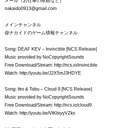
メール（お仕事の依頼など）
nakaido0913@gmail.com
メインチャンネル
@ナカイドのゲーム情報チャンネル
Song: DEAF KEV – Invincible [NCS Release]
Music provided by NoCopyrightSounds
Free Download/Stream: http://ncs.io/invincible
Watch: http://youtu.be/J2X5mJ3HDYE
Song: Itro & Tobu – Cloud 9 [NCS Release]
Music provided by NoCopyrightSounds
Free Download/Stream: http://ncs.io/cloud9
Watch: http://youtu.be/VtKbiyyVZks