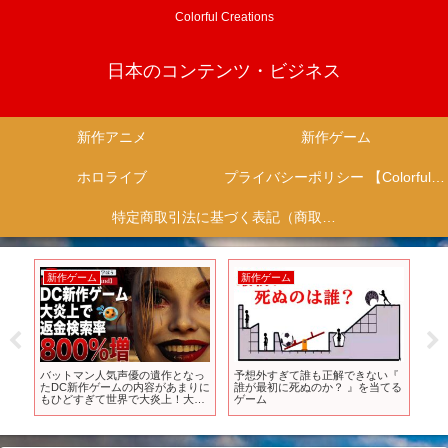
Colorful Creations
日本のコンテンツ・ビジネス
新作アニメ
新作ゲーム
ホロライブ
プライバシーポリシー 【Colorful Creation】
特定商取引法に基づく表記（商取引に関する開示）
新作ゲーム
新作ゲーム
新
襲
バットマン人気声優の遺作となっ
予想外すぎて誰も正解できない『
ゲ
–
たDC新作ゲームの内容があまりに
誰が最初に死ぬのか？ 』を当てる
ー
】
もひどすぎて世界で大炎上！大返
ゲーム
「U.
金祭りの前兆も？｜スーサイド・
スクワッド: キル・ザ・ジャステ
ィス・リーグ