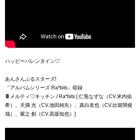
ハッピーバレンタイン♡
あんさんぶるスターズ!
「アルバムシリーズ Ra*bits」収録
🍫メルティ♡キッチン / Ra*bits [ 仁兎なずな（CV.米内佑
希）、天満 光（CV.池田純矢）、真白友也（CV.比留間俊
哉）、紫之 創（CV.高坂知也）]