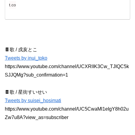
t.co
🍫歌 / 戌亥とこ
Tweets by inui_toko
https://www.youtube.com/channel/UCXRlIK3Cw_TJIQC5k
SJJQMg?sub_confirmation=1
🍫歌 / 星街すいせい
Tweets by suisei_hosimati
https://www.youtube.com/channel/UC5CwaMl1eIgY8h02u
Zw7u8A?view_as=subscriber