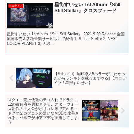
星街すいせい 1st Album『Still
ホロライブ
Still Stellar』クロスフェード
星街すいせい 1stAlbum『Still Still Stellar』 2021.9.29 Release 全国
流通販売＆各種音楽サービスにて配信 1, Stellar Stellar 2, NEXT
COLOR PLANET 3, 天球...
【Slither.io】睡眠導入⁉ホラーがこわかっ
たからランキング載るまでやる‼【ホロラ
イブ / 星街すいせい】
スクエニ売上低迷のテコ入れでドラクエ
12の責任者を異動させる…スターウォー
ズ新作の主人公がポリコレ等で荒れる…
ドグマ２カプコンの嫌いなMODで改善さ
れる…パルワが神アプデを実施してしま
う