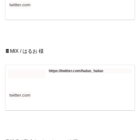
twitter.com
🍫MIX / はるお 様
https://twitter.com/haluo_haluo
twitter.com