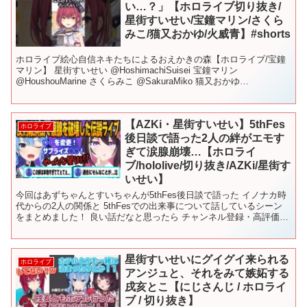
い…？」【ホロライブ切り抜き/
星街すいせい/宝鐘マリン/さくら
みこ/猫又おかゆ/火威青】#shorts
ホロライブ絵心自信ネキたちによるおえかきの森【ホロライブ/宝鐘
マリン】 星街すいせい @HoshimachiSuisei 宝鐘マリン
@HoushouMarine さくらみこ @SakuraMiko 猫又おかゆ
@NekomataOkayu...
【AZKi・星街すいせい】5thFes
ホロライブ
後日談で語った2人の絆がエモす
ぎて涙腺崩壊…【ホロライ
ブ/hololive/切り抜き/AZKi/星街す
いせい】
今回はあずちゃんとすいちゃんが5thFes後日談で語った イノナカ時
代からの2人の関係と 5thFesでの出来事について話しているシーン
をまとめました！ 良い話だなと思ったら チャンネル登録・高評価よ
ろしくお願いします！ #ホロライブ #切...
星街すいせいにグイグイ来られる
ホロライブ
アンジュと、それをみて嫉妬する
戌亥とこ【にじさんじ / ホロライ
ブ / 切り抜き】