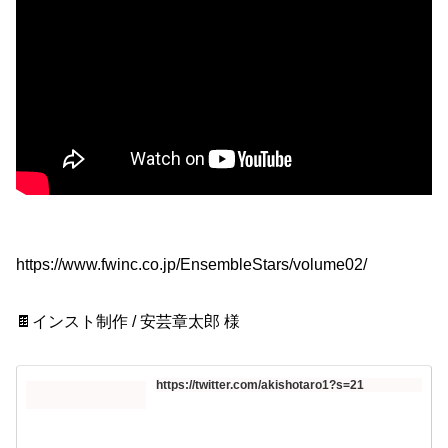
https://www.fwinc.co.jp/EnsembleStars/volume02/
🍫インスト制作 / 安芸章太郎 様
https://twitter.com/akishotaro1?s=21