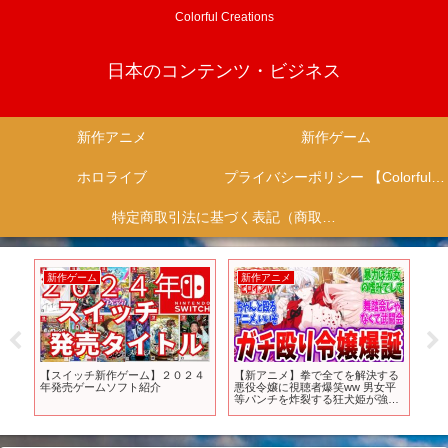
Colorful Creations
日本のコンテンツ・ビジネス
新作アニメ
新作ゲーム
ホロライブ
プライバシーポリシー 【Colorful Creation】
特定商取引法に基づく表記（商取引に関する開示）
新作ゲーム
新作アニメ
新
Fが
【スイッチ新作ゲーム】２０２４
【新アニメ】拳で全てを解決する
ゼ
やっ
年発売ゲームソフト紹介
悪役令嬢に視聴者爆笑ww 男女平
[Nin
等パンチを炸裂する狂犬姫が強す
ぎるww 最後にひとつだけお願い
してもよろしいでしょうか 1話 反
応