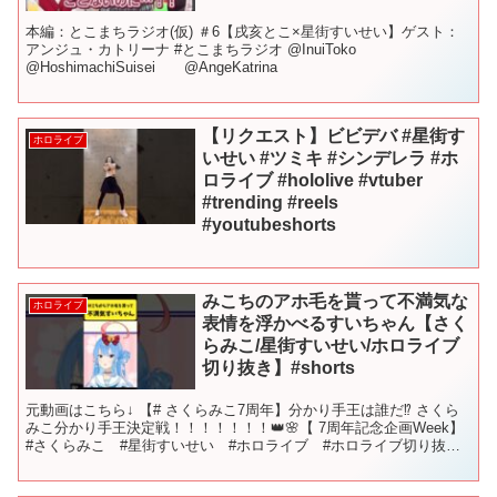
本編：とこまちラジオ(仮) ＃6【戌亥とこ×星街すいせい】ゲスト：
アンジュ・カトリーナ #とこまちラジオ @InuiToko
@HoshimachiSuisei @AngeKatrina
【リクエスト】ビビデバ #星街す
ホロライブ
いせい #ツミキ #シンデレラ #ホ
ロライブ #hololive #vtuber
#trending #reels
#youtubeshorts
みこちのアホ毛を貰って不満気な
ホロライブ
表情を浮かべるすいちゃん【さく
らみこ/星街すいせい/ホロライブ
切り抜き】#shorts
元動画はこちら↓ 【# さくらみこ7周年】分かり手王は誰だ⁉ さくら
みこ分かり手王決定戦！！！！！！！👑🌸【 7周年記念企画Week】
#さくらみこ #星街すいせい #ホロライブ #ホロライブ切り抜き
#sakuramiko #hololi...