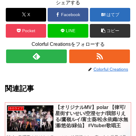
シェアする
X
Facebook
はてブ
Pocket
LINE
コピー
Colorful Creationsをフォローする
Colorful Creations
関連記事
【オリジナルMV】polar 【律可/
ホロライブ
星街すいせい/空澄セナ/我部りえ
る/鷹嶺ルイ/富士葵/松永依織/水無
瀬/悠佑/緑仙】 #Vtuber歌唱王