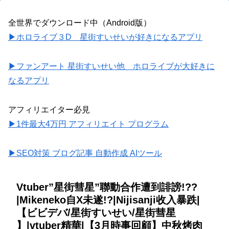
全世界でダウンロード中（Android版）
▶ホロライブ３D 星街すいせいが好きになるアプリ
▶ファンアート 星街すいせい他 ホロライブが大好きに
なるアプリ
アフィリエイター必見
▶1件最大4万円 アフィリエイト プログラム
▶SEO対策 ブログ記事 自動作成 AIツール
Vtuber”星街彗星”聯動合作遭到誹謗!??
|Mikeneko自X未遂!?|Nijisanji收入暴跌|
【ビビデバ/星街すいせい/星街彗星
】|vtuber精華|【3月時事回顧】中秋烤肉