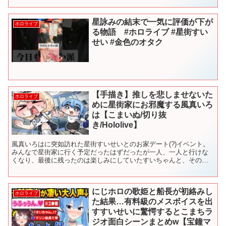
星詠みの結末で一気に評価が下が
ホロライブ
る物語 #ホロライブ #星街すい
せい #金色のオタク
【手描き】推しを悲しませないた
ホロライブ
めに星街家にお邪魔する風真いろ
は【こまいぬ/切り抜
き/Hololive】
風真いろはに突如訪れた星街すいせいとのお家デート(?)イベント。
みんなで星街家に行く予定だったはずだったが一人、一人と行けな
くなり、最後に残ったのは楽しみにしていたすいちゃんと、そのす
いちゃんが最推しの風真いろはだけだった。。 ーーーーー...
にじホロの歌姫と船長が初絡みし
ホロライブ
た結果…有料級のメスボイスを出
すすいせいに驚愕するとこまちラ
ジオ面白シーンまとめw【宝鐘マ