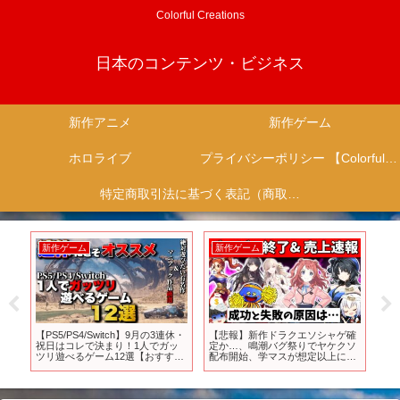
Colorful Creations
日本のコンテンツ・ビジネス
新作アニメ
新作ゲーム
ホロライブ
プライバシーポリシー 【Colorful Creation】
特定商取引法に基づく表記（商取引に関する開示）
新作ゲーム
新作ゲーム
新
リ
【PS5/PS4/Switch】9月の3連休・
【悲報】新作ドラクエソシャゲ確
RP
V第
祝日はコレで決まり！1人でガッ
定か…、鳴潮バグ祭りでヤケクソ
に
ツリ遊べるゲーム12選【おすすめ
配布開始、学マスが想定以上にや
【PS
ゲーム紹介】
ばい【ソシャゲ・アプリゲーム】
【ゆっくり解説】【学マス】【ア
イマス】【鳴潮】【サービス終
了】