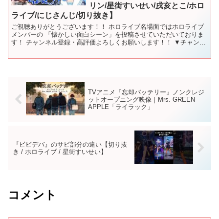
リン/星街すいせい/戌亥とこ/ホロ
ライブ/にじさんじ/切り抜き】
ご視聴ありがとうございます！！ ホロライブ名場面ではホロライブ
メンバーの 「懐かしい面白シーン」を投稿させていただいておりま
す！ チャンネル登録・高評価よろしくお願いします！！ ▼チャンネ
ル登録はこちら▼ タイムスタンプ ・0:00：オープ...
TVアニメ『忘却バッテリー』ノンクレジ
ットオープニング映像｜Mrs. GREEN
APPLE「ライラック」
『ビビデバ』のサビ部分の違い【切り抜
き / ホロライブ / 星街すいせい】
コメント