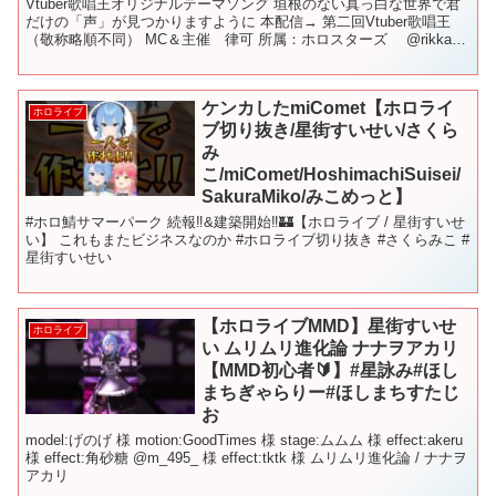
Vtuber歌唱王オリジナルテーマソング 垣根のない真っ白な世界で君
だけの「声」が見つかりますように 本配信→ 第二回Vtuber歌唱王
（敬称略順不同） MC＆主催 律可 所属：ホロスターズ @rikka
MC 星街すいせい 所属：ホロラ...
ケンカしたmiComet【ホロライ
ホロライブ
ブ切り抜き/星街すいせい/さくら
み
こ/miComet/HoshimachiSuisei/
SakuraMiko/みこめっと】
#ホロ鯖サマーパーク 続報‼&建築開始‼🏰【ホロライブ / 星街すいせ
い】 これもまたビジネスなのか #ホロライブ切り抜き #さくらみこ #
星街すいせい
【ホロライブMMD】星街すいせ
ホロライブ
い ムリムリ進化論 ナナヲアカリ
【MMD初心者🔰】#星詠み#ほし
まちぎゃらりー#ほしまちすたじ
お
model:げのげ 様 motion:GoodTimes 様 stage:ムムム 様 effect:akeru
様 effect:角砂糖 @m_495_ 様 effect:tktk 様 ムリムリ進化論 / ナナヲ
アカリ