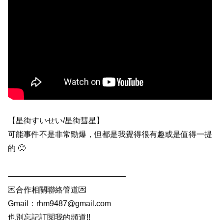
【星街すいせい/星街彗星】
可能事件不是非常勁爆，但都是我覺得很有趣或是值得一提
的 🙂
———————————————
💌合作相關聯絡管道💌
Gmail：rhm9487@gmail.com
也別忘記訂閱我的頻道!!