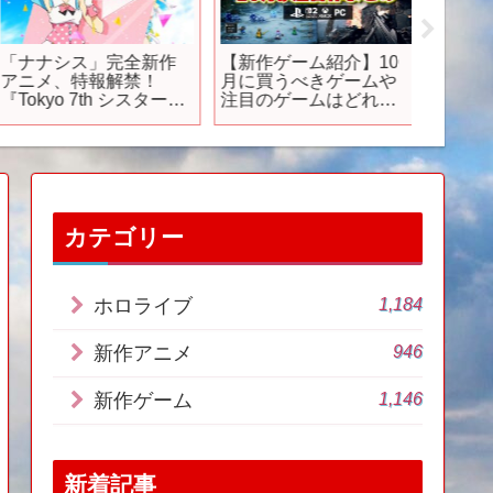
「ナナシス」完全新作
【新作ゲーム紹介】10
FATAL 
アニメ、特報解禁！
月に買うべきゲームや
Charact
Tokyo 7th シスターズ
注目のゲームはどれ？
Japanes
僕らは青空になる 』今
ポケモンレジャンズZA
夏に上映
やドラクエ、ゴースト
オブヨウテイにBF6も発
売するし遊びきれね
ぇ！【PS5/Switch2/お
すすめゲームソフト】
カテゴリー
1,184
ホロライブ
946
新作アニメ
1,146
新作ゲーム
新着記事