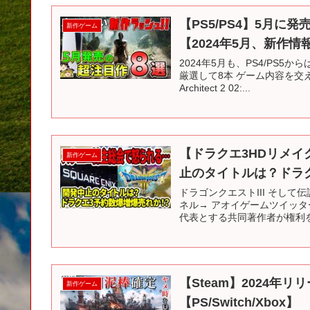
【PS5/PS4】5月
新作ゲーム
【2024年5月、新作
2024年5月も、PS4/PS
厳選して8本 ゲーム内容を交えつつ
Architect 2 02:...
【ドラクエ3HDリメ
新作ゲーム
止のタイトルは？ドラク
ドラゴンクエストIII そして
ネル→ アオイゲームツイッ
代表とする共同著作者が権利を
【Steam】2024
新作ゲーム
【PS/Switch/Xbox】