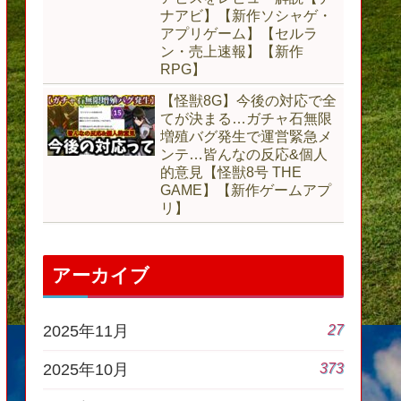
ナアビ】【新作ソシャゲ・
アプリゲーム】【セルラ
ン・売上速報】【新作
RPG】
【怪獣8G】今後の対応で全
てが決まる…ガチャ石無限
増殖バグ発生で運営緊急メ
ンテ…皆んなの反応&個人
的意見【怪獣8号 THE
GAME】【新作ゲームアプ
リ】
アーカイブ
27
2025年11月
373
2025年10月