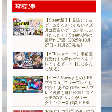
関連記事
【Steam新作】見逃してる
ゲームあるんじゃない？10
月は面白いゲームがたっぷ
りだった！｜Steam期待の
最新作17選【2025年10月
27日～11月2日発売】
【AFKジャーニー】事前登
録受付中の新作ゲームをプ
レイするぞ～！【にじさん
じ/える】
【ゲームNewsまとめ】PS
プラス 5月フリープレイも
紹介！ あの新作のゲームプ
レイ映像も遂に公開！ スイ
ッチ2のスペックがリー
ク！ ソニー新作炎上 PS5
“PvPなし”で話題のタルコフ