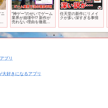
ニ
“神ゲー”のせいでゲーム
任天堂の新作にリメイ
業界が崩壊中!? 新作が
クが多い深すぎる事情
ル
売れない理由を徹底解
『
説します
アプリ
が大好きになるアプリ