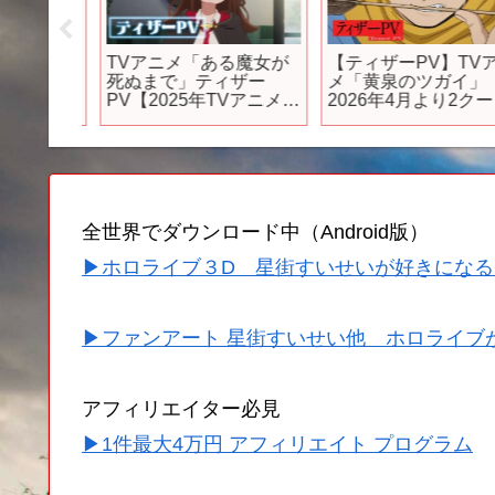
作アニ
TVアニメ「ある魔女が
【ティザーPV】TVア
うくん
死ぬまで」ティザー
メ「黄泉のツガイ」
ートで確
PV【2025年TVアニメ化
2026年4月より2クー
a #ばぁうく
決定】
放送決定！
全世界でダウンロード中（Android版）
▶ホロライブ３D 星街すいせいが好きになる
▶ファンアート 星街すいせい他 ホロライブ
アフィリエイター必見
▶1件最大4万円 アフィリエイト プログラム