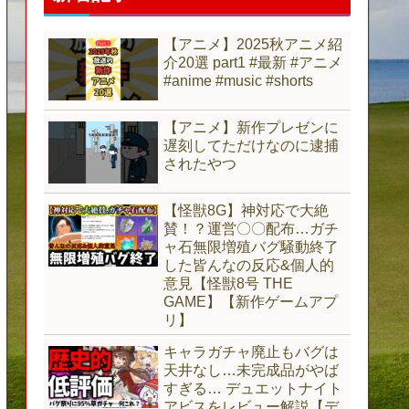
【アニメ】2025秋アニメ紹
介20選 part1 #最新 #アニメ
#anime #music #shorts
【アニメ】新作プレゼンに
遅刻してただけなのに逮捕
されたやつ
【怪獣8G】神対応で大絶
賛！？運営〇〇配布…ガチ
ャ石無限増殖バグ騒動終了
した皆んなの反応&個人的
意見【怪獣8号 THE
GAME】【新作ゲームアプ
リ】
キャラガチャ廃止もバグは
天井なし…未完成品がやば
すぎる… デュエットナイト
アビスをレビュー解説【デ