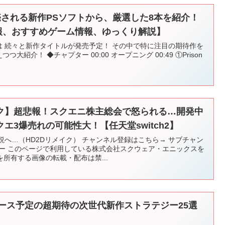
に発売される新作PSソフトから、厳選した8本を紹介！
情報、おすすめゲーム情報、ゆっくり解説】
5からは 続々と新作タイトルが発売予定！ その中で特に注目の期待作を
大紹介！ ◆チャプター 00:00 オープニング 00:49 ①Prison
イク】超悲報！スクエニ株主総会で怒られる…開発中
エ3爆売れの可能性大！【任天堂switch2】
伝説へ…（HD2Dリメイク） チャンネル登録はこちら→ サブチャン
ター このページで利用している株式会社スクウェア・エニックスを
所有する画像の転載・配布は禁...
年リリース予定の超期待の次世代新作ストラテジー25選