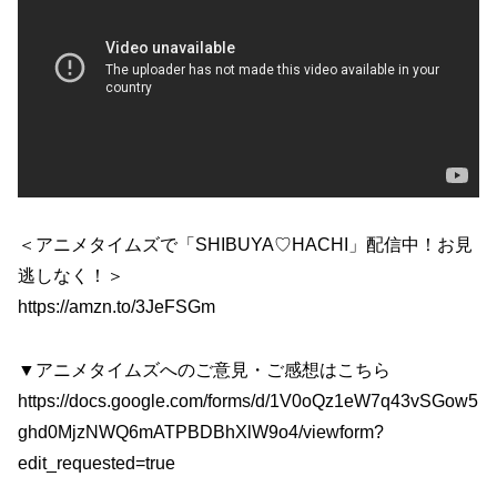
＜アニメタイムズで「SHIBUYA♡HACHI」配信中！お見
逃しなく！＞
https://amzn.to/3JeFSGm
▼アニメタイムズへのご意見・ご感想はこちら
https://docs.google.com/forms/d/1V0oQz1eW7q43vSGow5
ghd0MjzNWQ6mATPBDBhXlW9o4/viewform?
edit_requested=true