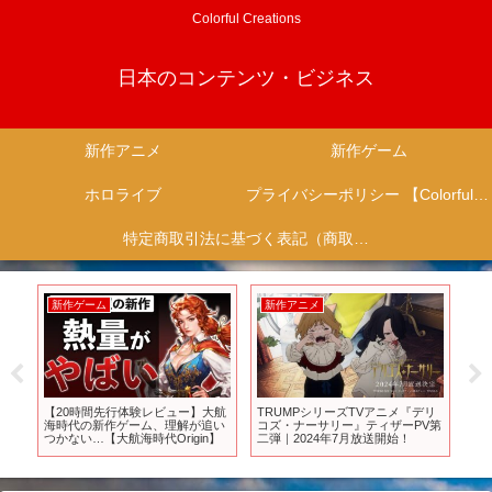
Colorful Creations
日本のコンテンツ・ビジネス
新作アニメ
新作ゲーム
ホロライブ
プライバシーポリシー 【Colorful Creation】
特定商取引法に基づく表記（商取引に関する開示）
新作ゲーム
新作アニメ
新
な
【20時間先行体験レビュー】大航
TRUMPシリーズTVアニメ『デリ
8月
海時代の新作ゲーム、理解が追い
コズ・ナーサリー』ティザーPV第
メ「
ゲー
つかない…【大航海時代Origin】
二弾｜2024年7月放送開始！
題
ャ
EL
ズ