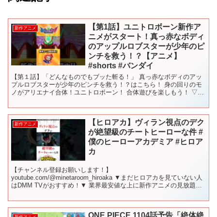
【第1話】ユニトロボーン新作ア
新作アニメ
ニメがスタート！真っ赤なボディ
のアップルロブスターが少年のピ
ンチを救う！？【アニメ】
#shorts #バンダイ
【第１話】「どんなものでもブッた斬る！」 真っ赤なボディのアッ
プルロブスターが少年のピンチを救う！？はこちら！ 身の回りのモ
ノがアリエナイ合体！ユニトロボーン！ 合体遊びを楽しもう！ ▽ユ
ニトロボ アップルロブスター ▽ユニトロボーン公式サ...
【ヒロアカ】ヴィラン視点のデク
新作アニメ
が絶望級のチートヒーローな件 #
僕のヒーローアカデミア #ヒロア
カ
【チャンネル登録お願いします！】
youtube.com/@minetaroom_hiroaka ▼まだヒロアカを見ていない人
はDMM TVがおすすめ！▼ 業界最安値な上に新作アニメの見放題作
品数と先行配信数No.1 今なら最初の1カ月は"...
ONE PIECE 1104話予告「絶体絶
新作アニメ