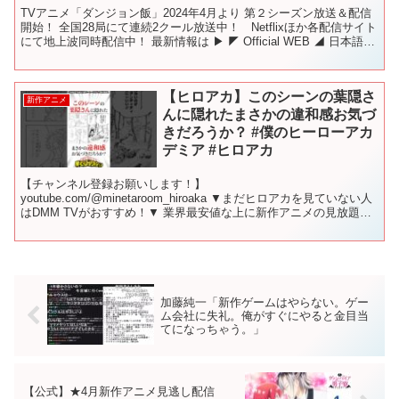
TVアニメ「ダンジョン飯」2024年4月より 第２シーズン放送＆配信
開始！ 全国28局にて連続2クール放送中！ Netflixほか各配信サイト
にて地上波同時配信中！ 最新情報は ▶ ◤ Official WEB ◢ 日本語公
式） Offic...
【ヒロアカ】このシーンの葉隠さ
新作アニメ
んに隠れたまさかの違和感お気づ
きだろうか？ #僕のヒーローアカ
デミア #ヒロアカ
【チャンネル登録お願いします！】
youtube.com/@minetaroom_hiroaka ▼まだヒロアカを見ていない人
はDMM TVがおすすめ！▼ 業界最安値な上に新作アニメの見放題作
品数と先行配信数No.1 今なら最初の1カ月は"...
加藤純一「新作ゲームはやらない。ゲー
ム会社に失礼。俺がすぐにやると金目当
てになっちゃう。」
【公式】★4月新作アニメ見逃し配信