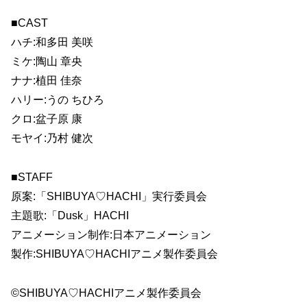
■CAST
ハチ:和多田 美咲
ミケ:陶山 章央
ナナ:植田 佳奈
ハリー:うの ちひろ
クロ:盆子原 康
モヤイ:乃村 健次
■STAFF
原案:「SHIBUYA♡HACHI」実行委員会
主題歌:「Dusk」HACHI
アニメーション制作:日本アニメーション
製作:SHIBUYA♡HACHIアニメ製作委員会
©SHIBUYA♡HACHIアニメ製作委員会