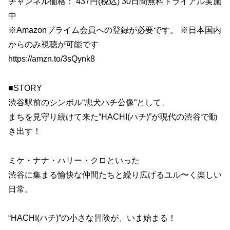
チャンネル価格： 437円(税込) 30日間無料トライアル実施
中
※Amazonプライム会員への登録が必要です。 ※日本国内
からのみ視聴が可能です
https://amzn.to/3sQynk8
■STORY
渋谷駅前のシンボル“忠犬ハチ公像“として、
まちを見守り続けて来た“HACHI(ハチ)”が現代の渋谷で動
き出す！
ミケ・ナナ・ハリー・クロといった
渋谷に集まる愉快な仲間たちと繰り広げるユル〜く楽しい
日常。
“HACHI(ハチ)”の小さな冒険が、いま始まる！