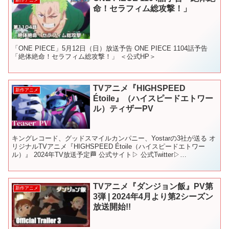
命！セラフィム総攻撃！」
「ONE PIECE」5月12日（日）放送予告 ONE PIECE 1104話予告
「絶体絶命！セラフィム総攻撃！」 ＜公式HP＞
TVアニメ『HIGHSPEED
新作アニメ
Étoile』（ハイスピードエトワー
ル）ティザーPV
キングレコード、グッドスマイルカンパニー、Yostarの3社が送る オ
リジナルTVアニメ『HIGHSPEED Étoile（ハイスピードエトワー
ル）』 2024年TV放送予定🏁 公式サイト▷ 公式Twitter▷
（@HSE_Project...
TVアニメ『ダンジョン飯』PV第
新作アニメ
3弾 | 2024年4月より第2シーズン
放送開始!!