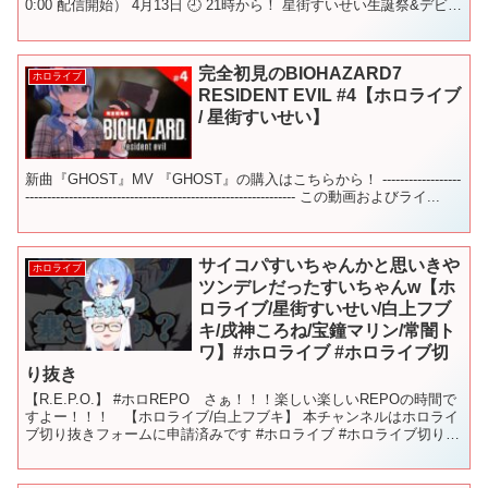
0:00 配信開始） 4月13日 🕘 21時から！ 星街すいせい生誕祭&デビュ
ー3周年記念 4th ...
完全初見のBIOHAZARD7
ホロライブ
RESIDENT EVIL #4【ホロライブ
/ 星街すいせい】
新曲『GHOST』MV 『GHOST』の購入はこちらから！ ------------------
-------------------------------------------------------------- この動画およびライ...
サイコパすいちゃんかと思いきや
ホロライブ
ツンデレだったすいちゃんw【ホ
ロライブ/星街すいせい/白上フブ
キ/戌神ころね/宝鐘マリン/常闇ト
ワ】#ホロライブ #ホロライブ切
り抜き
【R.E.P.O.】 #ホロREPO さぁ！！！楽しい楽しいREPOの時間で
すよー！！！ 【ホロライブ/白上フブキ】 本チャンネルはホロライ
ブ切り抜きフォームに申請済みです #ホロライブ #ホロライブ切り抜
き#hololive #short...