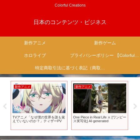
Colorful Creations
日本のコンテンツ・ビジネス
新作アニメ
新作ゲーム
ホロライブ
プライバシーポリシー 【Colorful Creation】
特定商取引法に基づく表記（商取引に関する開示）
新作アニメ
新作アニメ
新
1
TVアニメ「なぜ僕の世界を誰も覚
One Piece in Real Life ⚔️ [ワンピー
この
メ
えていないのか？」ティザーPV
ス実写化] AI-generated