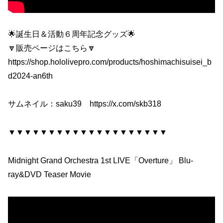
🌟誕生日＆活動６周年記念グッズ🌟
🔽販売ページはこちら🔽
https://shop.hololivepro.com/products/hoshimachisuisei_b
d2024-an6th
サムネイル：saku39 https://x.com/skb318
▼▼▼▼▼▼▼▼▼▼▼▼▼▼▼▼▼▼▼▼
Midnight Grand Orchestra 1st LIVE「Overture」 Blu-
ray&DVD Teaser Movie