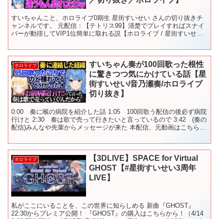
すいちゃんこと、ホロライブ0期生 星街すいせい さんの切り抜きチ
ャンネルです。 元配信：【テトリス99】清楚でプレイすればスナイ
パーが動揺してVIP1位簡単に取れる説【ホロライブ / 星街すいせ
い】 ※2020/04/12の配信の切り抜きで...
すいちゃん奏が100回歌った根性
ホロライブ
に驚きつつ気にかけている話【星
街すいせい/音乃瀬奏/ホロライブ
切り抜き】
0:00 奏に喉の病院を紹介した話 1:05 100回歌う配信の後必ず病院
行けと 2:30 奏は歌で売って行きたいと言っているので 3:42 (奏の
配信)みんなや先輩からメッセージが来た 本配信、元動画はこちら▼
【雑談】４月は休暇をいただ...
【3DLIVE】SPACE for Virtual
ホロライブ
GHOST【#星街すいせい3周年
LIVE】
私がここにいることを、この世界に知らしめる 新曲『GHOST』
22:30からプレミア公開！ 『GHOST』の購入はこちらから！（4/14