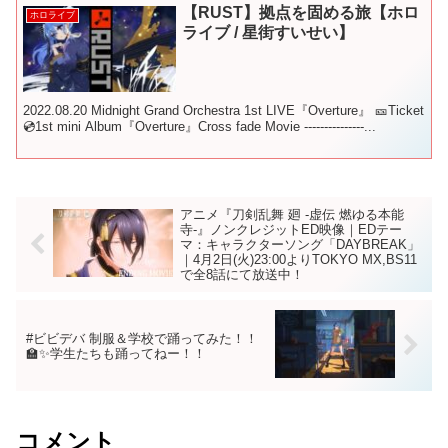
【RUST】拠点を固める旅【ホロ
ホロライブ
ライブ / 星街すいせい】
2022.08.20 Midnight Grand Orchestra 1st LIVE『Overture』 🎫Ticket
💿1st mini Album『Overture』Cross fade Movie ---------------...
アニメ『刀剣乱舞 廻 -虚伝 燃ゆる本能
寺-』ノンクレジットED映像｜EDテー
マ：キャラクターソング「DAYBREAK」
｜4月2日(火)23:00よりTOKYO MX,BS11
で全8話にて放送中！
#ビビデバ 制服＆学校で踊ってみた！！
🏫✨学生たちも踊ってねー！！
コメント