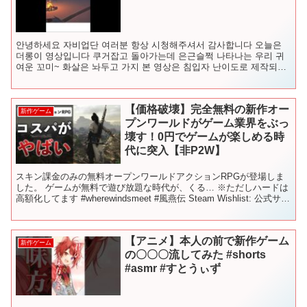
안녕하세요 자비업단 여러분 항상 시청해주셔서 감사합니다 오늘은
더롱이 영상입니다 쿠거잡고 돌아가는데 은근슬쩍 나타나는 우리 귀
여운 꼬미~ 화살은 놔두고 가지 본 영상은 침입자 난이도로 제작되었
으며 원본은 라이브를 참...
【価格破壊】完全無料の新作オー
新作ゲーム
プンワールドがゲーム業界をぶっ
壊す！0円でゲームが楽しめる時
代に突入【非P2W】
スキン課金のみの無料オープンワールドアクションRPGが登場しま
した。 ゲームが無料で遊び放題な時代が、くる… ※ただしハードは
高額化してます #wherewindsmeet #風燕伝 Steam Wishlist: 公式サイ
ト： Disco...
【アニメ】本人の前で新作ゲーム
新作ゲーム
の〇〇〇流してみた #shorts
#asmr #すとうぃず