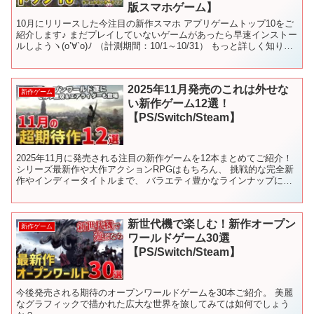
版スマホゲーム】
10月にリリースした今注目の新作スマホ アプリゲームトップ10をご
紹介します♪ まだプレイしていないゲームがあったら早速インストー
ルしようヽ(o’∀`o)ﾉ （計測期間：10/1～10/31） もっと詳しく知りた
い人はGameWithの記事...
2025年11月発売のこれは外せな
新作ゲーム
い新作ゲーム12選！
【PS/Switch/Steam】
2025年11月に発売される注目の新作ゲームを12本まとめてご紹介！
シリーズ最新作や大作アクションRPGはもちろん、 挑戦的な完全新
作やインディータイトルまで、 バラエティ豊かなラインナップにな
っています。 気になる1本を見つけて、ぜひチ...
新世代機で楽しむ！新作オープン
新作ゲーム
ワールドゲーム30選
【PS/Switch/Steam】
今後発売される期待のオープンワールドゲームを30本ご紹介。 美麗
なグラフィックで描かれた広大な世界を旅してみては如何でしょう