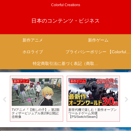
Colorful Creations
日本のコンテンツ・ビジネス
新作アニメ
新作ゲーム
ホロライブ
プライバシーポリシー 【Colorful Creation】
特定商取引法に基づく表記（商取引に関する開示）
新作アニメ
新作ゲーム
新
売
TVアニメ『【推しの子】』第2期
新世代機で楽しむ！新作オープン
オ
。ど
ティザービジュアル第2弾公開記
ワールドゲーム30選
を
遊べ
念映像
【PS/Switch/Steam】