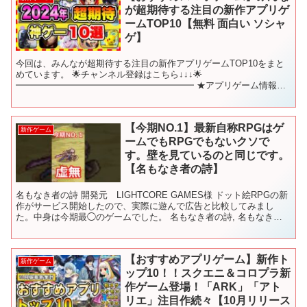
が超期待する注目の新作アプリゲ
ームTOP10【無料 面白い ソシャ
ゲ】
今回は、みんなが超期待する注目の新作アプリゲームTOP10をまと
めています。 🌟チャンネル登録はこちら↓↓↓🌟
━━━━━━━━━━━━━━━━━━━━ ★アプリゲーム情報局
シーサーの公式Line⬇
━━━━━━━━━━━━━━━━━━━━...
【今期NO.1】最新自称RPGはゲ
新作ゲーム
ームでもRPGでもないクソで
す。壁を見ているのと同じです。
【名もなき者の詩】
名もなき者の詩 開発元 LIGHTCORE GAMES様 ドット絵RPGの新
作がサービス開始したので、実際に遊んで広告と比較してみまし
た。中身は今期最◯のゲームでした。 名もなき者の詩, 名もなき者
の詩 リセマラ, 名もなき者の詩 攻略, ...
【おすすめアプリゲーム】新作ト
新作ゲーム
ップ10！！スクエニ＆コロプラ新
作ゲーム登場！「ARK」「アト
リエ」注目作続々【10月リリース