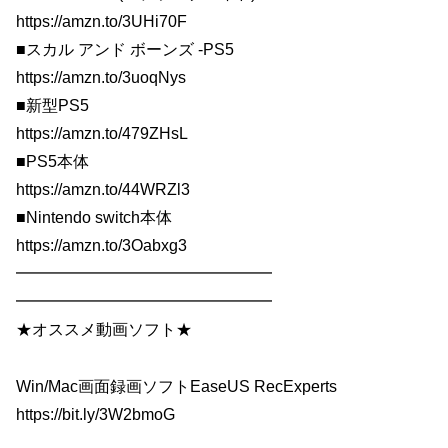
https://amzn.to/3UHi70F
■スカル アンド ボーンズ -PS5
https://amzn.to/3uoqNys
■新型PS5
https://amzn.to/479ZHsL
■PS5本体
https://amzn.to/44WRZl3
■Nintendo switch本体
https://amzn.to/3Oabxg3
━━━━━━━━━━━━━━━━
━━━━━━━━━━━━━━━━
★オススメ動画ソフト★
Win/Mac画面録画ソフトEaseUS RecExperts
https://bit.ly/3W2bmoG