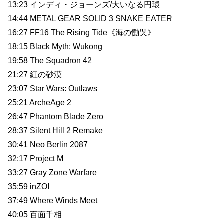
13:23 インディ・ジョーンズ/大いなる円環
14:44 METAL GEAR SOLID 3 SNAKE EATER
16:27 FF16 The Rising Tide《海の慟哭》
18:15 Black Myth: Wukong
19:58 The Squadron 42
21:27 紅の砂漠
23:07 Star Wars: Outlaws
25:21 ArcheAge 2
26:47 Phantom Blade Zero
28:37 Silent Hill 2 Remake
30:41 Neo Berlin 2087
32:17 Project M
33:27 Gray Zone Warfare
35:59 inZOI
37:49 Where Winds Meet
40:05 百面千相