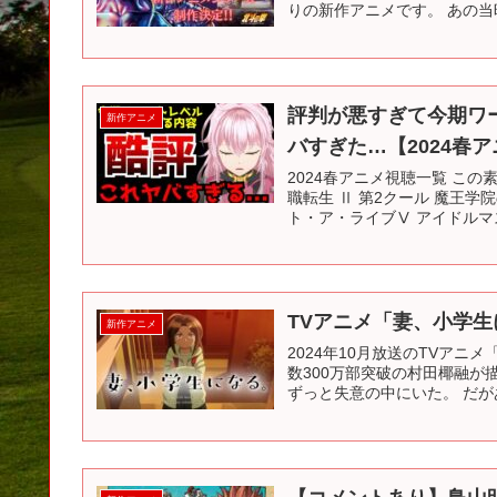
りの新作アニメです。 あの当
評判が悪すぎて今期ワ
新作アニメ
バすぎた…【2024春
2024春アニメ視聴一覧 この
職転生 Ⅱ 第2クール 魔王学
ト・ア・ライブⅤ アイドルマス
TVアニメ「妻、小学生
新作アニメ
2024年10月放送のTVア
数300万部突破の村田椰融が
ずっと失意の中にいた。 だが