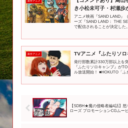
【コメントあり】鳥山明
新作アニメ
き小松未可子・村瀬歩が追加
アニメ映画『SAND LAND
ーズ『SAND LAND： THE 
で配信されることが決定した。2
TVアニメ『ふたりソロ
新作アニメ
発行部数累計330万部以上
『ふたりソロキャンプ』がTOKY
ル放送開始！ ■HOKUTO「ふ
【SDBH★魔の侵略者編4話】
ローズ プロモーションCGムー