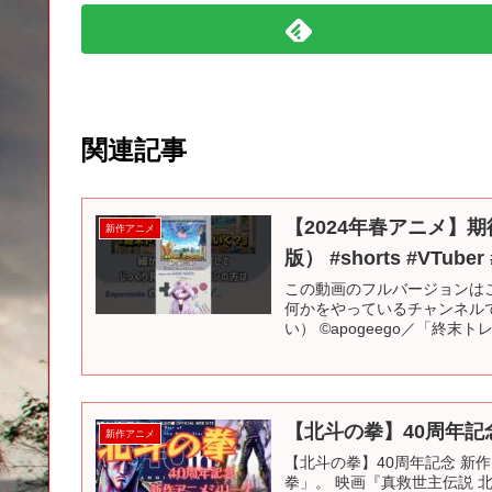
関連記事
【2024年春アニメ】
新作アニメ
版） #shorts #VTube
この動画のフルバージョンはこ
何かをやっているチャンネル
い） ©apogeego／「終末
【北斗の拳】40周年記
新作アニメ
【北斗の拳】40周年記念 新
拳」。 映画『真救世主伝説 北