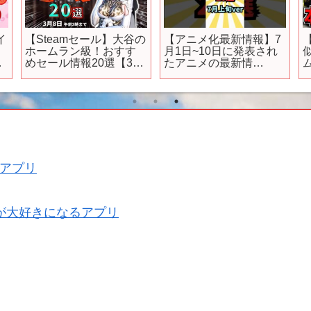
イ
【Steamセール】大谷の
【アニメ化最新情報】7
ホームラン級！おすす
月1日~10日に発表され
ト
めセール情報20選【3月
たアニメの最新情
8日まで】
報！！ #最新 #アニメ
#anime #music #shorts
【
アプリ
が大好きになるアプリ