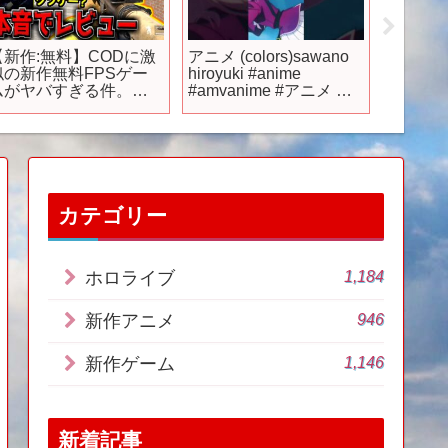
【新作:無料】CODに激
アニメ (colors)sawano
24年放
似の新作無料FPSゲー
hiroyuki #anime
弱テイ
ムがヤバすぎる件。良
#amvanime #アニメ ＃
の旅を
いところ・悪いところ
傾向 ＃新しい #アニメ_
PV第1
をガチ本音でレビュー
新作
します。【エックスデ
ィファイアント】
XDEFIANT】
カテゴリー
1,184
ホロライブ
946
新作アニメ
1,146
新作ゲーム
新着記事