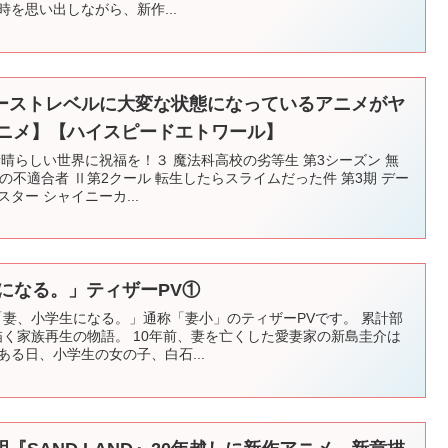
時を思い出しながら、新作...
ーストレベルに大変な状態になっているアニメがヤ
アニメ】【ハイスピードエトワール】
素晴らしい世界に祝福を！３ 魔法科高校の劣等生 第3シーズン 無
院の不適合者 Ⅱ第2クール 転生したらスライムだった件 第3期 デー
ター シャイニーカ...
になる。」ティザーPV①
ニメ「妻、小学生になる。」通称「妻小」のティザーPVです。 累計部
描く家族再生の物語。 10年前、妻を亡くした愛妻家の新島圭介は
ある日、小学生の女の子、白石...