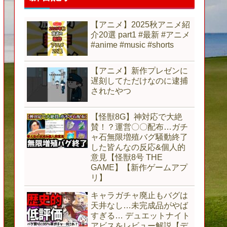
【アニメ】2025秋アニメ紹
介20選 part1 #最新 #アニメ
#anime #music #shorts
【アニメ】新作プレゼンに
遅刻してただけなのに逮捕
されたやつ
【怪獣8G】神対応で大絶
賛！？運営〇〇配布…ガチ
ャ石無限増殖バグ騒動終了
した皆んなの反応&個人的
意見【怪獣8号 THE
GAME】【新作ゲームアプ
リ】
キャラガチャ廃止もバグは
天井なし…未完成品がやば
すぎる… デュエットナイト
アビスをレビュー解説【デ