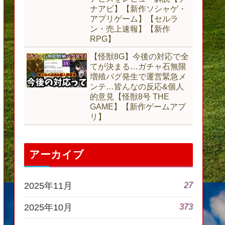
ナアビ】【新作ソシャゲ・
アプリゲーム】【セルラ
ン・売上速報】【新作
RPG】
【怪獣8G】今後の対応で全
てが決まる…ガチャ石無限
増殖バグ発生で運営緊急メ
ンテ…皆んなの反応&個人
的意見【怪獣8号 THE
GAME】【新作ゲームアプ
リ】
アーカイブ
27
2025年11月
373
2025年10月