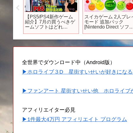
ーム紹
【PS5/PS4新作ゲーム
スイカゲーム 2人プレ
とブラ
紹介】7月の買うべきゲ
モード 追加パック
るんだ
ームソフトはどれ
[Nintendo Direct ソフ
こで！
だ！？【おすすめゲー
メーカーラインナッ
ムソフト】
プ 2024.2.21]
全世界でダウンロード中（Android版）
▶ホロライブ３D 星街すいせいが好きになる
▶ファンアート 星街すいせい他 ホロライブ
アフィリエイター必見
▶1件最大4万円 アフィリエイト プログラム