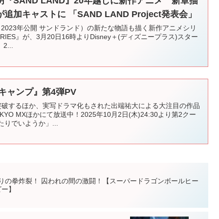
『SAND LAND』20年越しに新作アニメ 新章描
キャストに 「SAND LAND Project発表会」
』（2023年公開 サンドランド）の新たな物語も描く新作アニメシリ
SERIES』が、3月20日16時よりDisney＋(ディズニープラス)スター
...
キャンプ』第4弾PV
を突破するほか、実写ドラマ化もされた出端祐大による大注目の作品
O MXほかにて放送中！2025年10月2日(木)24:30より第2クー
たりでいようか」...
怒りの拳炸裂！ 囚われの間の激闘！【スーパードラゴンボールヒー
ビー】