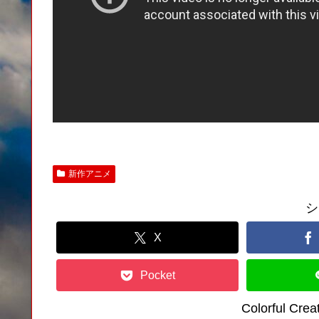
新作アニメ
シ
X
Pocket
Colorful C