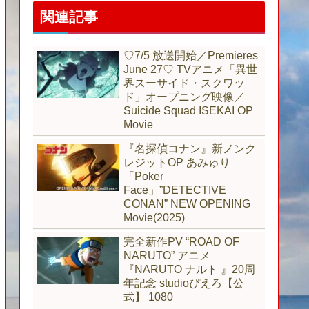
関連記事
♡7/5 放送開始／Premieres
June 27♡ TVアニメ「異世
界スーサイド・スクワッ
ド」オープニング映像／
Suicide Squad ISEKAI OP
Movie
『名探偵コナン』新ノンク
レジットOP あみゅり
「Poker
Face」”DETECTIVE
CONAN” NEW OPENING
Movie(2025)
完全新作PV “ROAD OF
NARUTO” アニメ
『NARUTO ナルト 』20周
年記念 studioぴえろ【公
式】 1080