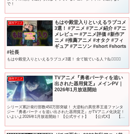
で！
もはや殿堂入りといえるラブコメ
新作アニメ
3選！ #アニメ #アニメ紹介 #アニ
メレビュー #アニメ評価 #新作ア
ニメ #推薦アニメ #オタク #フィ
ギュア #アニソン #short #shorts
#社長
もはや殿堂入りといえるラブコメ3選！ 全て観ている人？🙋🙋‍♀️🙋‍♂️
TVアニメ『勇者パーティを追い
新作アニメ
出された器用貧乏』メインPV｜
2026年1月放送開始
シリーズ累計発行部数450万部突破！ 大逆転の異世界王道ファンタ
ジー『勇者パーティを追い出された器用貧乏』がTVアニメ化決定！
いよいよ2026年1月放送開始！ 【公式サイト】 【公式X】 【原
作小説】 【コミカライズ】 【ストーリ...