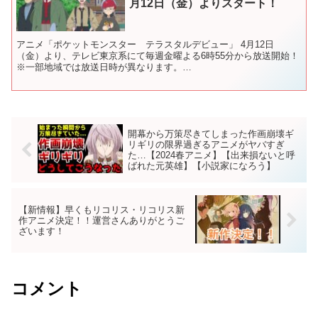
月12日（金）よりスタート！
アニメ「ポケットモンスター テラスタルデビュー」 4月12日
（金）より、テレビ東京系にて毎週金曜よる6時55分から放送開始！
※一部地域では放送日時が異なります。
==================================== 主...
開幕から万策尽きてしまった作画崩壊ギ
リギリの限界過ぎるアニメがヤバすぎ
た…【2024春アニメ】【出来損ないと呼
ばれた元英雄】【小説家になろう】
【新情報】早くもリコリス・リコリス新
作アニメ決定！！運営さんありがとうご
ざいます！
コメント