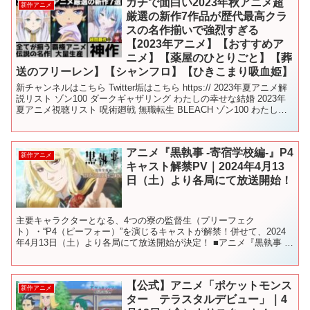
ガチで面白い2023年秋アニメ超
新作アニメ
厳選の新作7作品が歴代最高クラ
スの名作揃いで強烈すぎる
【2023年アニメ】【おすすめア
ニメ】【薬屋のひとりごと】【葬
送のフリーレン】【シャンフロ】【ひきこまり吸血姫】
新チャンネルはこちら Twitter垢はこちら https:// 2023年夏アニメ解
説リスト ゾン100 ダークギャザリング わたしの幸せな結婚 2023年
夏アニメ視聴リスト 呪術廻戦 無職転生 BLEACH ゾン100 わたしの
幸せな結...
アニメ『黒執事 -寄宿学校編-』P4
新作アニメ
キャスト解禁PV｜2024年4月13
日（土）より各局にて放送開始！
主要キャラクターとなる、4つの寮の監督生（プリーフェク
ト）・“P4（ピーフォー）”を演じるキャストが解禁！併せて、2024
年4月13日（土）より各局にて放送開始が決定！ ■アニメ『黒執事 -
寄宿学校編-』概要 【放送情報】 2024年4月1...
【公式】アニメ「ポケットモンス
新作アニメ
ター テラスタルデビュー」｜4