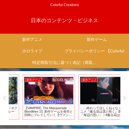
Colorful Creations
日本のコンテンツ・ビジネス
新作アニメ
新作ゲーム
ホロライブ
プライバシーポリシー 【Colorful Creation】
特定商取引法に基づく表記（商取引に関する開示）
新作ゲーム
新作アニメ
新
 オク
【VAMPIRE: The Masquerade
……終わってほしくねぇな｜TVア
新
ー
Bloodlines 2】新作ゲームを発売と
ニメ『薫る花は凛と咲く』第12話
〈
同時にプレイしていく【ヴァンパ
「海辺の惑い」｜#薫る花は凛と
てみ
イア：ザ・マスカレード ブラッド
咲く #中山祥徳 #井上ほの花 #アニ
ラインズ2】
メ #anime