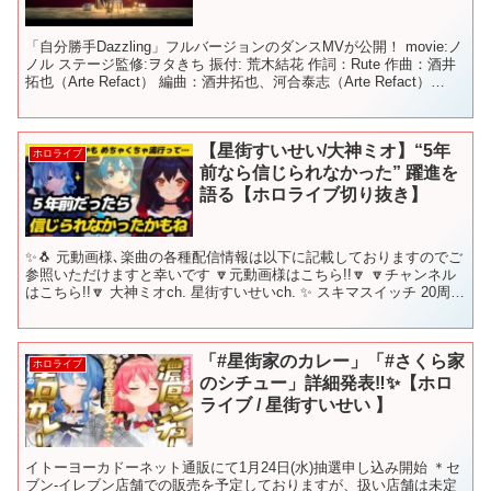
「自分勝手Dazzling」フルバージョンのダンスMVが公開！ movie:ノ
ノル ステージ監修:ヲタきち 振付: 荒木結花 作詞：Rute 作曲：酒井
拓也（Arte Refact） 編曲：酒井拓也、河合泰志（Arte Refact）
Gu...
【星街すいせい/大神ミオ】“5年
ホロライブ
前なら信じられなかった” 躍進を
語る【ホロライブ切り抜き】
✨🐧 元動画様､楽曲の各種配信情報は以下に記載しておりますのでご
参照いただけますと幸いです 🔽元動画様はこちら!!🔽 🔽チャンネル
はこちら!!🔽 大神ミオch. 星街すいせいch. ✨ スキマスイッチ 20周年
記念 トリビュートアルバム 『...
「#星街家のカレー」「#さくら家
ホロライブ
のシチュー」詳細発表‼✨【ホロ
ライブ / 星街すいせい 】
イトーヨーカドーネット通販にて1月24日(水)抽選申し込み開始 ＊セ
ブン‐イレブン店舗での販売を予定しておりますが、扱い店舗は未定