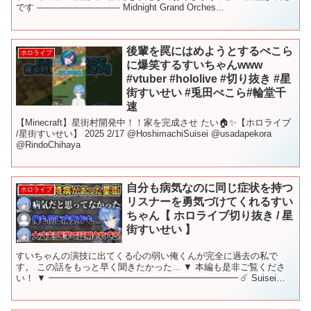
です ------------------------------ Midnight Grand Orches...
後輩を罠にはめようとするぺこら
ホロライブ
に爆笑するすいちゃんwww
#vtuber #hololive #切り抜き #星
街すいせい #兎田ぺこら#輪堂千
速
【Minecraft】星街村開発中！！家を完成させ たい🏠✨️【ホロライブ
/星街すいせい】 2025 2/17 @HoshimachiSuisei @usadapekora
@RindoChihaya
自分も病気なのに同じ症状を持つ
ホロライブ
リスナーを勇気づけてくれるすい
ちゃん【 ホロライブ切り抜き / 星
街すいせい 】
すいちゃんの演技に出てくる心の弱い俺くんが完全に過去の私で
す。 この話をもっと早く聞きたかった... ▼ 本編も是非ご覧くださ
い！ ▼ ━━━━━━━━━━━━━━━━━━━━━ ☄️ Suisei
Channel ( 2023-09-01...