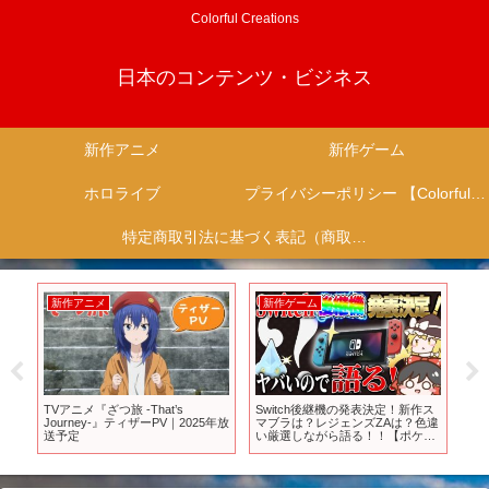
Colorful Creations
日本のコンテンツ・ビジネス
新作アニメ
新作ゲーム
ホロライブ
プライバシーポリシー 【Colorful Creation】
特定商取引法に基づく表記（商取引に関する開示）
新作アニメ
新作ゲーム
新
ンダ
TVアニメ『ざつ旅 -That’s
Switch後継機の発表決定！新作ス
1
シ
Journey-』ティザーPV｜2025年放
マブラは？レジェンズZAは？色違
の
ーツ
送予定
い厳選しながら語る！！【ポケモ
フ
ンXY】【ゆっくり実況】
ブ
プ
【
ス