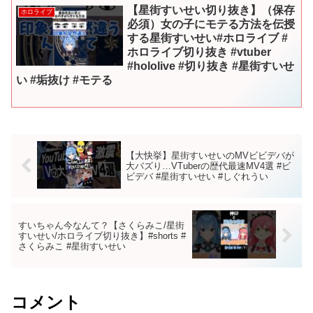
【星街すいせい切り抜き】（保存
ホロライブ
必須）女の子にモテる方法を伝授
する星街すいせい#ホロライブ #
ホロライブ切り抜き #vtuber
#hololive #切り抜き #星街すいせ
い #垢抜け #モテる
【大快挙】星街すいせいのMVビビデバが
大バズり…VTuberの歴代最速MV4選 #ビ
ビデバ #星街すいせい #しぐれうい
すいちゃん今なんて？【さくらみこ/星街
すいせい/ホロライブ切り抜き】#shorts #
さくらみこ #星街すいせい
コメント