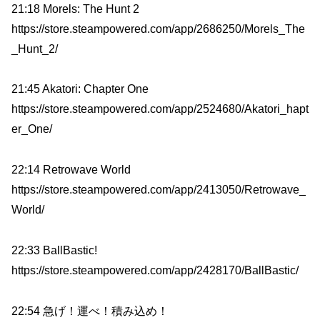
21:18 Morels: The Hunt 2
https://store.steampowered.com/app/2686250/Morels_The
_Hunt_2/
21:45 Akatori: Сhapter One
https://store.steampowered.com/app/2524680/Akatori_hapt
er_One/
22:14 Retrowave World
https://store.steampowered.com/app/2413050/Retrowave_
World/
22:33 BallBastic!
https://store.steampowered.com/app/2428170/BallBastic/
22:54 急げ！運べ！積み込め！