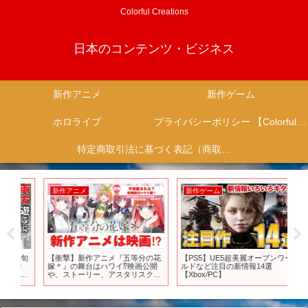
Colorful Creations
日本のコンテンツ・ビジネス
新作アニメ
新作ゲーム
ホロライブ
プライバシーポリシー 【Colorful Creation】
特定商取引法に基づく表記（商取引に関する開示）
新作アニメ
新作ゲーム
新
上旬
【衝撃】新作アニメ『五等分の花
【PS5】UE5超美麗オープンワー
【
！
嫁＊』の舞台はハワイ⁉︎映画公開
ルドなど注目の新情報14選
ド
ン
や、ストーリー、アスタリスクに
【Xbox/PC】
サ
ちを
ついて考察