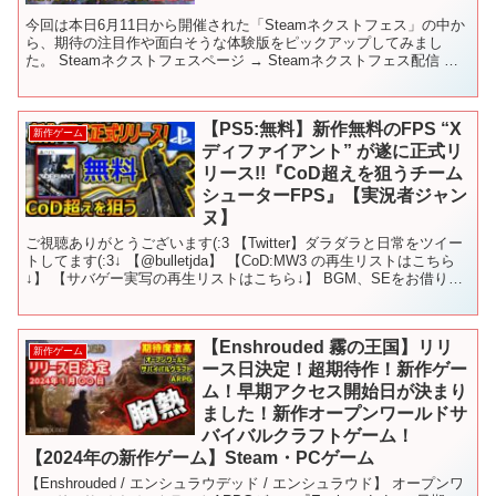
今回は本日6月11日から開催された「Steamネクストフェス」の中か
ら、期待の注目作や面白そうな体験版をピックアップしてみまし
た。 Steamネクストフェスページ → Steamネクストフェス配信 →
【コメント＆高評価頂けると嬉しいです】...
【PS5:無料】新作無料のFPS “X
新作ゲーム
ディファイアント” が遂に正式リ
リース!!『CoD超えを狙うチーム
シューターFPS』【実況者ジャン
ヌ】
ご視聴ありがとうございます(:3 【Twitter】ダラダラと日常をツイー
トしてます(:3↓ 【@bulletjda】 【CoD:MW3 の再生リストはこちら
↓】 【サバゲー実写の再生リストはこちら↓】 BGM、SEをお借りし
てるサイト↓魔...
【Enshrouded 霧の王国】リリ
新作ゲーム
ース日決定！超期待作！新作ゲー
ム！早期アクセス開始日が決まり
ました！新作オープンワールドサ
バイバルクラフトゲーム！
【2024年の新作ゲーム】Steam・PCゲーム
【Enshrouded / エンシュラウデッド / エンシュラウド】 オープンワ