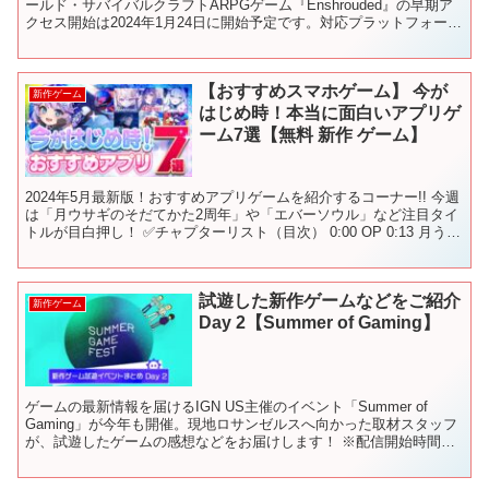
ールド・サバイバルクラフトARPGゲーム『Enshrouded』の早期ア
クセス開始は2024年1月24日に開始予定です。対応プラットフォーム
はPC（Steam）...
【おすすめスマホゲーム】 今が
新作ゲーム
はじめ時！本当に面白いアプリゲ
ーム7選【無料 新作 ゲーム】
2024年5月最新版！おすすめアプリゲームを紹介するコーナー!! 今週
は「月ウサギのそだてかた2周年」や「エバーソウル」など注目タイ
トルが目白押し！ ✅チャプターリスト（目次） 0:00 OP 0:13 月うさ
ぎの育て方2周年 1:51 F...
試遊した新作ゲームなどをご紹介
新作ゲーム
Day 2【Summer of Gaming】
ゲームの最新情報を届けるIGN US主催のイベント「Summer of
Gaming」が今年も開催。現地ロサンゼルスへ向かった取材スタッフ
が、試遊したゲームの感想などをお届けします！ ※配信開始時間が
変更になる場合がございます。 ―――――...