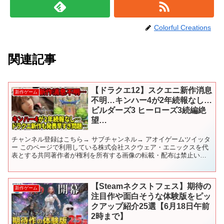
Colorful Creations
関連記事
【ドラクエ12】スクエニ新作消息
新作ゲーム
不明…キンハー4が2年続報なし…
ビルダーズ3 ヒーローズ3続編絶
望…
チャンネル登録はこちら→ サブチャンネル→ アオイゲームツイッタ
ー このページで利用している株式会社スクウェア・エニックスを代
表とする共同著作者が権利を所有する画像の転載・配布は禁止いた
します。 © ARMOR PROJECT/BIRD S...
【Steamネクストフェス】期待の
新作ゲーム
注目作や面白そうな体験版をピッ
クアップ紹介25選【6月18日午前
2時まで】