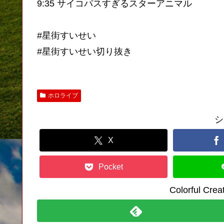
9:35 サイコパスすぎるスターアニマル
#星街すいせい
#星街すいせい切り抜き
ホロライブ
シ
X
Pocket
Colorful C