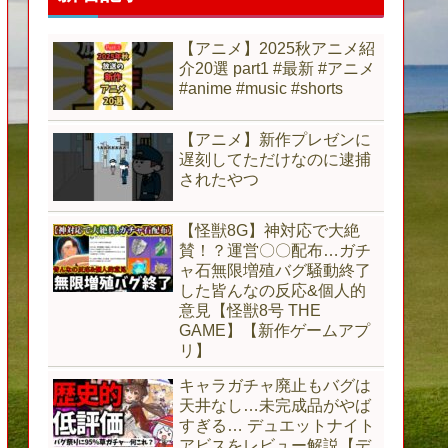
【アニメ】2025秋アニメ紹
介20選 part1 #最新 #アニメ
#anime #music #shorts
【アニメ】新作プレゼンに
遅刻してただけなのに逮捕
されたやつ
【怪獣8G】神対応で大絶
賛！？運営〇〇配布…ガチ
ャ石無限増殖バグ騒動終了
した皆んなの反応&個人的
意見【怪獣8号 THE
GAME】【新作ゲームアプ
リ】
キャラガチャ廃止もバグは
天井なし…未完成品がやば
すぎる… デュエットナイト
アビスをレビュー解説【デ