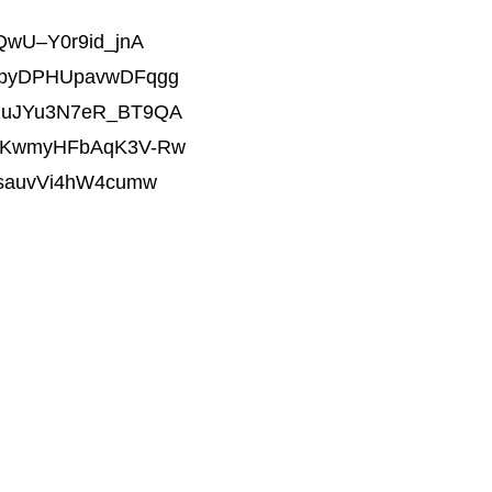
oQwU–Y0r9id_jnA
wxpyDPHUpavwDFqgg
B22uJYu3N7eR_BT9QA
ld0KwmyHFbAqK3V-Rw
lUsauvVi4hW4cumw