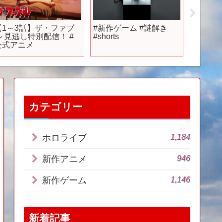
【1～3話】ザ・ファブ
#新作ゲーム #謎解き
【ドラ
ル 見逃し特別配信！ #
#shorts
シン 
公式アニメ
ゴンボ
ラでカ
作ゲー
カテゴリー
1,184
ホロライブ
946
新作アニメ
1,146
新作ゲーム
新着記事