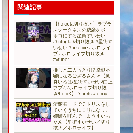
関連記事
【hologta切り抜き】ラプラ
スダークネスの威厳をボコ
ボコにする星街すいせい
#hologta #切り抜き #星街す
いせい #hololive #ホロライ
ブ #ホロライブ切り抜き
#vtuber
推しと二人っきり!? 挙動不
審になるござるさんｗ【風
真いろは/星街すいせい/白上
フブキ/ホロライブ切り抜
き/holoX】#shorts #funny
清楚モードでテトリスをし
ていくうちにロリになり、
姉街を呼んでしまうすいち
ゃん【星街すいせい／切り
抜き／ホロライブ】