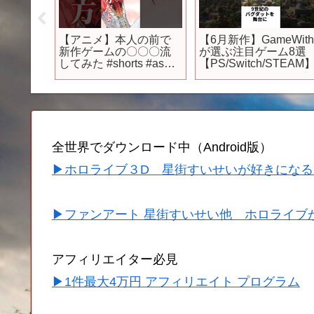
タル 七
【アニメ】本人の前で
【6月新作】GameWit
作アニ
新作ゲームの〇〇〇流
が選ぶ注目ゲーム8選
してみた #shorts #asmr
【PS/Switch/STEAM
#すとうぃず
全世界でダウンロード中（Android版）
▶ホロライブ３D 星街すいせいが好きになる
▶ファンアート 星街すいせい他 ホロライブ
アフィリエイター必見
▶1件最大4万円 アフィリエイト プログラム