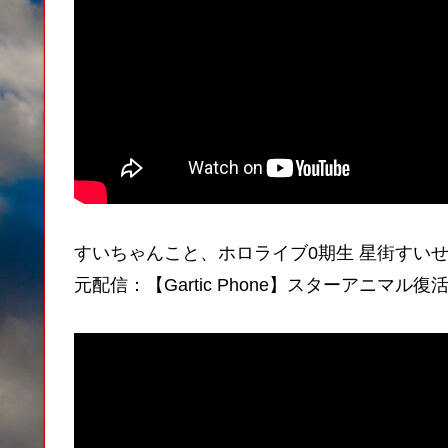
すいちゃんこと、ホロライブ0期生 星街すい
元配信：【Gartic Phone】スターアニマル