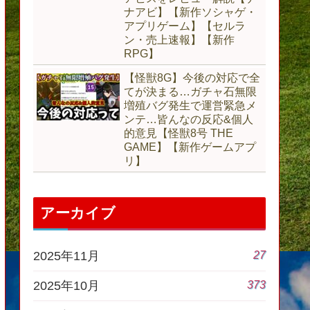
ナアビ】【新作ソシャゲ・
アプリゲーム】【セルラ
ン・売上速報】【新作
RPG】
【怪獣8G】今後の対応で全
てが決まる…ガチャ石無限
増殖バグ発生で運営緊急メ
ンテ…皆んなの反応&個人
的意見【怪獣8号 THE
GAME】【新作ゲームアプ
リ】
アーカイブ
27
2025年11月
373
2025年10月