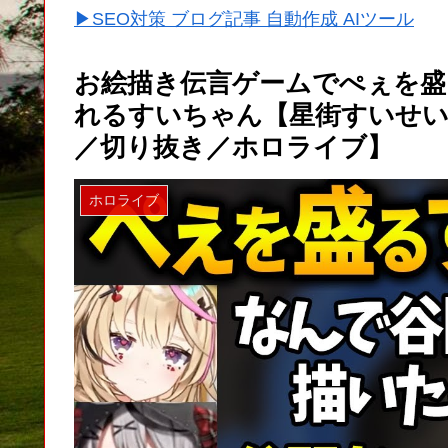
▶SEO対策 ブログ記事 自動作成 AIツール
お絵描き伝言ゲームでぺぇを
れるすいちゃん【星街すいせい／G
／切り抜き／ホロライブ】
ホロライブ