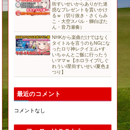
街すいせいからありがた迷
惑なプレゼントを貰いかけ
るｗ（切り抜き・さくらみ
こ・大空スバル・獅白ぼた
ん・音乃瀬奏）
NHKから楽曲だけではなく
タイトルを言うのもNGにな
ったロリ神レクイエム+す
いちゃんとご飯に行ったう
いママｗ【ホロライブ/しぐ
れうい/星街すいせい/夏色ま
つり】
最近のコメント
コメントなし