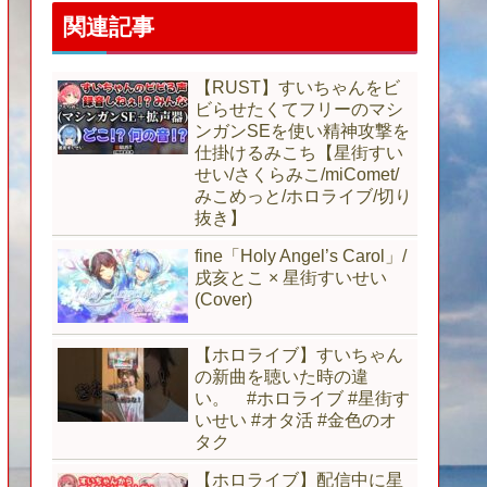
関連記事
【RUST】すいちゃんをビ
ビらせたくてフリーのマシ
ンガンSEを使い精神攻撃を
仕掛けるみこち【星街すい
せい/さくらみこ/miComet/
みこめっと/ホロライブ/切り
抜き】
fine「Holy Angel’s Carol」/
戌亥とこ × 星街すいせい
(Cover)
【ホロライブ】すいちゃん
の新曲を聴いた時の違
い。 #ホロライブ #星街す
いせい #オタ活 #金色のオ
タク
【ホロライブ】配信中に星