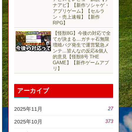
ナアビ】【新作ソシャゲ・
アプリゲーム】【セルラ
ン・売上速報】【新作
RPG】
【怪獣8G】今後の対応で全
てが決まる…ガチャ石無限
増殖バグ発生で運営緊急メ
ンテ…皆んなの反応&個人
的意見【怪獣8号 THE
GAME】【新作ゲームアプ
リ】
アーカイブ
27
2025年11月
373
2025年10月