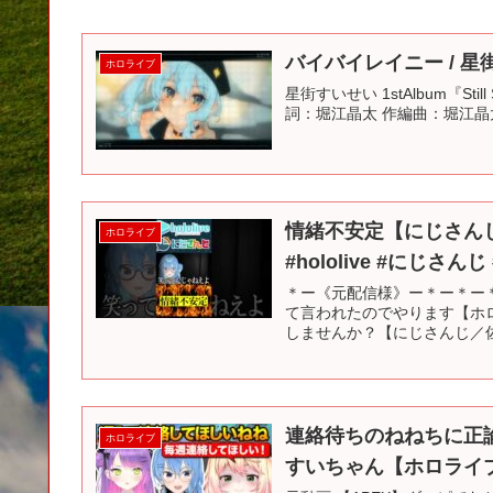
バイバイレイニー / 星街すい
ホロライブ
星街すいせい 1stAlbum『Sti
詞：堀江晶太 作編曲：堀江晶太 All I
情緒不安定【にじさん
ホロライブ
#hololive #にじさんじ
＊ー《元配信様》ー＊ー＊ー＊
て言われたのでやります【ホロ
しませんか？【にじさんじ／佐
連絡待ちのねねちに正
ホロライブ
すいちゃん【ホロライブ