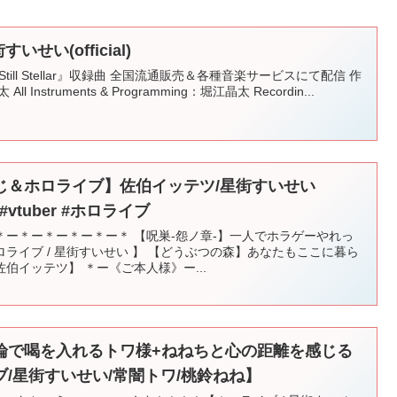
せい(official)
ll Still Stellar』収録曲 全国流通販売＆各種音楽サービスにて配信 作
nstruments & Programming：堀江晶太 Recordin...
じ＆ホロライブ】佐伯イッテツ/星街すいせい
 #vtuber #ホロライブ
ー＊ー＊ー＊ー＊ー＊ 【呪巣-怨ノ章-】一人でホラゲーやれっ
ライブ / 星街すいせい 】 【どうぶつの森】あなたもここに暮ら
伯イッテツ】 ＊ー《ご本人様》ー...
論で喝を入れるトワ様+ねねちと心の距離を感じる
/星街すいせい/常闇トワ/桃鈴ねね】