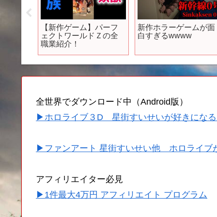
ニメ勢は
【新作ゲーム】パーフ
新作ホラーゲームが面
4選#無
ェクトワールドＺの全
白すぎるwwww
職業紹介！
全世界でダウンロード中（Android版）
▶ホロライブ３D 星街すいせいが好きになる
▶ファンアート 星街すいせい他 ホロライブ
アフィリエイター必見
▶1件最大4万円 アフィリエイト プログラム