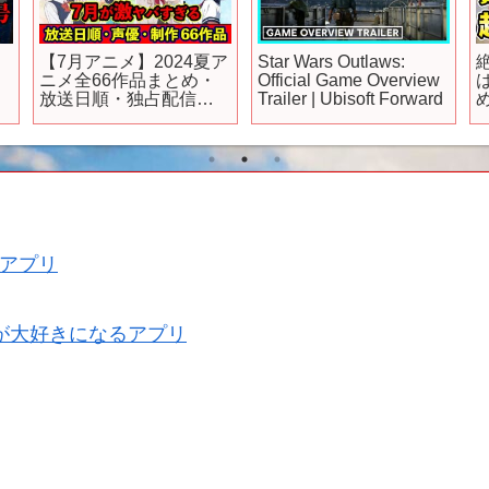
【7月アニメ】2024夏ア
Star Wars Outlaws:
ニメ全66作品まとめ・
Official Game Overview
放送日順・独占配信・
Trailer | Ubisoft Forward
声優・制作会社 &おすす
P
めアニメ【放送直前
SP】
アプリ
が大好きになるアプリ