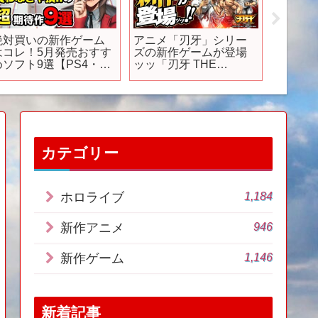
絶対買いの新作ゲーム
アニメ「刃牙」シリー
【顔を登
はコレ！5月発売おすす
ズの新作ゲームが登場
ームに
めソフト9選【PS4・
ッッ「刃牙 THE
洗アナが
S5・Switch・Xbox・
STRONGEST
【Fortn
PC】
PROOF」BAKI 範馬刃
牙
カテゴリー
1,184
ホロライブ
946
新作アニメ
1,146
新作ゲーム
新着記事