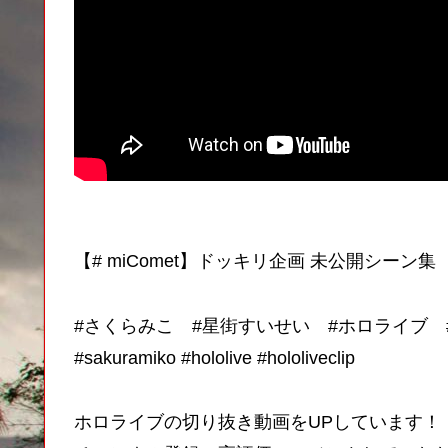
【# miComet】ドッキリ企画 未公開シーン集
#さくらみこ #星街すいせい #ホロライブ 
#sakuramiko #hololive #hololiveclip
ホロライブの切り抜き動画をUPしています！