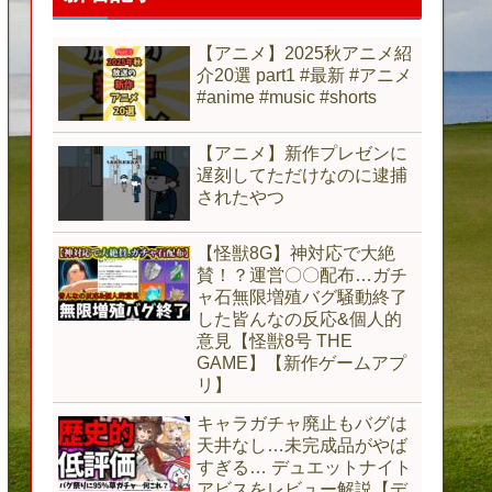
【アニメ】2025秋アニメ紹
介20選 part1 #最新 #アニメ
#anime #music #shorts
【アニメ】新作プレゼンに
遅刻してただけなのに逮捕
されたやつ
【怪獣8G】神対応で大絶
賛！？運営〇〇配布…ガチ
ャ石無限増殖バグ騒動終了
した皆んなの反応&個人的
意見【怪獣8号 THE
GAME】【新作ゲームアプ
リ】
キャラガチャ廃止もバグは
天井なし…未完成品がやば
すぎる… デュエットナイト
アビスをレビュー解説【デ