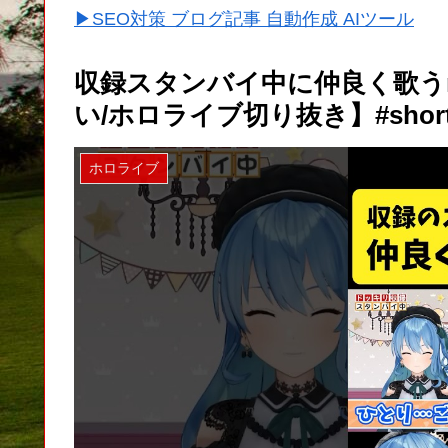
▶SEO対策 ブログ記事 自動作成 AIツール
収録スタンバイ中に仲良く歌うm
い/ホロライブ切り抜き】#short
ホロライブ