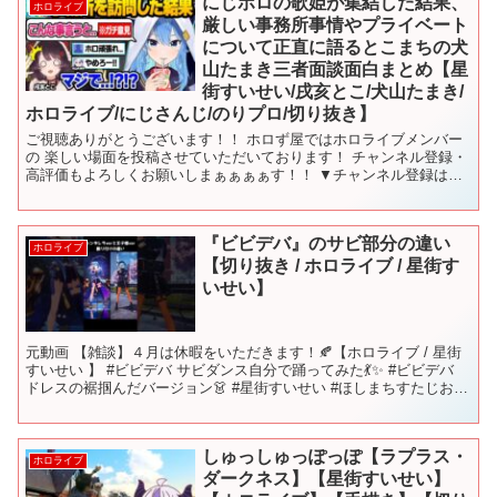
にじホロの歌姫が集結した結果、
ホロライブ
厳しい事務所事情やプライベート
について正直に語るとこまちの犬
山たまき三者面談面白まとめ【星
街すいせい/戌亥とこ/犬山たまき/
ホロライブ/にじさんじ/のりプロ/切り抜き】
ご視聴ありがとうございます！！ ホロず屋ではホロライブメンバー
の 楽しい場面を投稿させていただいております！ チャンネル登録・
高評価もよろしくお願いしまぁぁぁぁす！！ ▼チャンネル登録はこ
ちら▼ 【元動画様はこちらです】 【配信日：2022...
『ビビデバ』のサビ部分の違い
ホロライブ
【切り抜き / ホロライブ / 星街す
いせい】
元動画 【雑談】４月は休暇をいただきます！🍂【ホロライブ / 星街
すいせい 】 #ビビデバ サビダンス自分で踊ってみた💃✨ #ビビデバ
ドレスの裾掴んだバージョン👗 #星街すいせい #ほしまちすたじお #
ホロライブ切り抜き ※※※※※※ チ...
しゅっしゅっぽっぽ【ラプラス・
ホロライブ
ダークネス】【星街すいせい】