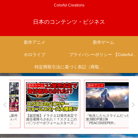
Colorful Creations
日本のコンテンツ・ビジネス
新作アニメ
新作ゲーム
ホロライブ
プライバシーポリシー 【Colorful Creation】
特定商取引法に基づく表記（商取引に関する開示）
新作ゲーム
新作アニメ
新
新作
【超悲報】ドラクエ12発売未定で
『転生したらスライムだった件』
『真
パ
責任者降ろされた！？スクエニの
第3期OP第1弾
PV0
パ〇リゲーがフォームスターズ大
「PEACEKEEPER」
爆死！？