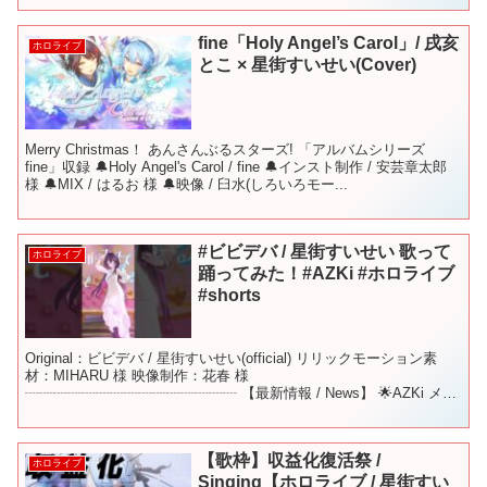
fine「Holy Angel’s Carol」/ 戌亥
ホロライブ
とこ × 星街すいせい(Cover)
Merry Christmas！ あんさんぶるスターズ! 「アルバムシリーズ
fine」収録 🔔Holy Angel's Carol / fine 🔔インスト制作 / 安芸章太郎
様 🔔MIX / はるお 様 🔔映像 / 臼水(しろいろモー...
#ビビデバ / 星街すいせい 歌って
ホロライブ
踊ってみた！#AZKi #ホロライブ
#shorts
Original：ビビデバ / 星街すいせい(official) リリックモーション素
材：MIHARU 様 映像制作：花春 様
┈┈┈┈┈┈┈┈┈┈┈┈┈┈┈ 【最新情報 / News】 🌟AZKi メジ
ャー1stアルバム「Route If...
【歌枠】収益化復活祭 /
ホロライブ
Singing【ホロライブ / 星街すい