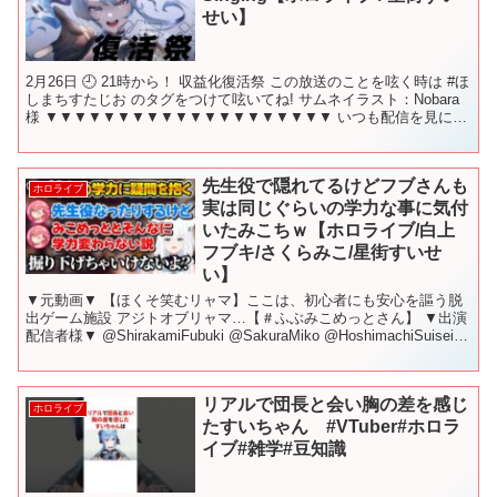
せい】
2月26日 🕘 21時から！ 収益化復活祭 この放送のことを呟く時は #ほ
しまちすたじお​ のタグをつけて呟いてね! サムネイラスト：Nobara
様 ▼▼▼▼▼▼▼▼▼▼▼▼▼▼▼▼▼▼▼▼ いつも配信を見に来
てくれてありがとう✿ みんな...
先生役で隠れてるけどフブさんも
ホロライブ
実は同じぐらいの学力な事に気付
いたみこちｗ【ホロライブ/白上
フブキ/さくらみこ/星街すいせ
い】
▼元動画▼ 【ほくそ笑むリャマ】ここは、初心者にも安心を謳う脱
出ゲーム施設 アジトオブリャマ…【＃ふぶみこめっとさん】 ▼出演
配信者様▼ @ShirakamiFubuki @SakuraMiko @HoshimachiSuisei
(※問題...
リアルで団長と会い胸の差を感じ
ホロライブ
たすいちゃん #VTuber#ホロラ
イブ#雑学#豆知識