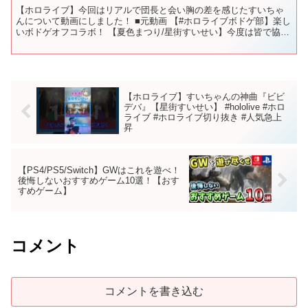
【ホロライブ】今回はリアルで団長と会い胸の差を感じたすいちゃ
んについて動画にしました！ ■元動画 【#ホロライブボドゲ部】楽し
いボドゲオフコラボ！ 【夏色まつり/星街すいせい】今度は皆で協力
プレイ！はちゃめちゃクッキング♡【白銀ノエル/姫森...
【ホロライブ】すいちゃんの神曲『ビビ
デバ』【星街すいせい】 #hololive #ホロ
ライブ #ホロライブ切り抜き #人気急上
昇
【PS4/PS5/Switch】GWはこれを遊べ！
後悔しないおすすめゲーム10選！【おす
すめゲーム】
コメント
コメントを書き込む