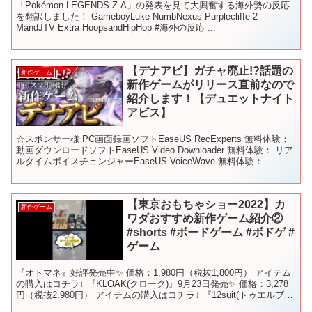
「Pokémon LEGENDS Z-A」の発表を見て大興奮する海外勢の反応
を翻訳しました！ GameboyLuke NumbNexus Purplecliffe 2
MandJTV Extra HoopsandHipHop #海外の反応 ...
【デナアビ】ガチャ廃止!?話題の
新作ゲーム
新作ゲームがリリース直前なので
紹介します！【デュエットナイト
アビス】
☆スポンサー様 PC画面録画ソフトEaseUS RecExperts 無料体験：
動画ダウンロードソフトEaseUS Video Downloader 無料体験： リア
ルタイムボイスチェンジャーEaseUS VoiceWave 無料体験： ...
【東京おもちゃショー2022】カ
新作ゲーム
ワダおすすめ新作ゲーム紹介②
#shorts #ボードゲーム #ボドゲ #
ゲーム
『オトマネ』好評発売中✨ 価格：1,980円（税抜1,800円） アイテム
の購入はコチラ↓ 『KLOAK(クローク)』9月23日発売✨ 価格：3,278
円（税抜2,980円） アイテムの購入はコチラ↓ 『12suit(トゥエルブス
ート)』1...