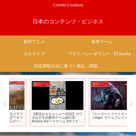
Colorful Creations
日本のコンテンツ・ビジネス
新作アニメ
新作ゲーム
ホロライブ
プライバシーポリシー 【Colorful Creation】
特定商取引法に基づく表記（商取引に関する開示）
新作ゲーム
新作ゲーム
新
フ
【東京おもちゃショー2022】カワ
『ストリートファイター6』ベガ
【
ツ
ダおすすめ新作ゲーム紹介②
（Vega）ゲームプレイトレーラー
期
パ
#shorts #ボードゲーム #ボドゲ #
る！【
が
ゲーム
た