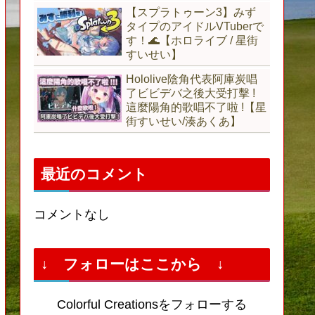
【スプラトゥーン3】みず
タイプのアイドルVTuberで
す！🌊【ホロライブ / 星街
すいせい】
Hololive陰角代表阿庫炭唱
了ビビデバ之後大受打擊 !
這麼陽角的歌唱不了啦 !【星
街すいせい/湊あくあ】
最近のコメント
コメントなし
↓ フォローはここから ↓
Colorful Creationsをフォローする