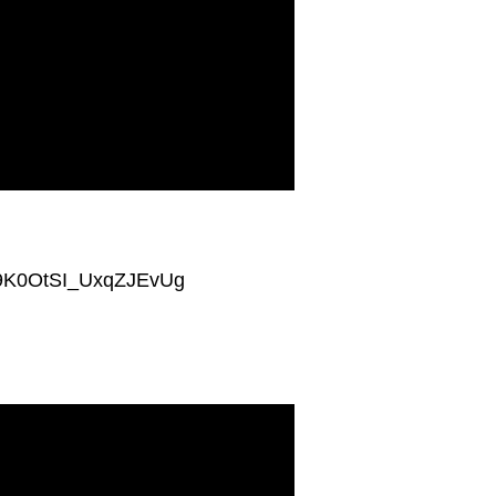
P9K0OtSI_UxqZJEvUg