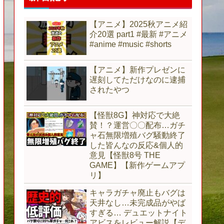
【アニメ】2025秋アニメ紹
介20選 part1 #最新 #アニメ
#anime #music #shorts
【アニメ】新作プレゼンに
遅刻してただけなのに逮捕
されたやつ
【怪獣8G】神対応で大絶
賛！？運営〇〇配布…ガチ
ャ石無限増殖バグ騒動終了
した皆んなの反応&個人的
意見【怪獣8号 THE
GAME】【新作ゲームアプ
リ】
キャラガチャ廃止もバグは
天井なし…未完成品がやば
すぎる… デュエットナイト
アビスをレビュー解説【デ