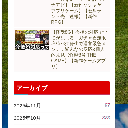
ナアビ】【新作ソシャゲ・
アプリゲーム】【セルラ
ン・売上速報】【新作
RPG】
【怪獣8G】今後の対応で全
てが決まる…ガチャ石無限
増殖バグ発生で運営緊急メ
ンテ…皆んなの反応&個人
的意見【怪獣8号 THE
GAME】【新作ゲームアプ
リ】
アーカイブ
27
2025年11月
373
2025年10月