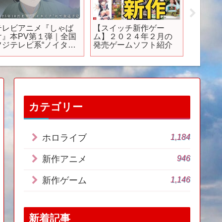
テレビアニメ『しゃば
【スイッチ新作ゲー
【5月新作
け』本PV第１弾｜全国
ム】２０２４年２月の
が選ぶ
フジテレビ系“ノイタミ
発売ゲームソフト紹介
【PS/Sw
ナ”にて2025年10月より
放送開始
カテゴリー
1,184
ホロライブ
946
新作アニメ
1,146
新作ゲーム
新着記事