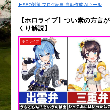
▶SEO対策 ブログ記事 自動作成 AIツール
【ホロライブ】つい素の方言が
くり解説】
ホロライブ