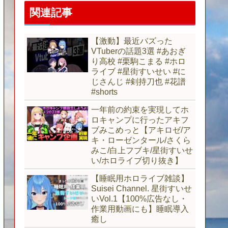
関連記事
【激動】最近バズった
VTuberの話題3選 #あおぎ
り高校 #栗駒こまる #ホロ
ライブ #星街すいせい #に
じさんじ #剣持刀也 #花譜
#shorts
一年前の約束を実現してホ
ロキャンプに行ったアキフ
ブみこめっと【アキロゼ/ア
キ・ローゼンタール/さくら
みこ/白上フブキ/星街すいせ
い/ホロライブ切り抜き】
【睡眠用ホロライブ雑談】
Suisei Channel. 星街すいせ
いVol.1【100%広告なし・
作業用動画にも】睡眠導入
癒し