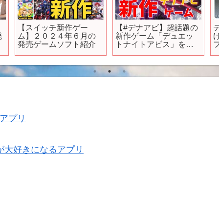
【スイッチ新作ゲー
【#デナアビ】超話題の
発
ム】２０２４年６月の
新作ゲーム「デュエッ
発売ゲームソフト紹介
トナイトアビス」を攻
う
略するぞ！！～～初見
さん大歓迎～～
C
アプリ
が大好きになるアプリ