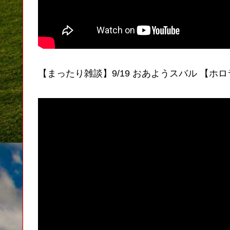
【まったり雑談】9/19 おあようスバル 【ホ