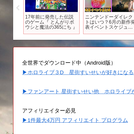
なれ花な
17年前に発売した伝説
ニンテンドーダイレク
24年7月
のゲーム『 とんがりボ
トはいつ？6月の新作
始！
ウシと魔法の365にち 』
表イベントスケジュー
ルまとめと、6月に買
べきゲームソフトのま
とめ
【PS5/Switch/Xbox/P
】
全世界でダウンロード中（Android版）
▶ホロライブ３D 星街すいせいが好きになる
▶ファンアート 星街すいせい他 ホロライブ
アフィリエイター必見
▶1件最大4万円 アフィリエイト プログラム