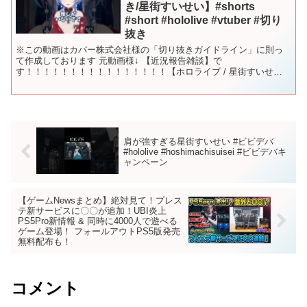
き/星街すいせい】#shorts
#short #hololive #vtuber #切り
抜き
※この動画はカバー株式会社様の「切り抜きガイドライン」に則っ
て作成しております 元動画様↓ 【近況報告雑談】で
す！！！！！！！！！！！！！！！！【ホロライブ / 星街すいせ
い】 星街すいせい様↓ @HoshimachiSuisei #ホロラ...
肩が強すぎる星街すいせい #ビビデバ
#hololive #hoshimachisuisei #ビビデバキ
ャンペーン
【ゲームNewsまとめ】絶対見て！プレス
テ新サービスに〇〇が追加！UBI炎上
PS5Pro新情報 & 同時に4000人で遊べる
ゲーム登場！ フォールアウトPS5版発売
無料配布も！
コメント