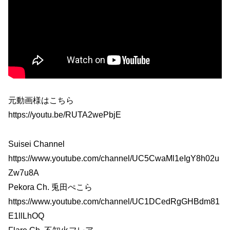
元動画様はこちら
https://youtu.be/RUTA2wePbjE
Suisei Channel
https://www.youtube.com/channel/UC5CwaMl1eIgY8h02u
Zw7u8A
Pekora Ch. 兎田ぺこら
https://www.youtube.com/channel/UC1DCedRgGHBdm81
E1llLhOQ