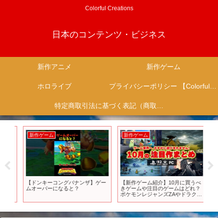
Colorful Creations
日本のコンテンツ・ビジネス
新作アニメ
新作ゲーム
ホロライブ
プライバシーポリシー 【Colorful Creation】
特定商取引法に基づく表記（商取引に関する開示）
新作ゲーム
新作ゲーム
新
ア
【ドンキーコングバナンザ】ゲー
【新作ゲーム紹介】10月に買うべ
【
ムオーバーになると？
きゲームや注目のゲームはどれ？
ゲ
ポケモンレジャンズZAやドラク
由
エ、ゴーストオブヨウテイにBF6
ド
も発売するし遊びきれねぇ！
【PS5/Switch2/おすすめゲームソ
フト】