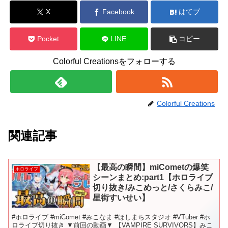
X
Facebook
はてブ
Pocket
LINE
コピー
Colorful Creationsをフォローする
Colorful Creations
関連記事
【最高の瞬間】miCometの爆笑
ホロライブ
シーンまとめ:part1【ホロライブ
切り抜き/みこめっと/さくらみこ/
星街すいせい】
#ホロライブ #miComet #みこなま #ほしまちスタジオ #VTuber #ホ
ロライブ切り抜き ▼前回の動画▼ 【VAMPIRE SURVIVORS】みこ