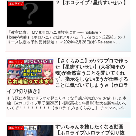
？【ホロライブ / 星街すいせい 】
ホロライブ
『教室に青』 MV #ホロハニ #教室に青 ----- hololive ×
HoneyWorks（ホロハニ）の1stアルバム『ほろはにヶ丘高校』のリ
リース決定＆予約受付開始！ ＜2024年2月28日(水) Release＞
▼『ほろはにヶ...
【さくらみこ】がパワプロで作っ
ホロライブ
た【星街すいせい】(大谷翔平の
魂)が全然言うことを聞いてくれ
ず、指示をしないほうが仕事する
ことに気づいてしまうｗ【ホロラ
イブ/切り抜き】
もう既に本戦でドラマが起こりそうな予感がやばいｗ お借りした本
編 【#ホロライブ甲子園2025】桜咲高校１年目‼⚾秋大会勝ち抜いて
いくぞ！！！！！！！！【ホロライブ/さくらみこ】 チャンネルペー
ジ @SakuraMiko ©Konami D...
すいちゃんを推したくなる動画
ホロライブ
【ホロライブ/ホロライブ切り抜