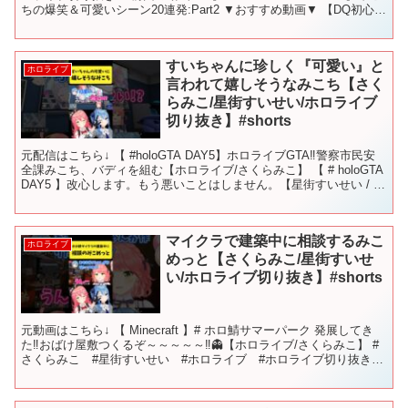
ちの爆笑＆可愛いシーン20連発:Part2 ▼おすすめ動画▼ 【DQ初心者
みこち...
すいちゃんに珍しく『可愛い』と
ホロライブ
言われて嬉しそうなみこち【さく
らみこ/星街すいせい/ホロライブ
切り抜き】#shorts
元配信はこちら↓ 【 #holoGTA DAY5】ホロライブGTA‼警察市民安
全課みこち、バディを組む【ホロライブ/さくらみこ】 【 # holoGTA
DAY5 】改心します。もう悪いことはしません。【星街すいせい / ホ
ロライブ】 #さ...
マイクラで建築中に相談するみこ
ホロライブ
めっと【さくらみこ/星街すいせ
い/ホロライブ切り抜き】#shorts
元動画はこちら↓ 【 Minecraft 】# ホロ鯖サマーパーク 発展してき
た‼おばけ屋敷つくるぞ～～～～～‼👻【ホロライブ/さくらみこ】 #
さくらみこ #星街すいせい #ホロライブ #ホロライブ切り抜き
#sakuramiko #hol...