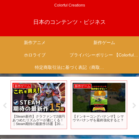
Colorful Creations
日本のコンテンツ・ビジネス
新作アニメ
新作ゲーム
ホロライブ
プライバシーポリシー 【Colorful Creation】
特定商取引法に基づく表記（商取引に関する開示）
新作ゲーム
新作ゲーム
新
族、
【Steam新作】クラファンで2億円
【ドンキーコングバナンザ】シマ
20
1
あつめたリズムゲーが遂にくる！
ウマバナンザを最終強化すると？
ム
｜Steam期待の最新作15選【2025
年9月15日～21日発売】