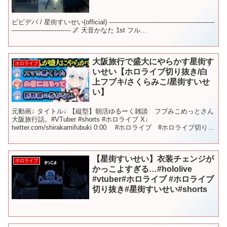
ビビデバ / 星街すいせい(official) ----------------------------------------------------
----------------------------- 🌌 天音かなた 1st フル...
大阪旅行で盛大にやらかす星街す
ホロライブ
いせい【ホロライブ切り抜き/白
上フブキ/さくらみこ/星街すいせ
い】
元動画↓ タイトル↓ 【縦型】朝活ゆるーく雑談 フブみこめっとさん
大阪旅行話。#VTuber #shorts #ホロライブ X↓
twitter.com/shirakamifubuki 0:00 #ホロライブ #ホロライブ切り抜
き #白上...
【星街すいせい】衣装チェンジが
ホロライブ
かっこよすぎる…#hololive
#vtuber#ホロライブ #ホロライブ
切り抜き#星街すいせい#shorts