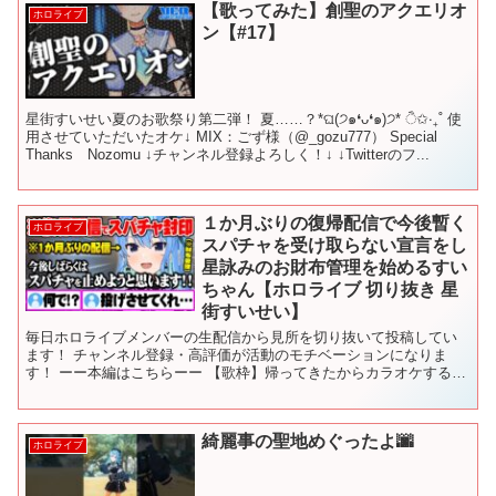
【歌ってみた】創聖のアクエリオ
ホロライブ
ン【#17】
星街すいせい夏のお歌祭り第二弾！ 夏……？*ଘ(੭๑❛ᴗ❛๑)੭* ੈ✩‧₊˚ 使
用させていただいたオケ↓ MIX：ごず様（@_gozu777） Special
Thanks Nozomu ↓チャンネル登録よろしく！↓ ↓Twitterのフ...
１か月ぶりの復帰配信で今後暫く
ホロライブ
スパチャを受け取らない宣言をし
星詠みのお財布管理を始めるすい
ちゃん【ホロライブ 切り抜き 星
街すいせい】
毎日ホロライブメンバーの生配信から見所を切り抜いて投稿してい
ます！ チャンネル登録・高評価が活動のモチベーションになりま
す！ ーー本編はこちらーー 【歌枠】帰ってきたからカラオケするぞ
～～～🎤✨【ホロライブ / 星街すいせい 】 @Hosh...
綺麗事の聖地めぐったよ🌆
ホロライブ