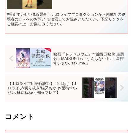
#星街すいせい #綺麗事 ※ホロライブプロダクションから未成年の視
聴者の方々へのお願い で検索してお読みいただくか、下記リンクを
ご確認の上、お楽しみください。
映画『トラペジウム』本編冒頭映像 主題
歌：MAISONdes「なんもない feat. 星街
すいせい, sakuma.」
【ホロライブ用語解説#8】〇〇おじ【ホ
ロライブ/切り抜き/猫又おかゆ/星街すい
せい/桃鈴ねね/不知火フレア】
コメント