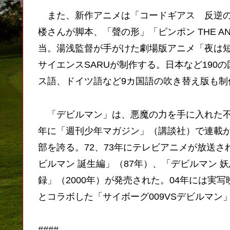
また、新作アニメは「コードギアス 反逆の
楼さんが脚本、「聲の形」「ピンポン THE A
当。湯浅監督が手がけた劇場版アニメ「夜は
サイエンスSARUが制作する。日本など19
ス語、ドイツ語など9カ国語の吹き替え版も制
「デビルマン」は、悪魔の力を手に入れた不動
年に「週刊少年マガジン」（講談社）で連載が
部を誇る。72、73年にテレビアニメが放送さ
ビルマン 誕生編」（87年）、「デビルマン 妖
録」（2000年）が発売された。04年には実写
とコラボした「サイボーグ009VSデビルマ
####