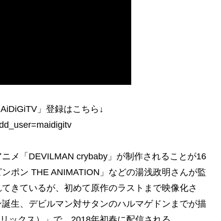
DiGiTV」登録はこちら↓
add_user=maidigitv
EVILMAN crybaby」が制作されることが16
ン THE ANIMATION」などの湯浅政明さんが監
れてきているが、初めて原作のラストまで映像化さ
ン誕生、デビルマン対サタンのハルマゲドンまでが描
トフリックス）」で、2018年初春に配信される。