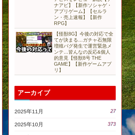
ナアビ】【新作ソシャゲ・
アプリゲーム】【セルラ
ン・売上速報】【新作
RPG】
【怪獣8G】今後の対応で全
てが決まる…ガチャ石無限
増殖バグ発生で運営緊急メ
ンテ…皆んなの反応&個人
的意見【怪獣8号 THE
GAME】【新作ゲームアプ
リ】
アーカイブ
27
2025年11月
373
2025年10月