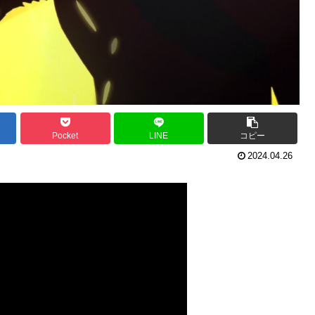
Pocket
LINE
コピー
2024.04.26