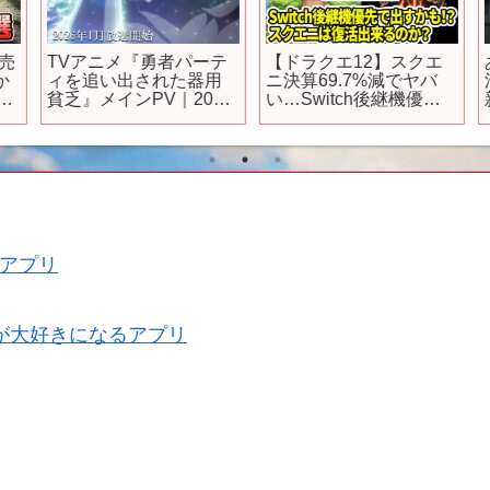
売
TVアニメ『勇者パーテ
【ドラクエ12】スクエ
か
ィを追い出された器用
ニ決算69.7%減でヤバ
貧乏』メインPV｜2026
い…Switch後継機優先
新
作
年1月放送開始
でゲーム出すかも！？
スクエニは復活出来る
#
のか？
アプリ
が大好きになるアプリ