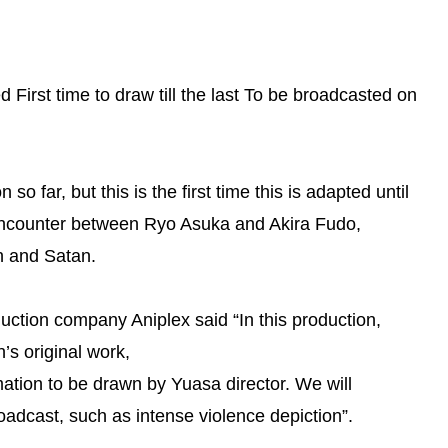
irst time to draw till the last To be broadcasted on
 far, but this is the first time this is adapted until
he encounter between Ryo Asuka and Akira Fudo,
n and Satan.
ction company Aniplex said “In this production,
’s original work,
ation to be drawn by Yuasa director. We will
oadcast, such as intense violence depiction”.