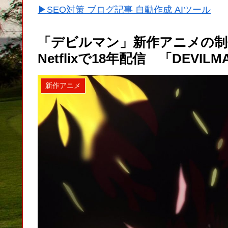
▶SEO対策 ブログ記事 自動作成 AIツール
「デビルマン」新作アニメの
Netflixで18年配信 「DEVILM
新作アニメ