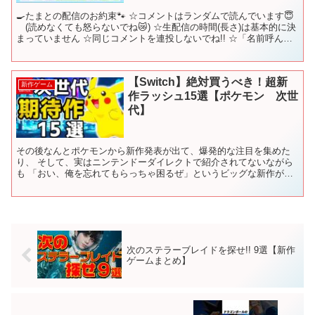
🍳たまとの配信のお約束🐾 ☆コメントはランダムで読んでいます😇
(読めなくても怒らないでね😿) ☆生配信の時間(長さ)は基本的に決
まっていません ☆同じコメントを連投しないでね!! ☆「名前呼ん
で」「あだ名付けて」のコメントはご遠慮くださ...
【Switch】絶対買うべき！超新
新作ゲーム
作ラッシュ15選【ポケモン 次世
代】
その後なんとポケモンから新作発表が出て、爆発的な注目を集めた
り、 そして、実はニンテンドーダイレクトで紹介されてないながら
も 「おい、俺を忘れてもらっちゃ困るぜ」というビッグな新作がう
ごめいている状況が多々あります そんな次世代を担う期待作...
次のステラーブレイドを探せ!! 9選【新作
ゲームまとめ】