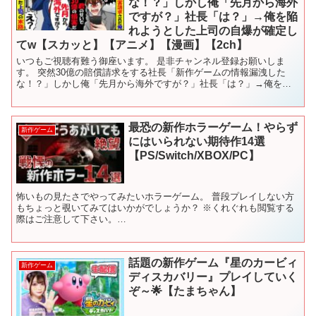
な！？」しかし俺「先月から海外
ですが？」社長「は？」→俺を陥
れようとした上司の自爆が確定し
てw【スカッと】【アニメ】【漫画】【2ch】
いつもご視聴有難う御座います。 是非チャンネル登録お願いしま
す。 突然30億の賠償請求をする社長「新作ゲームの情報漏洩した
な！？」しかし俺「先月から海外ですが？」社長「は？」→俺を陥
れようとした上司の自爆が確定してw 【スカッと】【...
最恐の新作ホラーゲーム！やらず
新作ゲーム
にはいられない期待作14選
【PS/Switch/XBOX/PC】
怖いもの見たさでやってみたいホラーゲーム。 普段プレイしない方
もちょっと覗いてみてはいかがでしょうか？ ※くれぐれも閲覧する
際はご注意して下さい。
━━━━━━━━━━━━━━━━━━━━━━━━━━━ ■ジャ
ンル別・新作ゲーム紹介動画一覧...
話題の新作ゲーム『星のカービィ
新作ゲーム
ディスカバリー』プレイしていく
ぞ～🌟【たまちゃん】