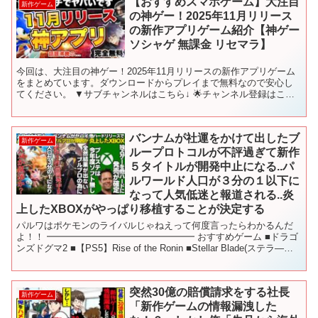
【おすすめスマホゲーム】大注目
新作ゲーム
の神ゲー！2025年11月リリース
の新作アプリゲーム紹介【神ゲー
ソシャゲ 無課金 リセマラ】
今回は、大注目の神ゲー！2025年11月リリースの新作アプリゲーム
をまとめています。ダウンロードからプレイまで無料なので安心し
てください。 ▼サブチャンネルはこちら↓ 🌟チャンネル登録はこち
ら↓↓↓🌟 ━━━━━━━━━━━━━━━━━━━...
バンナムが社運をかけて出したブ
新作ゲーム
ループロトコルが不評過ぎて新作
５タイトルが開発中止になる..パ
ルワールド人口が３分の１以下に
なって人気低迷と報道される..炎
上したXBOXがやっぱり移植することが決定する
パルワはポケモンのライバルじゃねえって何度言ったらわかるんだ
よ！！ ━━━━━━━━━━━━━━━━ おすすめゲーム ■ドラゴ
ンズドグマ2 ■【PS5】Rise of the Ronin ■Stellar Blade(ステラ―ブ
レイド) ■...
突然30億の賠償請求をする社長
新作ゲーム
「新作ゲームの情報漏洩した