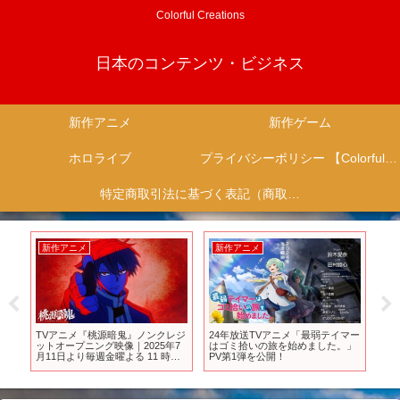
Colorful Creations
日本のコンテンツ・ビジネス
新作アニメ
新作ゲーム
ホロライブ
プライバシーポリシー 【Colorful Creation】
特定商取引法に基づく表記（商取引に関する開示）
新作アニメ
新作アニメ
新
ゲー
TVアニメ『桃源暗鬼』ノンクレジ
24年放送TVアニメ「最弱テイマー
【
作
ットオープニング映像｜2025年7
はゴミ拾いの旅を始めました。」
新作
イ
月11日より毎週金曜よる 11 時か
PV第1弾を公開！
を起
ら日本テレビ系「フラアニ」枠に
テ
て全国30局ネットで放送！
告でよ
#sh