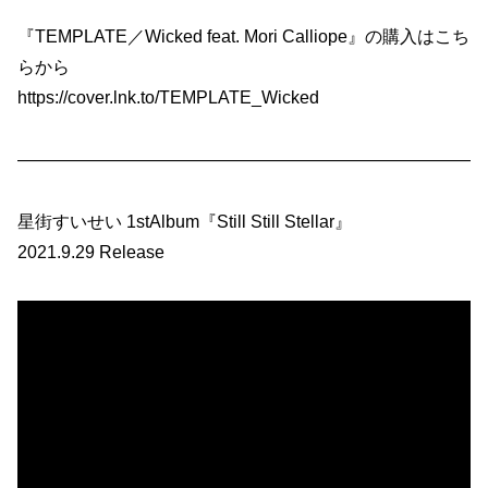
『TEMPLATE／Wicked feat. Mori Calliope』の購入はこち
らから
https://cover.lnk.to/TEMPLATE_Wicked
——————————————————————————
星街すいせい 1stAlbum『Still Still Stellar』
2021.9.29 Release