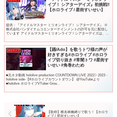
ホロライブ
イブ！ シアターデイズ』初挑戦‼
【ホロライブ / 星街すいせい】
提供：『アイドルマスター ミリオンライブ！ シアターデイズ』 ※
株式会社バンダイナムコエンターテインメントの許可を元に配信し
ています アイドルマスターミリオンライブ！シアターデイズは、
App Store/Google Playにて配信中です...
【踊/Ado】を歌うトワ様の声が
ホロライブ
好きすぎる#ホロライブ #ホロラ
イブ切り抜き #常闇トワ #星街す
いせい #角巻わため
■元ネタ動画 hololive production COUNTDOWN LIVE 2022▷2023 -
hololive side-【#ホロライブカウントダウン】 @YouTubeより
■hololive ホロライブVTuber Grou...
【歌枠】椎名林檎縛りで歌う！【ホロラ
イブ / 星街すいせい】