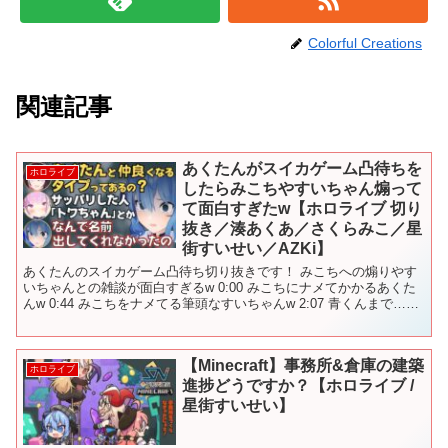
Colorful Creations
関連記事
あくたんがスイカゲーム凸待ちを
ホロライブ
したらみこちやすいちゃん煽って
て面白すぎたw【ホロライブ 切り
抜き／湊あくあ／さくらみこ／星
街すいせい／AZKi】
あくたんのスイカゲーム凸待ち切り抜きです！ みこちへの煽りやす
いちゃんとの雑談が面白すぎるw 0:00 みこちにナメてかかるあくた
んw 0:44 みこちをナメてる筆頭なすいちゃんw 2:07 青くんまで…
2:48 あくたんはいつからみこち...
【Minecraft】事務所&倉庫の建築
ホロライブ
進捗どうですか？【ホロライブ /
星街すいせい】