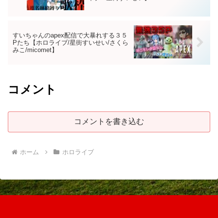
すいちゃんのapex配信で大暴れする３５
Pたち【ホロライブ/星街すいせい/さくら
みこ/micomet】
コメント
コメントを書き込む
ホーム
ホロライブ