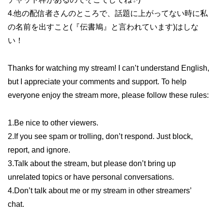
4.他の配信者さんのところで、話題に上がってない時に私
の名前を出すこと(『伝書鳩』と言われています)はしな
い！
Thanks for watching my stream! I can’t understand English,
but I appreciate your comments and support. To help
everyone enjoy the stream more, please follow these rules:
1.Be nice to other viewers.
2.If you see spam or trolling, don’t respond. Just block,
report, and ignore.
3.Talk about the stream, but please don’t bring up
unrelated topics or have personal conversations.
4.Don’t talk about me or my stream in other streamers’
chat.