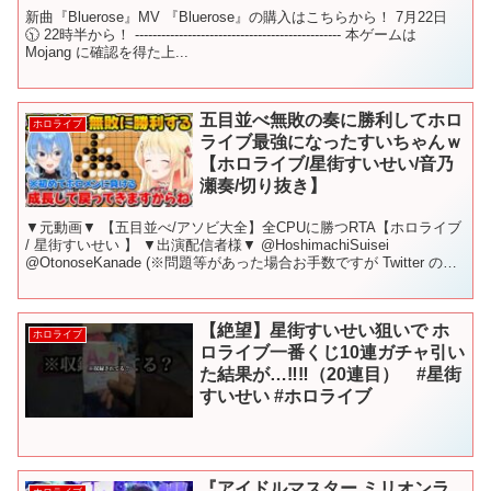
新曲『Bluerose』MV 『Bluerose』の購入はこちらから！ 7月22日
🕥 22時半から！ ----------------------------------------------- 本ゲームは
Mojang に確認を得た上...
五目並べ無敗の奏に勝利してホロ
ホロライブ
ライブ最強になったすいちゃんｗ
【ホロライブ/星街すいせい/音乃
瀬奏/切り抜き】
▼元動画▼ 【五目並べ/アソビ大全】全CPUに勝つRTA【ホロライブ
/ 星街すいせい 】 ▼出演配信者様▼ @HoshimachiSuisei
@OtonoseKanade (※問題等があった場合お手数ですが Twitter の
DM ま...
【絶望】星街すいせい狙いで ホ
ホロライブ
ロライブ一番くじ10連ガチャ引い
た結果が…‼︎‼︎（20連目） #星街
すいせい #ホロライブ
『アイドルマスター ミリオンラ