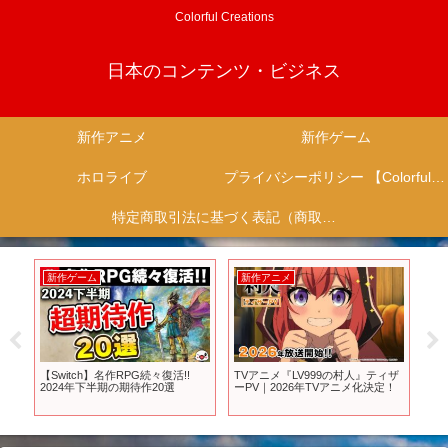
Colorful Creations
日本のコンテンツ・ビジネス
新作アニメ
新作ゲーム
ホロライブ
プライバシーポリシー 【Colorful Creation】
特定商取引法に基づく表記（商取引に関する開示）
新作ゲーム
新作アニメ
新
・ス
【Switch】名作RPG続々復活!!
TVアニメ『LV999の村人』ティザ
【
d
2024年下半期の期待作20選
ーPV｜2026年TVアニメ化決定！
レ
井
要
堂sw