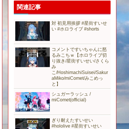
関連記事
対 初見用挨拶 #星街すいせ
い #ホロライブ #shorts
コメントですいちゃんに怒
るみこちｗ【ホロライブ切
り抜き/星街すいせい/さくら
み
こ/HoshimachiSuisei/Sakur
aMiko/miComet/みこめっ
と】
シュガーラッシュ /
miComet(official)
ぎり耐えたすいせい
#hololive #星街すいせい