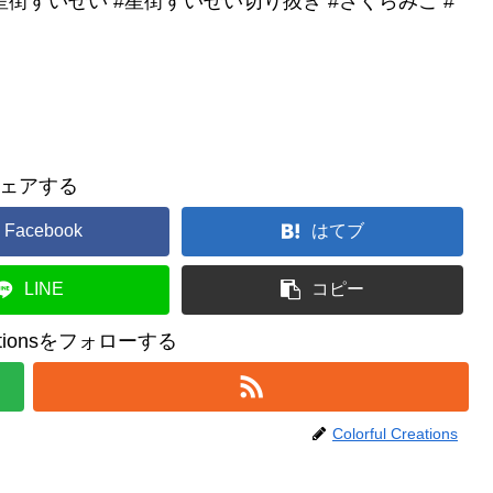
星街すいせい #星街すいせい切り抜き #さくらみこ #
ェアする
Facebook
はてブ
LINE
コピー
reationsをフォローする
Colorful Creations