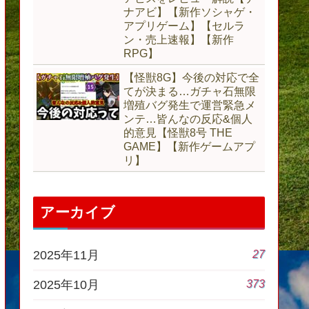
ナアビ】【新作ソシャゲ・
アプリゲーム】【セルラ
ン・売上速報】【新作
RPG】
【怪獣8G】今後の対応で全
てが決まる…ガチャ石無限
増殖バグ発生で運営緊急メ
ンテ…皆んなの反応&個人
的意見【怪獣8号 THE
GAME】【新作ゲームアプ
リ】
アーカイブ
27
2025年11月
373
2025年10月