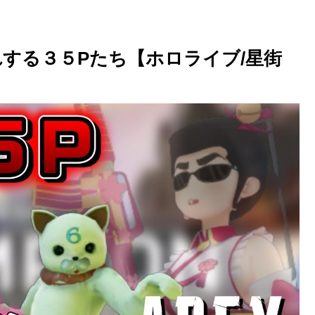
れする３５Pたち【ホロライブ/星街
】