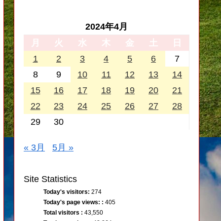
2024年4月
月
火
水
木
金
土
日
1
2
3
4
5
6
7
8
9
10
11
12
13
14
15
16
17
18
19
20
21
22
23
24
25
26
27
28
29
30
« 3月
5月 »
Site Statistics
Today's visitors:
274
Today's page views: :
405
Total visitors :
43,550