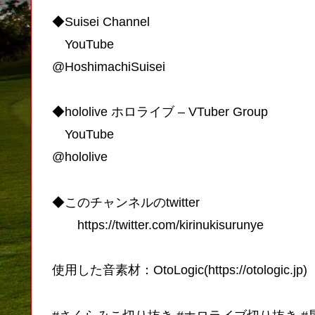
◆Suisei Channel
YouTube
@HoshimachiSuisei
◆hololive ホロライブ – VTuber Group
YouTube
@hololive
◆このチャンネルのtwitter
https://twitter.com/kirinukisurunye
使用した音素材：OtoLogic(https://otologic.jp)