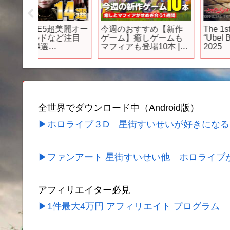
超美麗オー
今週のおすすめ【新作
The 1st Trailer for Ani
ど注目
ゲーム】癒しゲームも
“Ubel Blatt” in January
マフィアも登場10本 |
2025
2025年8月4日〜10日
全世界でダウンロード中（Android版）
▶ホロライブ３D 星街すいせいが好きになる
▶ファンアート 星街すいせい他 ホロライブ
アフィリエイター必見
▶1件最大4万円 アフィリエイト プログラム