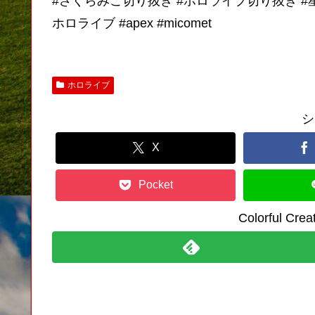
#さくらみこ切り抜き #ホロライブ切り抜き #
ホロライブ #apex #micomet
ホロライブ
シ
X
Pocket
Colorful C