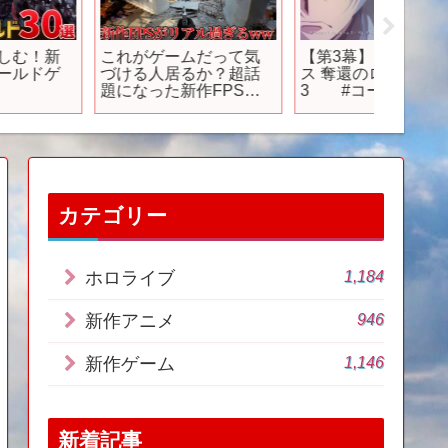
これがゲームだって気
【第3幕】「コードギア
新作Co
づける人居るか？超話
ス 奪還のロゼ」予告
料で時
題になった新作FPSが
3 #コードギアス
Game 
リアルすぎて嘔吐不可
#geassp
避ｗｗｗ。リアルすぎ
て怖い＆爆音銃声で鼓
膜終了ｗｗ
bodycam】
カテゴリー
1,184
ホロライブ
946
新作アニメ
1,146
新作ゲーム
新着記事