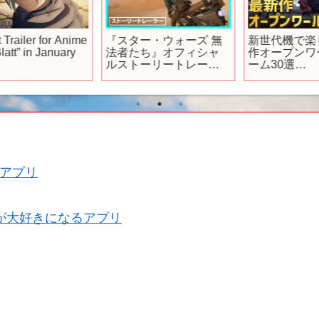
me
『スター・ウォーズ 無
新世代機で楽しむ！新
法者たち』オフィシャ
作オープンワールドゲ
ルストーリートレーラ
ーム30選
ー
【PS/Switch/Steam】
【
アプリ
が大好きになるアプリ