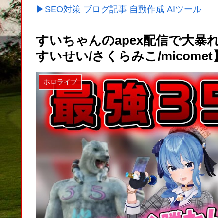
▶SEO対策 ブログ記事 自動作成 AIツール
すいちゃんのapex配信で大暴
すいせい/さくらみこ/micomet
ホロライブ