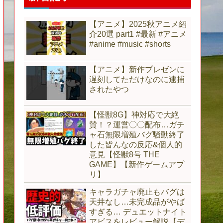
【アニメ】2025秋アニメ紹
介20選 part1 #最新 #アニメ
#anime #music #shorts
【アニメ】新作プレゼンに
遅刻してただけなのに逮捕
されたやつ
【怪獣8G】神対応で大絶
賛！？運営〇〇配布…ガチ
ャ石無限増殖バグ騒動終了
した皆んなの反応&個人的
意見【怪獣8号 THE
GAME】【新作ゲームアプ
リ】
キャラガチャ廃止もバグは
天井なし…未完成品がやば
すぎる… デュエットナイト
アビスをレビュー解説【デ