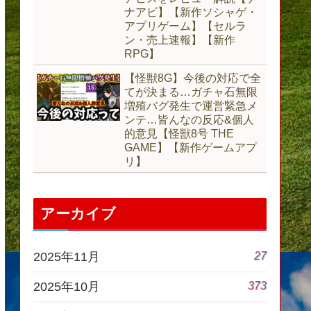
ナアビ】【新作ソシャゲ・
アプリゲーム】【セルラ
ン・売上速報】【新作
RPG】
【怪獣8G】今後の対応で全
てが決まる…ガチャ石無限
増殖バグ発生で運営緊急メ
ンテ…皆んなの反応&個人
的意見【怪獣8号 THE
GAME】【新作ゲームアプ
リ】
アーカイブ
27
2025年11月
373
2025年10月