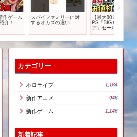
スパイファミリーに対
【最大80％OFF】
脇役な
するオカズの違い
PS「BIG GAMESフェ
メキャラ
ア」セールがお得すぎ
アニメ紹
る！とっておきの10本
ュー #
をご紹介！
アニメ 
【PS5/PS4】
タク #
ソン #sho
長
カテゴリー
1,184
ホロライブ
946
新作アニメ
1,146
新作ゲーム
新着記事