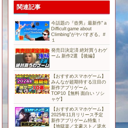
関連記事
今話題の『壺男』最新作” a
Difficult game about
Climbing”がヤバすぎる。#
１
発売日決定済 絶対買うわゲ
ーム 新作2選 【後編】
【おすすめスマホゲーム】
みんなが超期待する注目の
新作アプリゲーム
TOP10【無料 面白い ソシ
ャゲ】
【おすすめスマホゲーム】
2025年11月リリース予定
新作アプリゲーム特集！
【地獄楽／文豪スト／逆水