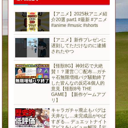
【アニメ】2025秋アニメ紹
介20選 part1 #最新 #アニメ
#anime #music #shorts
【アニメ】新作プレゼンに
遅刻してただけなのに逮捕
されたやつ
【怪獣8G】神対応で大絶
賛！？運営〇〇配布…ガチ
ャ石無限増殖バグ騒動終了
した皆んなの反応&個人的
意見【怪獣8号 THE
GAME】【新作ゲームアプ
リ】
キャラガチャ廃止もバグは
天井なし…未完成品がやば
すぎる… デュエットナイト
アビスをレビュー解説【デ