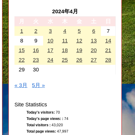
2024年4月
月
火
水
木
金
土
日
1
2
3
4
5
6
7
8
9
10
11
12
13
14
15
16
17
18
19
20
21
22
23
24
25
26
27
28
29
30
« 3月
5月 »
Site Statistics
Today's visitors:
70
Today's page views: :
74
Total visitors :
43,020
Total page views:
47,997