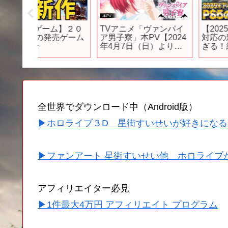
ム】２０
TVアニメ「ヴァンパイ
【2025年下半期】PS5
売ゲーム
ア男子寮」本PV【2024
対応の新作が激アツす
年4月7日（日）より放
ぎる！絶対買うべき期
送開始！】
待作30選【2026 PS5 
すすめゲーム】
全世界でダウンロード中（Android版）
▶ホロライブ３D 星街すいせいが好きになる
▶ファンアート 星街すいせい他 ホロライブ
アフィリエイター必見
▶1件最大4万円 アフィリエイト プログラム