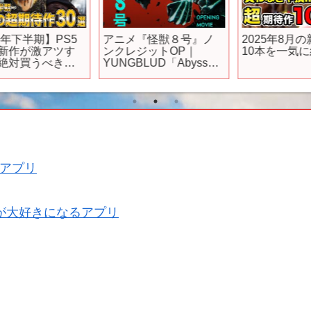
アニメ『怪獣８号』ノ
2025年8月の新作ゲーム
ンクレジットOP｜
10本を一気に紹介！
YUNGBLUD「Abyss」
お
｜毎週土曜23時～放
送・配信
アプリ
が大好きになるアプリ