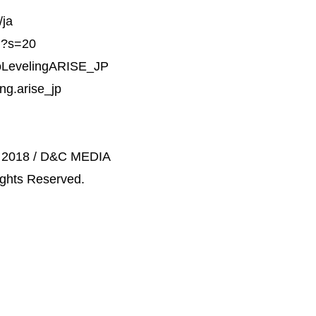
/ja
P?s=20
oLevelingARISE_JP
ng.arise_jp
 2018 / D&C MEDIA
ights Reserved.