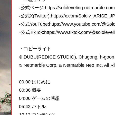
-公式ページ:https://sololeveling.netmarble.com
-公式X(Twitter):https://x.com/Sololv_ARISE_J
-公式YouTube:https://www.youtube.com/@Sol
-公式TikTok:https://www.tiktok.com/@sololeveli
・コピーライト
©︎ DUBU(REDICE STUDIO), Chugong, h-goon
©︎ Netmarble Corp. & Netmarble Neo Inc. All R
00:00 はじめに
00:36 概要
04:06 ゲームの感想
05:42 バトル
10:12 コンテンツ