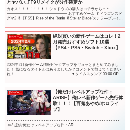
とヤバい..FF9リメイクが分作確定か
カオス！！！！！！！！ シャドウズの購入はコチラから＾＾
━━━━━━━━━━━━━━━━ おすすめゲーム 🥬ドラゴンズド
グマ2 🥬【PS5】Rise of the Ronin 🥬Stellar Blade(ステラ―ブレイ
ド) 🥬Marve...
絶対買いの新作ゲームはコレ！2
新作ゲーム
月発売おすすめソフト10選
【PS4・PS5・Switch・Xbox】
2024年2月新作ゲーム情報ピックアップをギュッとまとめてみまし
た！ 気になるタイトルはありましたか？コメントで教えてください
ね！ ───────────────────── ▼タイムスタンプ 00:00 OP
00:12 GRANBLUE...
【俺だけレベルアップな件：
新作ゲーム
ARISE】俺レベ新作ゲーム先行体
験！！！【百鬼あやめ/ホロライ
ブ】
- - - - - - - - - - - - - - - - - -- - - - - - - - - - - - - - - - - -- - - - - - - - - - - - - -
-ഒ˖° 提供:俺だけレベルアップな件：AR...