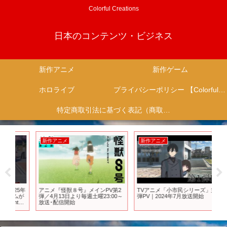
Colorful Creations
日本のコンテンツ・ビジネス
新作アニメ
新作ゲーム
ホロライブ
プライバシーポリシー 【Colorful Creation】
特定商取引法に基づく表記（商取引に関する開示）
新作アニメ
新作アニメ
新
5年
アニメ『怪獣８号』メインPV第2
TVアニメ「小市民シリーズ」第1
【P
が
弾／4月13日より毎週土曜23:00～
弾PV｜2024年7月放送開始
リ
放送･配信開始
ゲ
Welc
#We