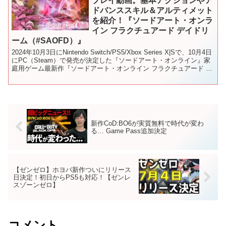
プレイ動画。基本アクションやア
ドバンススキル＆アルティメット
を紹介！『ソードアート・オンラ
イン フラクチュアード デイドリ
ーム（#SAOFD）』
2024年10月3日にNintendo Switch/PS5/Xbox Series X|Sで、10月4日
にPC（Steam）で発売が決定した『ソードアート・オンライン』家
庭用ゲーム最新作『ソードアート・オンライン フラクチュアード デ
イド...
新作CoD:BO6が実質無料で時代が変わ
る… Game Pass追加決定
【ゼンゼロ】ホヨバ新作ついにリリース
日決定！初日からPS5も対応！【ゼンレ
スゾーンゼロ】
コメント