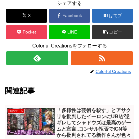
シェアする
X
Facebook
はてブ
Pocket
LINE
コピー
Colorful Creationsをフォローする
Colorful Creations
関連記事
「多様性は芸術を殺す」とアサク
新作ゲーム
リを批判したイーロンにUBIが逆
ギレしてシャドウズは最高のゲー
ムと宣言..コンサル拒否でIGN等
から批判されてる新作さんが色々