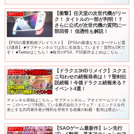
【衝撃】任天堂の次世代機がリー
新作ゲーム
ク！ タイトルの一部が判明！？
さらに公式が次世代機の質問に一
部回答！ 信憑性も解説！
【PS5の重要動画プレイリスト】 【PS5の最適なモニター/テレビ選
び講座】 ■サブチャンネルでは主に生放送しています！質問もOKで
す！ ■Twitterはこちら！ ■毎月のPS4、PS5新作まとめはこちら 〇
使用しているBGM - - -...
【ドラクエ3HDリメイク】スクエ
新作ゲーム
ニ匂わせの続報発表は！？聖剣伝
説続報！今後ドラクエ続報来る？
イベント4選！
チャンネル登録はこちら→ サブチャンネル→ アオイゲームツイッタ
ー このページで利用している株式会社スクウェア・エニックスを代
表とする共同著作者が権利を所有する画像の転載・配布は禁止いた
します。 © ARMOR PROJECT/BIRD S...
【SAOゲーム最新作】レン先行
新作ゲーム