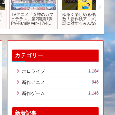
TVアニメ「女神のカフ
ゆるく楽しめる作品多
TVア
ェテラス」第2期第1弾
数！新作秋アニメ第１
少女と
V-Family ver.- | 7/4(木)
話に対するみんなの反
た。』
放送開始
応 #アニメ
2024.7 
カテゴリー
1,184
ホロライブ
946
新作アニメ
1,146
新作ゲーム
新着記事