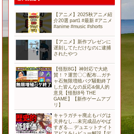
【アニメ】2025秋アニメ紹
介20選 part1 #最新 #アニメ
#anime #music #shorts
【アニメ】新作プレゼンに
遅刻してただけなのに逮捕
されたやつ
【怪獣8G】神対応で大絶
賛！？運営〇〇配布…ガチ
ャ石無限増殖バグ騒動終了
した皆んなの反応&個人的
意見【怪獣8号 THE
GAME】【新作ゲームアプ
リ】
キャラガチャ廃止もバグは
天井なし…未完成品がやば
すぎる… デュエットナイト
アビスをレビュー解説【デ