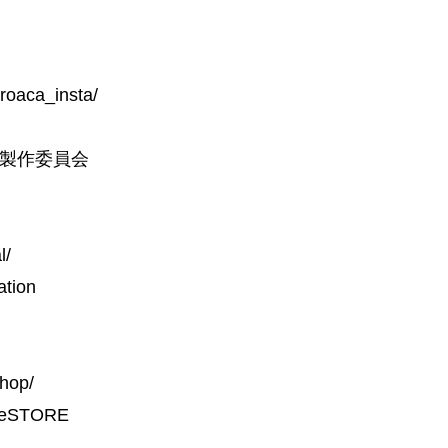
oaca_insta/
製作委員会
l/
tion
hop/
meSTORE