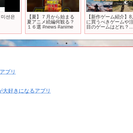
【夏】７月から始まる
【新作ゲーム紹介】8月
夏アニメ続編何観る？
に買うべきゲームや注
１６選 #news #anime
目のゲームはどれ？鬼
P
滅の刃新作からメタル
ギアも！発売されるゲ
ームに正直思うところ
【PS5/Switch2/おすす
めゲームソフト】
アプリ
が大好きになるアプリ