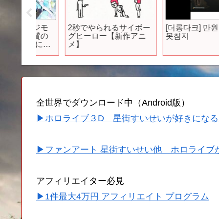
デジモ
2秒でやられるサイボー
[더롱다크] 만원 미션은
絶賛の
グヒーロー【新作アニ
못참지
ゲーにな
メ】
験版感
トーリ
レンジャ
全世界でダウンロード中（Android版）
▶ホロライブ３D 星街すいせいが好きになる
▶ファンアート 星街すいせい他 ホロライブ
アフィリエイター必見
▶1件最大4万円 アフィリエイト プログラム