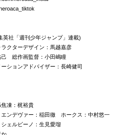
roaca_tiktok
集英社「週刊少年ジャンプ」連載)
ャラクターデザイン：馬越嘉彦
祐己 総作画監督：小田嶋瞳
メーションアドバイザー：長崎健司
轟焦凍：梶裕貴
 エンデヴァー：稲田徹 ホークス：中村悠一
・シェルビーノ：生見愛瑠
ほか