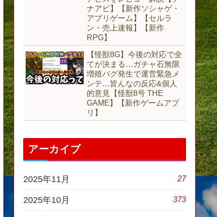
ナアビ】【新作ソシャゲ・
アプリゲーム】【セルラ
ン・売上速報】【新作
RPG】
【怪獣8G】今後の対応で全
てが決まる…ガチャ石無限
増殖バグ発生で運営緊急メ
ンテ…皆んなの反応&個人
的意見【怪獣8号 THE
GAME】【新作ゲームアプ
リ】
アーカイブ
27
2025年11月
373
2025年10月