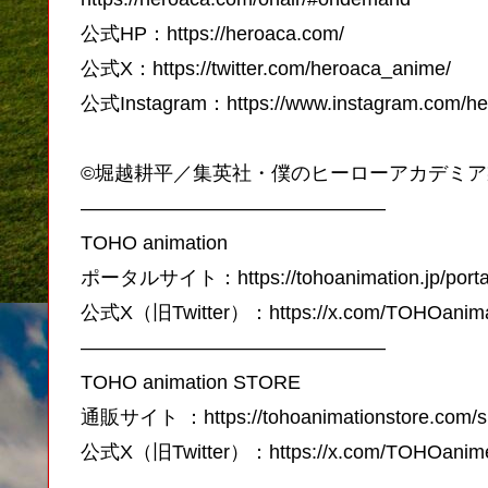
公式HP：https://heroaca.com/
公式X：https://twitter.com/heroaca_anime/
公式Instagram：https://www.instagram.com/her
©堀越耕平／集英社・僕のヒーローアカデミア
———————————————–
TOHO animation
ポータルサイト：https://tohoanimation.jp/porta
公式X（旧Twitter）：https://x.com/TOHOanima
———————————————–
TOHO animation STORE
通販サイト ：https://tohoanimationstore.com/s
公式X（旧Twitter）：https://x.com/TOHOani
———————————————–