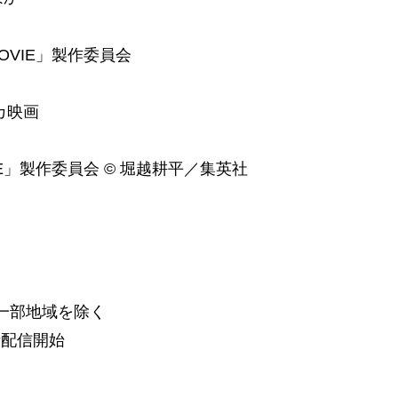
OVIE」製作委員会
カ映画
VIE」製作委員会 © 堀越耕平／集英社
一部地域を除く
話配信開始