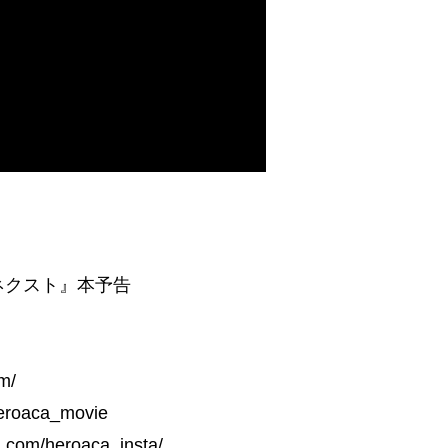
アネクスト』本予告
m/
eroaca_movie
om/heroaca_insta/