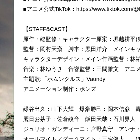
■アニメ公式TikTok：https://www.tiktok.com/@he
【STAFF&CAST】
原作・総監修・キャラクター原案：堀越耕平(
監督：岡村天斎 脚本：黒田洋介 メインキ
キャラクターデザイン・メイン作画監督：林
音楽：林ゆうき 音響監督：三間雅文 アニ
主題歌:「ホムンクルス」Vaundy
アニメーション制作：ボンズ
緑谷出久：山下大輝 爆豪勝己：岡本信彦 
麗日お茶子：佐倉綾音 飯田天哉：石川界人
ジュリオ・ガンディーニ：宮野真守 アンナ
オールマイト／ダークマイト：三宅健太 