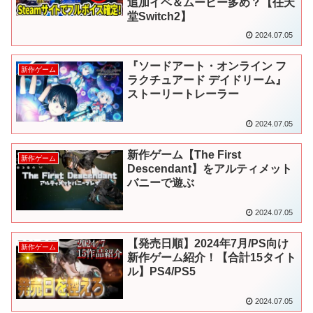
追加イベ＆ムービー多め？【任天
堂Switch2】
2024.07.05
『ソードアート・オンライン フ
新作ゲーム
ラクチュアード デイドリーム』
ストーリートレーラー
2024.07.05
新作ゲーム【The First
新作ゲーム
Descendant】をアルティメット
バニーで遊ぶ
2024.07.05
【発売日順】2024年7月/PS向け
新作ゲーム
新作ゲーム紹介！【合計15タイト
ル】PS4/PS5
2024.07.05