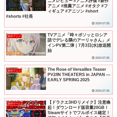
ニメレビュー #アニメ評価 #新作
アニメ #推薦アニメ #オタク #フ
ィギュア #アニソン #short
#shorts #社長
2024.07.05
TVアニメ「時々ボソッとロシア
新作アニメ
語でデレる隣のアーリャさん」メ
インPV第二弾｜7月3日(水)放送開
始
2024.07.05
The Rose of Versailles Teaser
新作アニメ
PV2/IN THEATERS in JAPAN —
EARLY SPRING 2025
2024.07.05
【ドラクエ3HDリメイク】注意喚
新作ゲーム
起！ダウンロード版容量20GB！
Steamサイトでフルボイス確定！