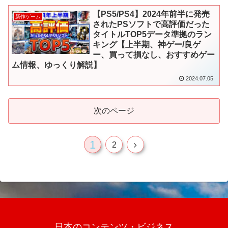
【PS5/PS4】2024年前半に発売
新作ゲーム
されたPSソフトで高評価だった
タイトルTOP5データ準拠のラン
キング【上半期、神ゲー/良ゲ
ー、買って損なし、おすすめゲー
ム情報、ゆっくり解説】
2024.07.05
次のページ
1
次
2
へ
日本のコンテンツ・ビジネス