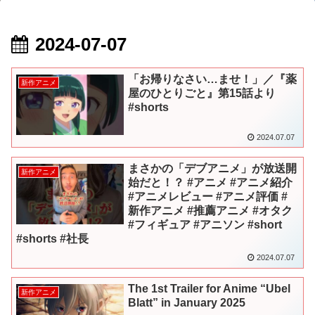
2024-07-07
「お帰りなさい…ませ！」／『薬
新作アニメ
屋のひとりごと』第15話より
#shorts
2024.07.07
まさかの「デブアニメ」が放送開
新作アニメ
始だと！？ #アニメ #アニメ紹介
#アニメレビュー #アニメ評価 #
新作アニメ #推薦アニメ #オタク
#フィギュア #アニソン #short
#shorts #社長
2024.07.07
The 1st Trailer for Anime “Ubel
新作アニメ
Blatt” in January 2025