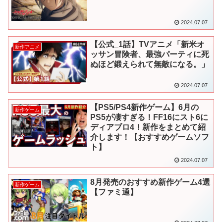
2024.07.07
【公式_1話】TVアニメ「新米オ
新作アニメ
ッサン冒険者、最強パーティに死
ぬほど鍛えられて無敵になる。」
2024.07.07
【PS5/PS4新作ゲーム】6月の
新作ゲーム
PS5が凄すぎる！FF16にスト6に
ディアブロ4！新作をまとめて紹
介します！【おすすめゲームソフ
ト】
2024.07.07
8月発売のおすすめ新作ゲーム4選
新作ゲーム
【ファミ通】