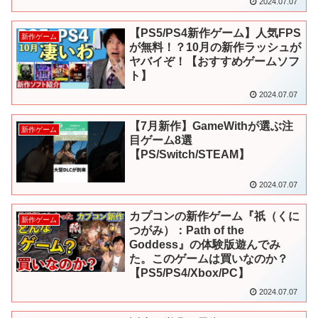
2024.07.07
【PS5/PS4新作ゲーム】人気FPS
新作ゲーム
が無料！？10月の新作ラッシュが
ヤバイぞ！【おすすめゲームソフ
ト】
2024.07.07
【7月新作】GameWithが選ぶ注
新作ゲーム
目ゲーム8選
【PS/Switch/STEAM】
2024.07.07
カプコンの新作ゲーム『祇（くに
新作ゲーム
つがみ）：Path of the
Goddess』の体験版遊んでみ
た。このゲームは買いなのか？
【PS5/PS4/Xbox/PC】
2024.07.07