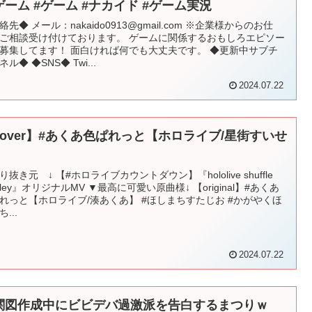
ゲーム #ゲーム #ナカイド #ゲーム実況
絡先◆ メール：nakaido0913@gmail.com ※企業様からのお仕
ご相談受け付けております。 ゲームに関係するおもしろエピソー
募集してます！ 面白ければ何でも大丈夫です。 ◆更新中サブチ
ル◆ ◆SNS◆ Twi...
2024.07.22
cover】#あくあ色ぱれっと【ホロライブ/星街すいせ
】
り抜き元 ↓ 【#ホロライブカウントダウン】『hololive shuffle
dley』オリジナルMV ▼最高に可愛い原曲様↓ 【original】#あくあ
れっと【ホロライブ/湊あくあ】 #ほしまちすたじお #かがやくほ
...
2024.07.22
関図作成中にビビデバ過激派を告白するまつりｗ