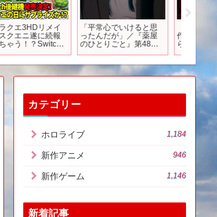
【最新作】え…？これ
【公式】アニメ「ポケ
想像の1
ゲーム画面…？実写級
ットモンスター」第48
の新作
グラフィックな超絶期
話「輝け！炎とアート
するし
待の新作ゲーム１５
のきらめき」（見逃し
選！ 【最新ゲーム紹
配信）
介】【おすすめゲー
】【PS4/PS5
ro/Switch
/XSX/STEAM】
カテゴリー
1,184
ホロライブ
946
新作アニメ
1,146
新作ゲーム
新着記事