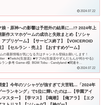
2024.07.22
マ娘・原神への影響は予想外の結果に…!? 2024年上
期新作スマホゲームの成功と失敗まとめ【ソシャ
・アプリゲーム】【サービス終了】【VOICEROID
説】【セルラン・売上】【おすすめゲーム】
ムの最新情報が気になる方はチャンネル登録お願いします！
itter : ■Twitch(生放送): ■サブch(生放送やずんだもんが何かやる):
ラン参考 Game-i様: BGM:Tobu - Candyland ■関連キ...
2024.07.22
調査】今年のソシャゲが強すぎて大苦戦…「2024年
ゲーランキング」で1位に輝いたのは…【学園アイ
ルマスター】【学マス】【鳴潮】【俺アラ】【エク
アストリス】【ソシャゲ】【神ゲー】