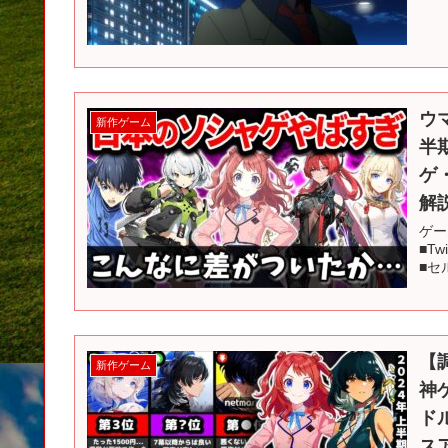
ウ
新作ゲーム
半
ゲ
解
ゲー
■Tw
■セル
【
新作ゲーム
神
ド
ス