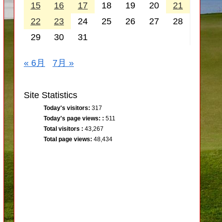
15
16
17
18
19
20
21
22
23
24
25
26
27
28
29
30
31
« 6月
7月 »
Site Statistics
Today's visitors:
317
Today's page views: :
511
Total visitors :
43,267
Total page views:
48,434