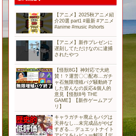
【アニメ】2025秋アニメ紹
介20選 part1 #最新 #アニメ
#anime #music #shorts
【アニメ】新作プレゼンに
遅刻してただけなのに逮捕
されたやつ
【怪獣8G】神対応で大絶
賛！？運営〇〇配布…ガチ
ャ石無限増殖バグ騒動終了
した皆んなの反応&個人的
意見【怪獣8号 THE
GAME】【新作ゲームアプ
リ】
キャラガチャ廃止もバグは
天井なし…未完成品がやば
すぎる… デュエットナイト
アビスをレビュー解説【デ