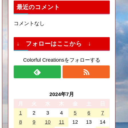
最近のコメント
コメントなし
↓ フォローはここから ↓
Colorful Creationsをフォローする
2024年7月
月
火
水
木
金
土
日
1
2
3
4
5
6
7
8
9
10
11
12
13
14