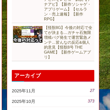
ナアビ】【新作ソシャゲ・
アプリゲーム】【セルラ
ン・売上速報】【新作
RPG】
【怪獣8G】今後の対応で全
てが決まる…ガチャ石無限
増殖バグ発生で運営緊急メ
ンテ…皆んなの反応&個人
的意見【怪獣8号 THE
GAME】【新作ゲームアプ
リ】
アーカイブ
27
2025年11月
373
2025年10月