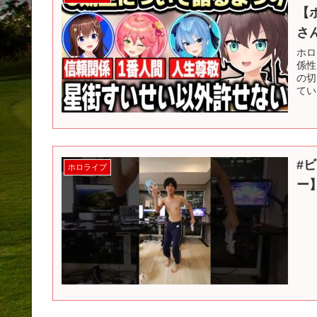
【
さ
ホロ
係性
の切
てい
#
ホロライブ
ー】