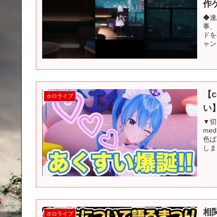
作
◆連
事、
ドを
ャンネ
【
ホロライブ
い
▼切
me
色ぱ
しまち
相
ホロライブ