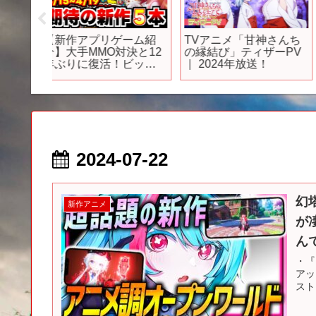
ると思
【発狂】サワヤンに新
TVアニメ「ダンジョ
『薬屋
作の超鬼畜ゲームをや
飯」WEB予告｜第21
第48話
らせてみた結果w w w w
『卵/黄金郷』
2024-07-22
幻
新作アニメ
が
んで
・『
アップ
スト