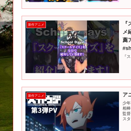
『
新作アニメ
メ
薦ア
#s
『ス
ア
新作アニメ
少年
相棒
監督
スタ