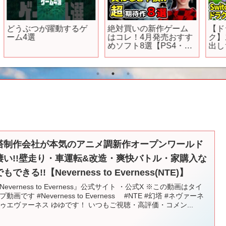
ン
今週のおすすめ【新作
【最新】２０２５年夏
話
ゲーム】癒しゲームも
の異世界系アニメ３
マフィアも登場10本 |
選！#anime
2025年8月4日〜10日
ム
P
２
塔制作会社が本気のアニメ調新作オープンワールド
凄い!!壁走り・車運転&改造・爽快バトル・家購入な
もできる!!【Neverness to Everness(NTE)】
Neverness to Everness』公式サイト ・公式X ※この動画はタイ
動画です #Neverness to Everness #NTE #幻塔 #ネヴァーネ
ゥエヴァーネス ゆゆです！ いつもご視聴・高評価・コメン...