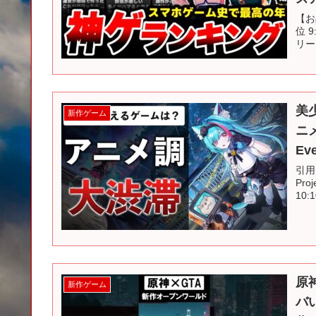
【お品
位 
リー
美
新作ゲーム
ニメ
Ev
引用：
Pro
10
原
新作ゲーム
バい