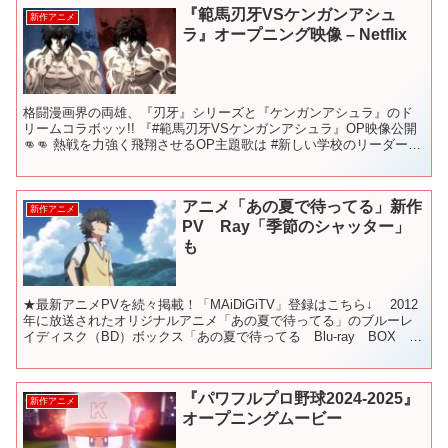
『範馬刃牙VSケンガンアシュ
新作アニメ
ラ』オープニング映像 – Netflix
格闘漫画界の両雄、『刃牙』シリーズと『ケンガンアシュラ』のド
リームコラボッッ!! 『#範馬刃牙VSケンガンアシュラ』OP映像公開
👊👊 熱戦を力強く飛翔させるOP主題歌は #新しい学校のリーダーズ
「Fly High」!! 💥キャスト 範馬刃牙...
アニメ「あの夏で待ってる」新作
新作アニメ
PV Ray「季節のシャッター」
も
★最新アニメPVを続々掲載！「MAiDiGiTV」登録はこちら↓ 2012
年に放送されたオリジナルアニメ「あの夏で待ってる」のブルーレ
イディスク（BD）ボックス「あの夏で待ってる Blu-ray BOX
Complete Edition」...
『パワフルプロ野球2024-2025』
新作アニメ
オープニングムービー