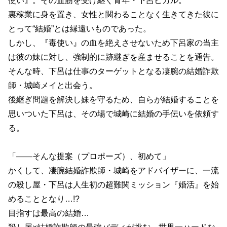
使い』。その血筋を受け継ぐ青年・下呂ヒカル。
裏稼業に身を置き、女性と関わることなく生きてきた彼に
とって“結婚”とは縁遠いものであった。
しかし、『毒使い』の血を絶えさせないため下呂家の当主
は彼の妹に対し、強制的に跡継ぎを産ませることを通告。
そんな時、下呂は仕事のターゲットとなる凄腕の結婚詐欺
師・城崎メイと出会う。
後継ぎ問題を解決し妹を守るため、自らが結婚することを
思いついた下呂は、その場で城崎に結婚の手伝いを依頼す
る。
「――そんな提案（プロポーズ）、初めて」
かくして、凄腕結婚詐欺師・城崎をアドバイザーに、一流
の殺し屋・下呂は人生初の超難関ミッション『婚活』を始
めることとなり…!?
目指すは最高の結婚…