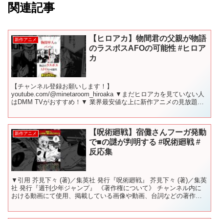
関連記事
【ヒロアカ】物間君の父親が物語
新作アニメ
のラスボスAFOの可能性 #ヒロア
カ
【チャンネル登録お願いします！】
youtube.com/@minetaroom_hiroaka ▼まだヒロアカを見ていない人
はDMM TVがおすすめ！▼ 業界最安値な上に新作アニメの見放題作
品数と先行配信数No.1 今なら最初の1カ月は"...
【呪術廻戦】宿儺さんフーガ発動
新作アニメ
で■の謎が判明する #呪術廻戦 #
反応集
▼引用 芥見下々 (著)／集英社 発行『呪術廻戦』 芥見下々 (著)／集英
社 発行『週刊少年ジャンプ』 《著作権について》 チャンネル内に
おける動画にて使用、掲載している画像や動画、台詞などの著作
権・肖像権等は、各権利所有者様に帰属致します...