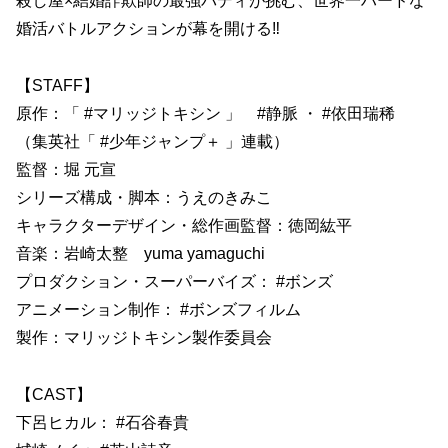
殺し屋×結婚詐欺師の最強バディが挑む、世界一ハードな
婚活バトルアクションが幕を開ける‼︎
【STAFF】
原作：「 #マリッジトキシン 」 #静脈 ・ #依田瑞稀
（集英社「 #少年ジャンプ＋ 」連載）
監督：堀 元宣
シリーズ構成・脚本：うえのきみこ
キャラクターデザイン・総作画監督：徳岡紘平
音楽：岩崎太整 yuma yamaguchi
プロダクション・スーパーバイズ： #ボンズ
アニメーション制作： #ボンズフィルム
製作：マリッジトキシン製作委員会
【CAST】
下呂ヒカル： #石谷春貴