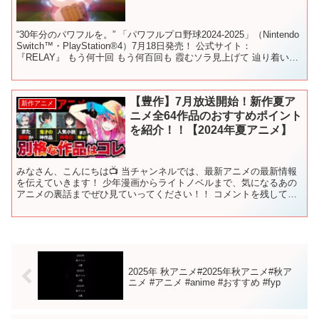
“30年分のパワフルを。” 「パワフルプロ野球2024-2025」（Nintendo
Switch™・PlayStation®4）7月18日発売！ 公式サイト：
『RELAY』 もう何十回 もう何百回も 霞むソラ見上げて 辿り着いた
場所が ...
【豊作】7月放送開始！新作夏ア
新作アニメ
ニメ全64作品のおすすめポイント
を紹介！！【2024年夏アニメ】
みなさん、こんにちは📺 当チャンネルでは、最新アニメの最新情報
を伝えていきます！ 少年漫画からライトノベルまで、気になるあの
アニメの裏話までぜひ見ていってください！！ コメントを残してく
れると、嬉しいです。 チャンネル登録、高評価もぜひお願...
2025年 秋アニメ#2025年秋アニメ#秋ア
ニメ #アニメ #anime #おすすめ #fyp