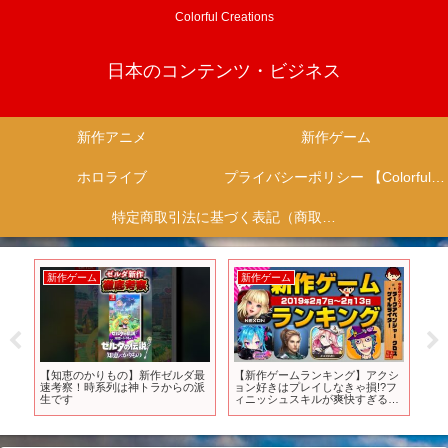
Colorful Creations
日本のコンテンツ・ビジネス
新作アニメ
新作ゲーム
ホロライブ
プライバシーポリシー 【Colorful Creation】
特定商取引法に基づく表記（商取引に関する開示）
新作ゲーム
新作ゲーム
新
ラ
【知恵のかりもの】新作ゼルダ最
【新作ゲームランキング】アクシ
【
選
速考察！時系列は神トラからの派
ョン好きはプレイしなきゃ損!?フ
続
生です
ィニッシュスキルが爽快すぎる
ゲ
『ダークアベンジャー クロス』が
ランクイン！