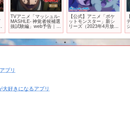
TVアニメ「マッシュル-
【公式】アニメ「ポケ
T
MASHLE- 神覚者候補選
ットモンスター」新シ
:
抜試験編」web予告｜第
リーズ（2023年4月放
19話「マッシュ・バー
送）予告映像②
ンデッドと音の魔法使
い」
#
アプリ
が大好きになるアプリ