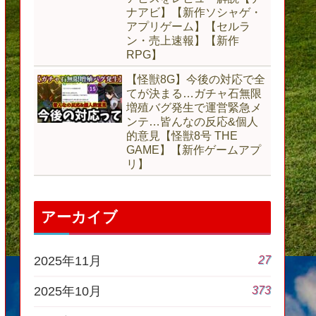
ナアビ】【新作ソシャゲ・
アプリゲーム】【セルラ
ン・売上速報】【新作
RPG】
【怪獣8G】今後の対応で全
てが決まる…ガチャ石無限
増殖バグ発生で運営緊急メ
ンテ…皆んなの反応&個人
的意見【怪獣8号 THE
GAME】【新作ゲームアプ
リ】
アーカイブ
27
2025年11月
373
2025年10月