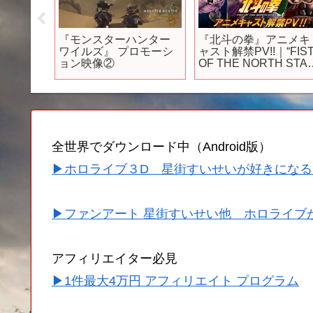
却バッテ
『モンスターハンター
『北斗の拳』アニメキ
ジット
ワイルズ』 プロモーシ
ャスト解禁PV!!｜“FIS
｜Mrs.
ョン映像②
OF THE NORTH STAR
LE「ライ
HOKUTO NO KEN”
Anime Cast
Announcement Trailer
全世界でダウンロード中（Android版）
▶ホロライブ３D 星街すいせいが好きになる
▶ファンアート 星街すいせい他 ホロライブ
アフィリエイター必見
▶1件最大4万円 アフィリエイト プログラム