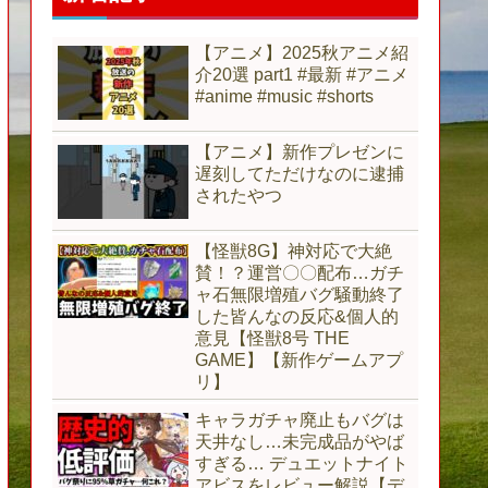
【アニメ】2025秋アニメ紹
介20選 part1 #最新 #アニメ
#anime #music #shorts
【アニメ】新作プレゼンに
遅刻してただけなのに逮捕
されたやつ
【怪獣8G】神対応で大絶
賛！？運営〇〇配布…ガチ
ャ石無限増殖バグ騒動終了
した皆んなの反応&個人的
意見【怪獣8号 THE
GAME】【新作ゲームアプ
リ】
キャラガチャ廃止もバグは
天井なし…未完成品がやば
すぎる… デュエットナイト
アビスをレビュー解説【デ