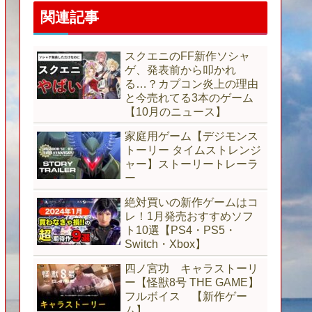
関連記事
スクエニのFF新作ソシャ
ゲ、発表前から叩かれ
る…？カプコン炎上の理由
と今売れてる3本のゲーム
【10月のニュース】
家庭用ゲーム【デジモンス
トーリー タイムストレンジ
ャー】ストーリートレーラ
ー
絶対買いの新作ゲームはコ
レ！1月発売おすすめソフ
ト10選【PS4・PS5・
Switch・Xbox】
四ノ宮功 キャラストーリ
ー【怪獣8号 THE GAME】
フルボイス 【新作ゲー
ム】