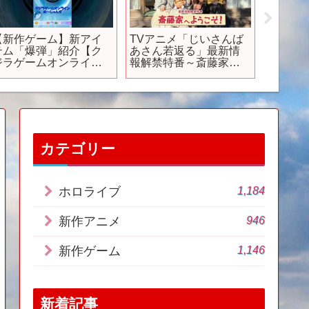
【新作ゲーム】新アイ
TVアニメ「じいさんば
【勝手
テム「爆弾」紹介【ク
あさん若返る」最新情
ン新作
ジラゲームオンライン
報解禁特番～斎藤家へ
ます【
お～しゃんず】 #クジラ
ようこそ！～
ブレイ
ゲームオンラインお～
しゃんず #新作ゲーム #
ゲーム #パズルゲーム
steam #indiegame
カテゴリー
1,184
ホロライブ
946
新作アニメ
1,146
新作ゲーム
新着記事