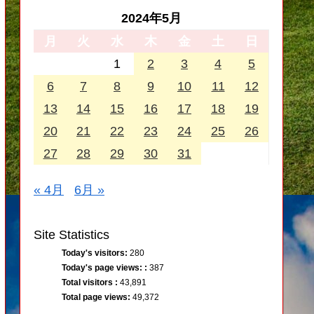
2024年5月
月
火
水
木
金
土
日
1
2
3
4
5
6
7
8
9
10
11
12
13
14
15
16
17
18
19
20
21
22
23
24
25
26
27
28
29
30
31
« 4月
6月 »
Site Statistics
Today's visitors:
280
Today's page views: :
387
Total visitors :
43,891
Total page views:
49,372