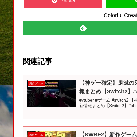
Pocket
Colorful C
関連記事
【神ゲー確定】鬼滅の刃
新作ゲーム
報まとめ【Switch2】#s
#vtuber #ゲーム #swi
新情報まとめ【Switch2】#sho
【SWBF2】新作ゲ
新作ゲーム