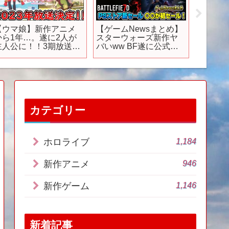
【ウマ娘】新作アニメ
【ゲームNewsまとめ】
【新作F
から1年…。遂に2人が
スターウォーズ新作ヤ
20億円
主人公に！！3期放送決
バいww BF遂に公式が
イクな
定！！「ウマ娘 プリテ
次回作の情報を解禁！
ルFPSがすご
ィーダービーseason3」
遂に〇〇が初セール！
Zone Wa
2023年放送決定！！！
パワプロ最新〇〇を発
【キタサンブラック】
表！ PSストアスプリン
【サトノダイヤモン
グセール第二弾も！
ド】
カテゴリー
1,184
ホロライブ
946
新作アニメ
1,146
新作ゲーム
新着記事