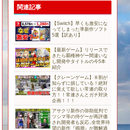
関連記事
【Switch】早くも激安にな
ってしまった準新作ソフト
5選【訳あり】
【最新ゲーム】リリースで
きたら覇権神ゲー間違いな
し開発中タイトルの今5本
紹介
【クレーンゲーム】８割が
知らずに損している！絶対
に覚えて欲しい常連の取り
方！！常連さんとガチ対決
企画！！！
アサクリ新作の弥助批判で
ツシマ等の侍ゲーが再評価
され開発者も反応..全世界待
望の新作『鳴潮』が難解過