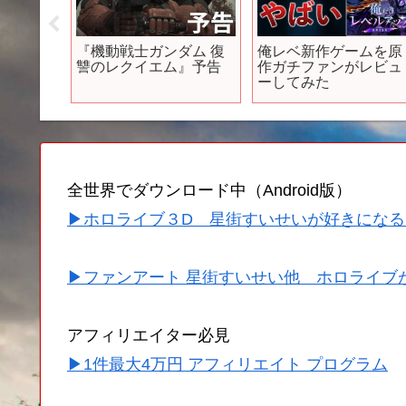
レ詐欺
『機動戦士ガンダム 復
俺レベ新作ゲームを原
ニメ】
讐のレクイエム』予告
作ガチファンがレビュ
ーしてみた
全世界でダウンロード中（Android版）
▶ホロライブ３D 星街すいせいが好きになる
▶ファンアート 星街すいせい他 ホロライブ
アフィリエイター必見
▶1件最大4万円 アフィリエイト プログラム