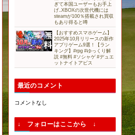
ぎて本国ユーザーもお手上
げ..XBOXの次世代機には
steamが100％搭載され買収
もあり得ると噂
【おすすめスマホゲーム】
2025年10月リリースの新作
アプリゲーム9選！【ラン
キング】#rpg #ゆっくり解
説 #無料 #ソシャゲ #デュエ
ットナイトアビス
最近のコメント
コメントなし
↓ フォローはここから ↓