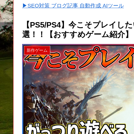
▶SEO対策 ブログ記事 自動作成 AIツール
【PS5/PS4】今こそプレイ
選！！【おすすめゲーム紹介】
新作ゲーム