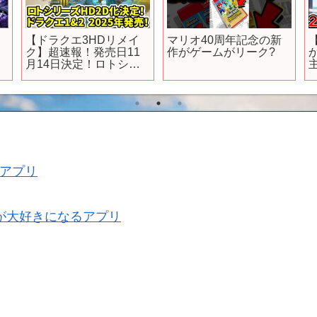
【ドラクエ3HDリメイ
マリオ40周年記念の新
ク】超速報！発売日11
作がゲームがリーク?
月14日決定！ロトシリ
ーズHD2D化決定！ドラ
クエ1&2、2025年発
売！
アプリ
が大好きになるアプリ