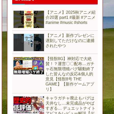
【アニメ】2025秋アニメ紹
介20選 part1 #最新 #アニメ
#anime #music #shorts
【アニメ】新作プレゼンに
遅刻してただけなのに逮捕
されたやつ
【怪獣8G】神対応で大絶
賛！？運営〇〇配布…ガチ
ャ石無限増殖バグ騒動終了
した皆んなの反応&個人的
意見【怪獣8号 THE
GAME】【新作ゲームアプ
リ】
キャラガチャ廃止もバグは
天井なし…未完成品がやば
すぎる… デュエットナイト
アビスをレビュー解説【デ